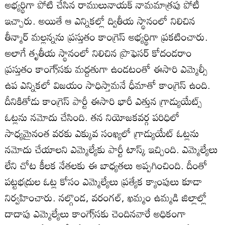
అభ్యర్థిగా పోటి చేసిన రాములునాయక్‌ నామమాత్రపు పోటీ
ఇచ్చారు. అయితే ఆ ఎన్నికల్లో ద్వితీయ స్థానంలో నిలిచిన
తీన్మార్‌ మల్లన్నను ప్రస్తుతం కాంగ్రెస్‌ అభ్యర్థిగా ప్రకటించారు.
అలాగే తృతీయ స్థానంలో నిలిచిన ప్రొఫెసర్‌ కోదండరాం
ప్రస్తుతం కాంగ్రె్‌సకు మద్దతుగా ఉండటంతో ఈసారి ఎమ్మెల్సీ
ఉప ఎన్నికలో విజయం సాధిస్తామనే ధీమాతో కాంగ్రెస్‌ ఉంది.
దీనికితోడు కాంగ్రెస్‌ పార్టీ ఈసారి భారీ ఎత్తున గ్రాడ్యుయేట్స్‌
ఓట్లను నమోదు చేసింది. తన నియోజకవర్గ పరిధిలో
సాధ్యమైనంత వరకు ఎక్కువ సంఖ్యలో గ్రాడ్యుయేట్‌ ఓట్లను
నమోదు చేయాలని ఎమ్మెల్యేకు పార్టీ టాస్క్‌ ఇచ్చింది. ఎమ్మెల్యేలు
లేని చోట కీలక నేతలకు ఈ బాధ్యతలు అప్పగించింది. దీంతో
పట్టభద్రుల ఓట్ల కోసం ఎమ్మెల్యేలు ప్రత్యేక క్యాంపులు కూడా
నిర్వహించారు. నల్గొండ, వరంగల్‌, ఖమ్మం ఉమ్మడి జిల్లాల్లో
దాదాపు ఎమ్మెల్యేలు కాంగ్రె్‌సకు చెందినవారే అధికంగా