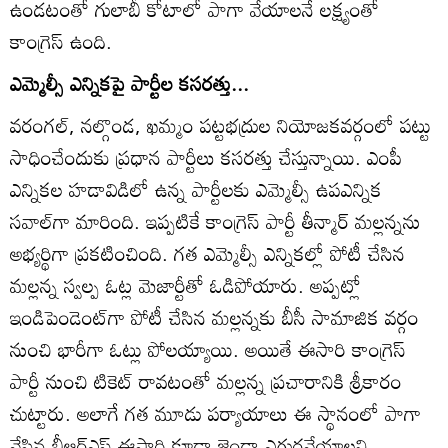
ఉండటంతో గులాబీ కోటాలో పాగా వేయాలనే లక్ష్యంతో
కాంగ్రెస్‌ ఉంది.
ఎమ్మెల్సీ ఎన్నికపై పార్టీల కసరత్తు...
వరంగల్‌, నల్గొండ, ఖమ్మం పట్టభద్రుల నియోజకవర్గంలో పట్టు
సాధించేందుకు ప్రధాన పార్టీలు కసరత్తు చేస్తున్నాయి. ఎంపీ
ఎన్నికల హడావిడిలో ఉన్న పార్టీలకు ఎమ్మెల్సీ ఉపఎన్నిక
సవాల్‌గా మారింది. ఇప్పటికే కాంగ్రెస్‌ పార్టీ తీన్మార్‌ మల్లన్నను
అభ్యర్థిగా ప్రకటించింది. గత ఎమ్మెల్సీ ఎన్నికల్లో పోటీ చేసిన
మల్లన్న స్వల్ప ఓట్ల మెజార్టీతో ఓడిపోయారు. అప్పట్లో
ఇండిపెండెంట్‌గా పోటీ చేసిన మల్లన్నకు బీసీ సామాజిక వర్గం
నుంచి భారీగా ఓట్లు పోలయ్యాయి. అయితే ఈసారి కాంగ్రెస్‌
పార్టీ నుంచి టికెట్‌ రావటంతో మల్లన్న ప్రచారానికి శ్రీకారం
చుట్టారు. అలాగే గత మూడు పర్యాయాలు ఈ స్థానంలో పాగా
వేసిన బీఆర్‌ఎస్‌ ఈసారి కూడా జెండా ఎగురవేయాలని