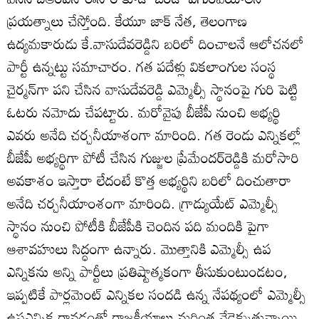
ప్రయత్నాలు చేస్తోంది. కేయూ జాక్‌ నేత, తెలంగాణ
ఉద్యమకారుడు కే.వాసుదేవరెడ్డిని బరిలో దించాలనే ఆలోచనలో
పార్టీ ఉన్నట్టు సమాచారం. గత పదేళ్లు వికలాంగుల సంస్థ
చైర్మన్‌గా పని చేసిన వాసుదేవరెడ్డి ఎమ్మెల్సీ స్థానంపై గురి పెట్టి
ఓటరు నమోదు చేపట్టారు. మరోవైపు బీజేపీ నుంచి అభ్యర్థి
ఎవరు అనేది చర్చనీయాశంగా మారింది. గత రెండు ఎన్నికల్లో
బీజేపీ అభ్యర్థిగా పోటీ చేసిన గుజ్జుల ప్రేమేందర్‌రెడ్డికి మరోసారి
అవకాశం ఇస్తారా లేదంటే కొత్త అభ్యర్థిని బరిలో దించుతారా
అనేది చర్చనీయాంశంగా మారింది. గ్రాడ్యుయేట్‌ ఎమ్మెల్సీ
స్థానం నుంచి పోటీకి బీజేపీకి చెందిన పది మందికి పైగా
ఆశావహులు సిద్ధంగా ఉన్నారు. మొత్తానికి ఎమ్మెల్సీ ఉప
ఎన్నికను అన్ని పార్టీలు ప్రతిష్టాత్మకంగా తీసుకుంటుండటం,
ఇప్పటికే పార్లమెంట్‌ ఎన్నికల సందడి ఉన్న నేపథ్యంలో ఎమ్మెల్సీ
ఉపఎన్నిక రావడంతో రాజకీయాలు మరింత వేడెక్కుతున్నాయి.