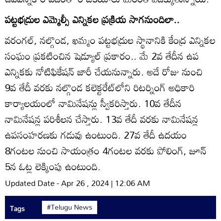
పట్టభద్రుల ఎమ్మెల్సీ ఎన్నికల ప్రక్రియ సాగనుందిలా..
వరంగల్‌, నల్గొండ, ఖమ్మం పట్టభద్రుల స్థానానికి కేంద్ర ఎన్నికల
సంఘం ప్రకటించిన షెడ్యూల్‌ ప్రకారం.. మే 2వ తేదీన ఉప
ఎన్నికకు నోటిఫికేషన్‌ జారీ చేయనున్నారు. అదే రోజు నుంచి
9వ తేదీ వరకు నల్గొండ కలెక్టరేట్‌లోని రిటర్నింగ్‌ అధికారి
కార్యాలయంలో నామినేషన్లు స్వీకరిస్తారు. 10వ తేదీన
నామినేషన్ల పరిశీలన చేస్తారు. 13వ తేదీ వరకు నామినేషన్ల
ఉపసంహరణకు గడువు ఉంటుంది. 27వ తేదీ ఉదయం
8గంటల నుంచి సాయంత్రం 4గంటల వరకు పోలింగ్‌, జూన్‌
5న ఓట్ల లెక్కింపు ఉంటుంది.
Updated Date - Apr 26 , 2024 | 12:06 AM
#Telugu News
Tags