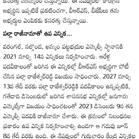
కసరత్తు ముమ్మరం చేస్తున్నాయి. ఈ నేపథ్యంలో కాంగ్రెస్‌
అభ్యర్థిని ఇప్పటికే ప్రకటించగా, బీఆర్‌ఎస్‌, బీజేపీలు తమ
అభ్యర్థుల ఎంపికకు కసరత్తు చేస్తున్నాయి.
పల్లా రాజీనామాతో ఉప ఎన్నిక...
వరంగల్‌, నల్గొండ, ఖమ్మం పట్టభద్రుల ఎమ్మెల్సీ స్థానానికి
2021 మార్చి 14న ఎన్నికలు నిర్వహించారు. ఆరేళ్ల
పదవీకాలంతో జరిగిన ఈ ఎన్నికల్లో బీఆర్‌ఎస్‌ అభ్యర్థిగా పోటీ
చేసిన పల్లా రాజేశ్వర్‌రెడ్డి విజయం సాధించారు. 2027 మార్చి
13వ తేదీ వరకు పల్లా రాజేశ్వర్‌రెడ్డికి పదవీకాలం ఉన్నప్పటికి,
గతేడాది డిసెంబరులో జరిగిన శాసనసభ ఎన్నికల్లో జనగామ
ఎమ్మెల్యేగా విజయం సాధించటంతో 2023 డిసెంబరు 9న తన
ఎమ్మెల్సీ పదవికి రాజీనామా చేశారు. ఈ క్రమంలో నిబంధనల
ప్రకారం ఉప ఎన్నిక నిర్వహించాల్సి ఉండగా ఆ గడువు జూన్‌
8వ తేదీ వరకు ఉంది. ఈ నేపథ్యంలో గురువారం కేంద్ర ఎన్నికల