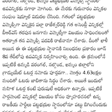
వరంగల్‌, నల్గొండ, ఖమ్మం పట్టుభద్రుల ఎమ్మెల్సీ స్థానంలో
ఉపఎన్నికకు నగారా మోగింది. ఈ మేరకు గురువారం ఎన్నికల
సంఘం షెడ్యూల్‌ విడుదల చేసింది. గతంలో పట్టభద్రుల
ఎమ్మెల్సీగా ఎన్నికైన పల్లా రాజేశ్వర్‌రెడ్డి గత అసెంబ్లీ ఎన్నికల్లో
బీఆర్‌ఎస్‌ తరపున జనగామ ఎమ్మెల్యేగా విజయం సాధించటంతో
ఆతర్వాత తన ఎమ్మెల్సీ పదవికి రాజీనామా చేశారు. దీంతో ఖాళీ
అయిన ఈ ఈ పట్టభద్రుల స్థానానికి నిబంధనల ప్రకారం జూన్‌
8వ తేదీలోపు ఉపఎన్నిక నిర్వహించాల్సి ఉంది. ఈ క్రమంలోనే
ఇప్పటికే ఉమ్మడి వరంగల్‌, నల్గొండ, ఖమ్మం జిల్లాలోని
గ్రాడ్యుయేట్‌ ఓటర్ల నమోదు పూర్తవగా.. మొత్తం 4.63లక్షల
మందితో ఓటరు జాబితాను సిద్ధం చేశారు. అయితే ఇందులో
మహిళ ఓటర్ల కంటే పురుషులే అధికంగా ఉన్నారు. ఇప్పటికే
పార్లమెంట్‌ ఎన్నికల్లో విజయం కోసం వ్యూహరచనలో ఉన్న
రాజకీయ పార్టీలు పట్టభద్రుల స్థానంలోనూ పట్టు బిగించేందుకు