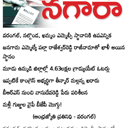
వరంగల్‌, నల్గొండ, ఖమ్మం ఎమ్మెల్సీ స్థానానికి ఉపఎన్నిక
జనగామ ఎమ్మెల్యే పల్లా రాజేశ్వర్‌రెడ్డి రాజీనామాతో ఖాళీ అయిన
స్థానం
మూడు ఉమ్మడి జిల్లాల్లో 4.63లక్షల గ్రాడ్యుయేట్‌ ఓటర్లు
ఇప్పటికే కాంగ్రెస్‌ అభ్యర్థిగా తీన్మార్‌ మల్లన్న ఖరారు
బీఆర్‌ఎస్‌ నుంచి వాసుదేవరెడ్డి పేరు పరిశీలన
మళ్లీ గుజ్జుల వైపే బీజేపీ మొగ్గు!
(ఆంధ్రజ్యోతి ప్రతినిధి - వరంగల్‌)