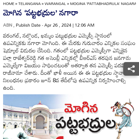
HOME
»
TELANGANA
»
WARANGAL
»
MOGINA 'PATTABHADRULA' NAGARA
మోగిన ‘పట్టభద్రుల’ నగారా
ABN
, Publish Date - Apr 26 , 2024 | 12:06 AM
వరంగల్‌, నల్గొండ, ఖమ్మం పట్టుభద్రుల ఎమ్మెల్సీ స్థానంలో
ఉపఎన్నికకు నగారా మోగింది. ఈ మేరకు గురువారం ఎన్నికల సంఘం
షెడ్యూల్‌ విడుదల చేసింది. గతంలో పట్టభద్రుల ఎమ్మెల్సీగా ఎన్నికైన
పల్లా రాజేశ్వర్‌రెడ్డి గత అసెంబ్లీ ఎన్నికల్లో బీఆర్‌ఎస్‌ తరపున జనగామ
ఎమ్మెల్యేగా విజయం సాధించటంతో ఆతర్వాత తన ఎమ్మెల్సీ పదవికి
రాజీనామా చేశారు. దీంతో ఖాళీ అయిన ఈ ఈ పట్టభద్రుల స్థానానికి
నిబంధనల ప్రకారం జూన్‌ 8వ తేదీలోపు ఉపఎన్నిక నిర్వహించాల్సి
ఉంది.