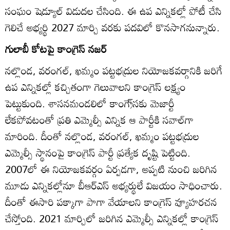
సంఘం షెడ్యూల్‌ విడుదల చేసింది. ఈ ఉప ఎన్నికల్లో పోటీ చేసి
గెలిచే అభ్యర్థి 2027 మార్చి వరకు పదవిలో కొనసాగనున్నారు.
గులాబీ కోటపై కాంగ్రెస్‌ నజర్‌
నల్లొండ, వరంగల్‌, ఖమ్మం పట్టభద్రుల నియోజకవర్గానికి జరిగే
ఉప ఎన్నికల్లో కచ్చితంగా గెలువాలని కాంగ్రెస్‌ లక్ష్యం
పెట్టుకుంది. శాసనమండలిలో కాంగ్రె్‌సకు మెజార్టీ
లేకపోవటంతో ప్రతి ఎమ్మెల్సీ ఎన్నిక ఆ పార్టీకి సవాల్‌గా
మారింది. దీంతో నల్లొండ, వరంగల్‌, ఖమ్మం పట్టభద్రుల
ఎమ్మెల్సీ స్థానంపై కాంగ్రెస్‌ పార్టీ ప్రత్యేక దృష్టి పెట్టింది.
2007లో ఈ నియోజకవర్గం ఏర్పడగా, అప్పటి నుంచి జరిగిన
మూడు ఎన్నికల్లోనూ బీఆర్‌ఎస్‌ అభ్యర్థులే విజయం సాధించారు.
దీంతో ఈసారి పక్కాగా పాగా వేయాలని కాంగ్రెస్‌ వ్యూహరచన
చేస్తోంది. 2021 మార్చిలో జరిగిన ఎమ్మెల్సీ ఎన్నికల్లో కాంగ్రెస్‌