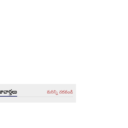
ావార్తలు
మరిన్ని చదవండి