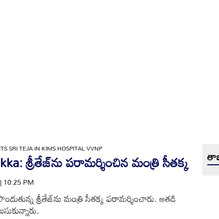
TS SRI TEJA IN KIMS HOSPITAL VVNP
తాజ
 శ్రీతేజ్‌ను పరామర్శించిన మంత్రి సీతక్క
 | 10:25 PM
 పొందుతున్న శ్రీతేజ్‌ను మంత్రి సీతక్క పరామర్శించారు. అతడి
ెలుసుకున్నారు.