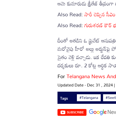
ఆమె కుమారుడు శ్రీతేజ్ తీవ్రంగా
Also Read:
సారీ చెప్పిన సీ
Also Read
:
గురుశరణ్ కౌర్ భద
దీంతో అతడిని ఓ ప్రైవేట్ ఆసుపత్
మరోవైపు హీరో అల్లు అర్జున్‌పై
సైతం వెళ్లి వచ్చాడు. ఇక రేవతి కు
దర్శకులు రూ. 2 కోట్ల ఆర్థిక సా
For
Telangana News And
Updated Date - Dec 31 , 2024 
#Telangana
#Seet
Tags
SUBSCRIBE