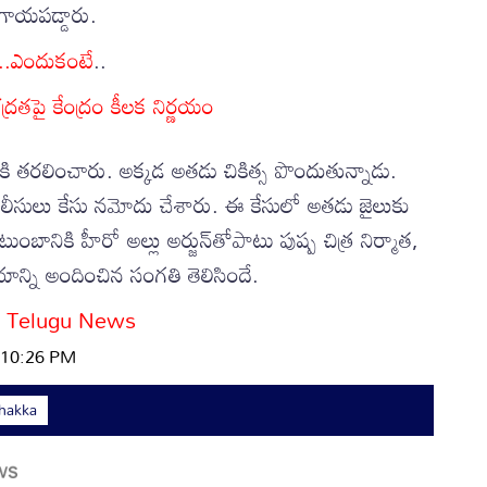
 గాయపడ్డారు.
ఎం..ఎందుకంటే
..
్రతపై కేంద్రం కీలక నిర్ణయం
రికి తరలించారు. అక్కడ అతడు చికిత్స పొందుతున్నాడు.
 పోలీసులు కేసు నమోదు చేశారు. ఈ కేసులో అతడు జైలుకు
టుంబానికి హీరో అల్లు అర్జున్‌తోపాటు పుష్ప చిత్ర నిర్మాత,
యాన్ని అందించిన సంగతి తెలిసిందే.
 Telugu News
| 10:26 PM
hakka