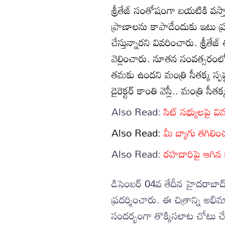
శ్రీతేజ్ సంతోషంగా బయటికి వస్
ప్రాణాలను కాపాడేందుకు ఇటు ప్ర
చేస్తున్నారని వివరించారు. శ్రీ
వెల్లించారు. నూతన సంవత్సరంలో చ
తమకు ఉందని మంత్రి సీతక్క స్ప
డైరెక్టర్ కాంతి వెస్లీ.. మంత్రి సీ
Also Read:
సిట్ సభ్యులపై వి
Also Read:
మీ బ్యాగు తగిలిం
Also Read:
రహదారిపై ఆగిన 
డిసెంబర్ 04వ తేదీన హైదరాబాద్‌
ప్రదర్శించారు. ఈ చిత్రాన్ని అభి
సందర్భంగా తొక్కిసలాట చోటు 