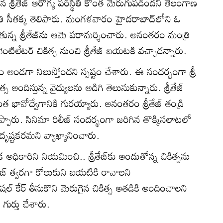
 శ్రీతేజ్ ఆరోగ్య పరిస్థితి కొంత మెరుగుపడిందని తెలంగాణ
రి సీతక్క తెలిపారు. మంగళవారం హైదరాబాద్‌లోని ఓ
ందుతున్న శ్రీతేజ్‌ను ఆమె పరామర్శించారు. అనంతరం మంత్రి
వెంటిలేటర్ చికిత్స నుంచి శ్రీతేజ్ బయటకి వచ్చాడన్నారు.
్వం అండగా నిలుస్తోందని స్పష్టం చేశారు. ఈ సందర్భంగా శ్రీ
కిత్స అందిస్తున్న వైద్యులను అడిగి తెలుసుకున్నారు. శ్రీతేజ్
ంత భావోద్వేగానికి గురయ్యారు. అనంతరం శ్రీతేజ్ తండ్రి
 చెప్పారు. సినిమా రిలీజ్ సందర్భంగా జరిగిన తొక్కిసలాటలో
ష్టకరమని వ్యాఖ్యానించారు.
 అధికారిని నియమించి.. శ్రీతేజ్‌కు అందుతోన్న చికిత్సను
శ్రీతేజ్ త్వరగా కోలుకుని బయటికి రావాలని
ెషల్ కేర్ తీసుకొని మెరుగైన చికిత్స అతడికి అందించాలని
గుర్తు చేశారు.