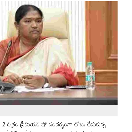
ప 2 చిత్రం ప్రీమియర్ షో సందర్భంగా చోటు చేసుకున్న