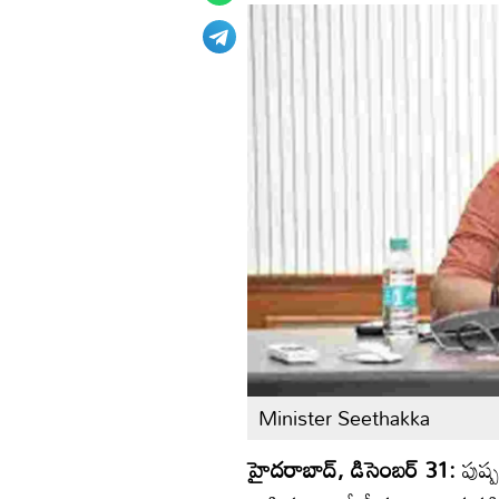
Minister Seethakka
హైదరాబాద్, డిసెంబర్ 31:
పుష్