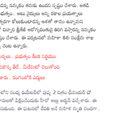
తాడన్న నమ్మకం తమకు ఉందని స్పష్టం చేశారు. అతడి
భుత్వం.. అటు వైద్యులు అన్ని రకాల ప్రయత్నాలు
తేజ్ త్వరగా కోలుకుంటాడన్న ఆశతో తాము ఉన్నామని
ిన్నారి శ్రీతేజ్ ఆరోగ్యవంతుడై తిరిగి వస్తారన్న నమ్మకం
ష్టం చేశారు. ఈ పర్యటనలో మహిళా శిశు సంక్షేమ శాఖ
తక్క వెంట ఉన్నారు.
మర్శలు.. ప్రభుత్వం కీలక నిర్ణయం
చుకొన్న తీరే.. మీరేమిటో చెబుతోంది
కారు.. రంగంలోకి ఎద్దులు
లోని సంధ్య థియేటర్‌లో పుష్ప 2 చిత్రం ప్రీమియర్ షో
మానులతో వీక్షించేందుకు హీరో అల్లు అర్జున్ విచ్చేశారు. ఈ
చేసుకుంది. ఈ ఘటనలో రేవతి అనే మహిళ మృతి చెందగా..