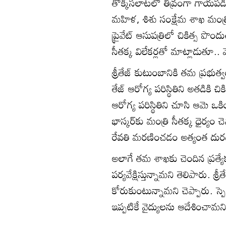
తొక్కిసలాటలో తీవ్రంగా గాయపడిన
మహిళ, శిశు సంక్షేమ శాఖ మంత్
ప్రైవేట్ ఆసుపత్రిలో చికిత్స పొ
సీతక్క విలేకర్లతో మాట్లాడుతూ.. 
శ్రీతేజ్ కుటుంబానికి తమ ప్రభుత
తేజ్‌‌ ఆరోగ్య పరిస్థితిని అతడికి చి
ఆరోగ్య పరిస్థితిని చూసి ఆమె ఒకి
భాస్కర్‌కు మంత్రి సీతక్క ధైర్యం
రేవతి మరణించడం అత్యంత దురదృ
అలాగే తమ శాఖకు చెందిన ప్రత్యేక
పర్యవేక్షిస్తున్నామని తెలిపారు. 
కోరుకుంటున్నామని చెప్పారు. స్ప
ఇప్పటికే వైద్యులను ఆదేశించామని 