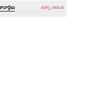
ావార్తలు
మరిన్ని చదవండి