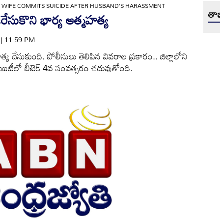
»
WIFE COMMITS SUICIDE AFTER HUSBAND'S HARASSMENT
తాజ
రేసుకొని భార్య ఆత్మహత్య
4 | 11:59 PM
్య చేసుకుంది. పోలీసులు తెలిపిన వివరాల ప్రకారం.. జిల్లాలోని
 ఐఐటీలో బీటెక్‌ 4వ సంవత్సరం చదువుతోంది.