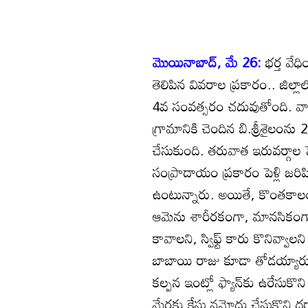
మొయినాబాద్‌, మే 26:
భర్త వేధ
తెలిపిన వివరాల ప్రకారం.. జిల్లా
4వ సంవత్సరం చదువుతోంది. వ
గ్రామానికి చెందిన బి.శ్రీశైలం
చేసుకుంది. తరువాత ఇరువర్గాల 
సంప్రాదాయం ప్రకారం పెళ్లి జర
ఉంటున్నారు. అయితే, కొంతకాలంగా 
ఆమెను శారీరకంగా, మానసికంగ
కావాలని, స్విఫ్ట్‌ కారు కొనివ్వ
బాబాయి రాజు కూడా తోడయ్యారు. 
కల్పన ఇంట్లో ఫ్యాన్‌కు ఉరేసుకొని
మేరకు కేసు నమోదు చేసుకొని దర్యాప