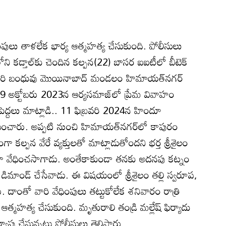
ింపులు తాళలేక భార్య ఆత్మహత్య చేసుకుంది. పోలీసులు
లోని కడ్తాల్‌కు చెందిన కల్పన(22) బాసర ఐఐటీలో బీటెక్‌
ారి బంధువు మొయినాబాద్‌ మండలం హిమాయత్‌నగర్‌
ను 29 అక్టోబరు 2023న ఆర్యసమాజ్‌లో ప్రేమ వివాహం
పెద్దలు మాట్లాడి.. 11 ఫిబ్రవరి 2024న హిందూ
ిపించారు. అప్పటి నుంచి హిమాయత్‌నగర్‌లో కాపురం
కల్పన వేరే వ్యక్తులతో మాట్లాడుతోందని భర్త శ్రీశైలం
ా వేధించసాగాడు. అంతేకాకుండా తనకు అదనపు కట్నం
ాలని డిమాండ్‌ చేసేవాడు. ఈ విషయంలో శ్రీశైలం తల్లి స్వరూప,
దాంతో వారి వేధింపులు తట్టుకోలేక శనివారం రాత్రి
 ఆత్మహత్య చేసుకుంది. మృతురాలి తండ్రి మల్లేష్‌ ఫిర్యాదు
్తు చేస్తున్నట్లు పోలీసులు తెలిపారు.