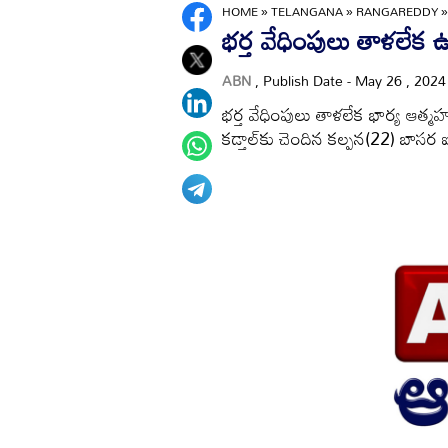
HOME
»
TELANGANA
»
RANGAREDDY
భర్త వేధింపులు తాళలేక ఉ
ABN
, Publish Date - May 26 , 202
భర్త వేధింపులు తాళలేక భార్య ఆత్మహత
కడ్తాల్‌కు చెందిన కల్పన(22) బాసర