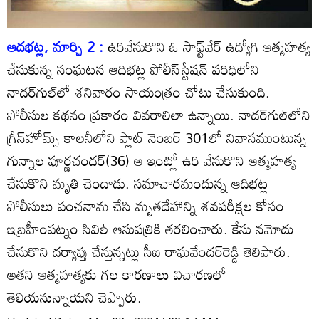
ఆదభట్ల, మార్చి 2 :
ఉరివేసుకొని ఓ సాఫ్ట్‌వేర్‌ ఉద్యోగి ఆత్మహత్య
చేసుకున్న సంఘటన ఆదిభట్ల పోలీస్‌స్టేషన్‌ పరిధిలోని
నాదర్‌గుల్‌లో శనివారం సాయంత్రం చోటు చేసుకుంది.
పోలీసుల కథనం ప్రకారం వివరాలిలా ఉన్నాయి. నాదర్‌గుల్‌లోని
గ్రీన్‌హోమ్స్‌ కాలనీలోని ప్లాట్‌ నెంబర్‌ 301లో నివాసముంటున్న
గున్నాల పూర్ణచందర్‌(36) ఆ ఇంట్లో ఉరి వేసుకొని ఆత్మహత్య
చేసుకొని మృతి చెందాడు. సమాచారమందున్న ఆదిభట్ల
పోలీసులు పంచనామ చేసి మృతదేహాన్ని శవపరీక్షల కోసం
ఇబ్రహీంపట్నం సివిల్‌ ఆసుపత్రికి తరలించారు. కేసు నమోదు
చేసుకొని దర్యాప్తు చేస్తున్నట్లు సీఐ రాఘవేందర్‌రెడ్డి తెలిపారు.
అతని ఆత్మహత్యకు గల కారణాలు విచారణలో
తెలియనున్నాయని చెప్పారు.