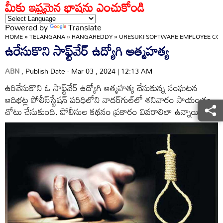
మీకు ఇష్టమైన భాషను ఎంచుకోండి
Powered by
Translate
HOME
»
TELANGANA
»
RANGAREDDY
»
URESUKI SOFTWARE EMPLOYEE COM
ఉరేసుకొని సాఫ్ట్‌వేర్‌ ఉద్యోగి ఆత్మహత్య
ABN
, Publish Date - Mar 03 , 2024 | 12:13 AM
ఉరివేసుకొని ఓ సాఫ్ట్‌వేర్‌ ఉద్యోగి ఆత్మహత్య చేసుకున్న సంఘటన
ఆదిభట్ల పోలీస్‌స్టేషన్‌ పరిధిలోని నాదర్‌గుల్‌లో శనివారం సాయంత్రం
చోటు చేసుకుంది. పోలీసుల కథనం ప్రకారం వివరాలిలా ఉన్నాయి.