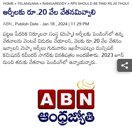
HOME
»
TELANGANA
»
RANGAREDDY
»
RPS SHOULD BE PAID RS.20 THOUS
ఆర్పీలకు రూ.20 వేల వేతనమివ్వాలి
ABN
, Publish Date - Jan 18 , 2024 | 11:29 PM
పట్టణ పేదరిక నిర్మూలనా సంస్థ (మెప్మా) ఆర్పీలకు పెండింగ్‌లో ఉన్న
వేతనాలను వెంటనే విడుదల చేయాలని, నెలకు రూ.20 వేల వేతనం
ఇవ్వాలని మెప్మా ఆర్పీలు గురువారం ఇబ్రహీంపట్నం మున్సిపల్‌
కమిషనర్‌ రవీందర్‌ సాగర్‌కు వినతిపత్రం అందజేశారు. 2023 జూన్‌
నుంచి తమకు వేతనాలు పెండింగ్‌లో ఉన్నాయన్నారు.