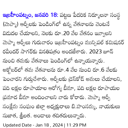
ఇబ్రహీంపట్నం, జనవరి 18:
పట్టణ పేదరిక నిర్మూలనా సంస్థ
(మెప్మా) ఆర్పీలకు పెండింగ్‌లో ఉన్న వేతనాలను వెంటనే
విడుదల చేయాలని, నెలకు రూ.20 వేల వేతనం ఇవ్వాలని
మెప్మా ఆర్పీలు గురువారం ఇబ్రహీంపట్నం మున్సిపల్‌ కమిషనర్‌
రవీందర్‌ సాగర్‌కు వినతిపత్రం అందజేశారు. 2023 జూన్‌
నుంచి తమకు వేతనాలు పెండింగ్‌లో ఉన్నాయన్నారు.
అక్టోబర్‌లో తమ వేతనాలను రూ.4 వేల నుంచి రూ.6 వేలకు
పెంచారని గుర్తుచేశారు. ఆర్పీలకు డ్రెస్‌కోడ్‌ అమలు చేయాలని,
పది లక్షల రూపాయాల ఆరోగ్య బీమా, పది లక్షల రూపాయల
ప్రమాద బీమా అందించాలని వారు కోరారు. మెప్మా ఆర్పీ
సంక్షేమ సంఘం జిల్లా అధ్యక్షురాలు బి.హంసమ్మ, నాయకులు
సుజాత, శ్రీలత. అండాలు తదితరులున్నారు.
Updated Date - Jan 18 , 2024 | 11:29 PM