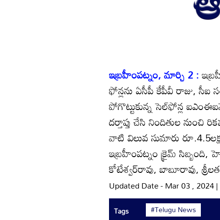
ఇబ్రహీంపట్నం, మార్చి 2 :
ఇబ్రహీ
ఫోన్లను ఏసీపీ కేపీవీ రాజు, స
పోగొట్టుకున్న సెల్‌ఫోన్ల ఐఎంఈఐనె
దర్తాప్తు చేసి నిందితుల నుంచి రి
వాటి విలువ సుమారు రూ.4.5లక్ష
ఇబ్రహీంపట్నం క్రైమ్‌ సిబ్బంది, హెడ
కోటేశ్వర్‌రావు, బాబూరావు, శ్రీల
Updated Date - Mar 03 , 2024 
#Telugu News
Tags