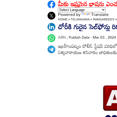
మీకు ఇష్టమైన భాషను ఎంచ
Powered by
Translate
HOME
»
TELANGANA
»
RANGAREDDY
చోరీకి గురైన సెల్‌ఫోన్లు ర
ABN
, Publish Date - Mar 03 , 2024
ఇబ్రహీంపట్నం పోలీస్‌ స్టేషన్‌ పరిధిల
సత్యనారాయణ శనివారం బాధితులకు