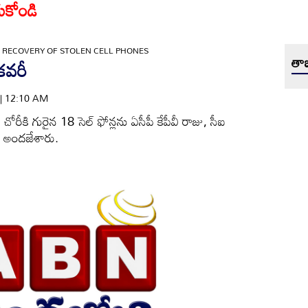
ుకోండి
»
RECOVERY OF STOLEN CELL PHONES
తాజ
ికవరీ
 | 12:10 AM
ో చోరీకి గురైన 18 సెల్‌ ఫోన్లను ఏసీపీ కేపీవీ రాజు, సీఐ
 అందజేశారు.