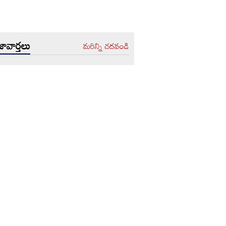
ావార్తలు
మరిన్ని చదవండి