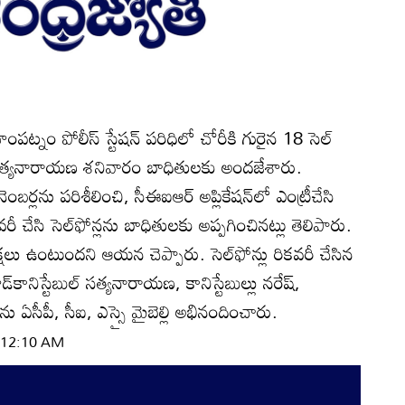
ంపట్నం పోలీస్‌ స్టేషన్‌ పరిధిలో చోరీకి గురైన 18 సెల్‌
ీఐ సత్యనారాయణ శనివారం బాధితులకు అందజేశారు.
ంబర్లను పరిశీలించి, సీఈఐఆర్‌ అప్లికేషన్‌లో ఎంట్రీచేసి
కవరీ చేసి సెల్‌ఫోన్లను బాధితులకు అప్పగించినట్లు తెలిపారు.
లు ఉంటుందని ఆయన చెప్పారు. సెల్‌ఫోన్లు రికవరీ చేసిన
్‌కానిస్టేబుల్‌ సత్యనారాయణ, కానిస్టేబుల్లు నరేష్‌,
తను ఏసీపీ, సీఐ, ఎస్సై మైబెల్లి అభినందించారు.
| 12:10 AM