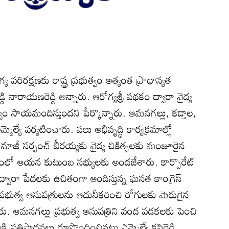
గ్య పరిరక్షణకు రాష్ట్ర ప్రభుత్వం అత్యంత ప్రాధాన్యత
రెడ్డి నారాయణరెడ్డి అన్నారు. ఆరోగ్యశ్రీ పథకం ద్వారా వైద్య
్వం సాయమందిస్తుందని పేర్కొన్నారు. ఆమనగల్లు, కడ్తాల,
ెల్యే పర్యటించారు. పలు అభివృద్ధి కార్యక్రమాల్లో
ందిన మాజీ సర్పంచ్‌ బీరయ్యకు వైద్య చికిత్సలకు మంజూరైన
రంలో ఆయన కుటుంబ సభ్యులకు అందజేశారు. కార్పొరేట్‌
కం ద్వారా పేదలకు ఉచితంగా ఆందిస్తున్న ఘనత కాంగ్రెస్‌
ని ప్రభుత్వ ఆసుపత్రులను ఆదునీకరించి రోగులకు మెరుగైన
ారు. ఆమనగల్లు ప్రభుత్వ ఆసుపత్రిని వంద పడకలకు పెంచి
 ప్రతిపాదనలు రూపొందించినట్లు ఎమ్మెల్యే కసిరెడ్డి