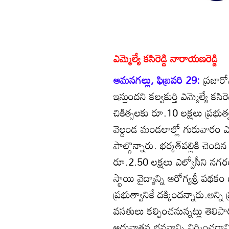
ఎమ్మెల్యే కసిరెడ్డి నారాయణరెడ్డి
ఆమనగల్లు, ఫిబ్రవరి 29:
ప్రజారో
ఇస్తుందని కల్వకుర్తి ఎమ్మెల్యే కసి
చికిత్సలకు రూ.10 లక్షలు ప్రభుత
వెల్దండ మండలాల్లో గురువారం ఎమ్మ
పాల్గొన్నారు. భర్కత్‌పల్లికి చె
రూ.2.50 లక్షలు ఎల్వోసీని నగ
స్థాయి వైద్యాన్ని ఆరోగ్యశ్రీ పథ
ప్రభుత్వానికే దక్కిందన్నారు.అన్
వసతులు కల్పించనున్నట్లు తెలిప
ఆదునాతన భవనాన్ని నిర్మించడానికి