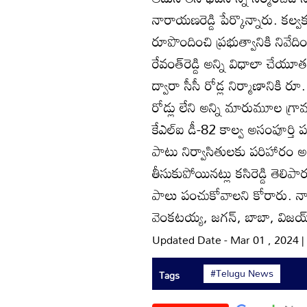
నారాయణరెడ్డి పేర్కొన్నారు. కల్వకు
రూపొందించి ప్రభుత్వానికి నివేదించ
రేవంత్‌రెడ్డి అన్ని విధాలా చేయ
ద్వారా సీసీ రోడ్ల నిర్మాణానికి
రోడ్లు లేని అన్ని మారుమూల గ్రామ
కేఎల్‌ఐ డీ-82 కాల్వ అసంపూర్తి
పాటు నిర్వాసితులకు పరిహారం అంది
తీసుకుపోయినట్లు కసిరెడ్డి తెల
పాలు పంచుకోవాలని కోరారు. నాయకులు శ
వెంకటయ్య, జగన్‌, బాబా, విజయ్‌ర
Updated Date - Mar 01 , 2024 
#Telugu News
Tags