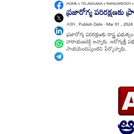
HOME
»
TELANGANA
»
RANGAREDDY
ప్రజారోగ్య పరిరక్షణకు ప్ర
ABN
, Publish Date - Mar 01 , 2024
ప్రజారోగ్య పరిరక్షణకు రాష్ట్ర ప్రభుత్వం
నారాయణరెడ్డి అన్నారు. ఆరోగ్యశ్రీ ప
సాయమందిస్తుందని పేర్కొన్నారు.