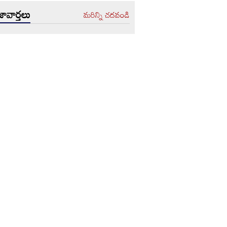
ావార్తలు
మరిన్ని చదవండి