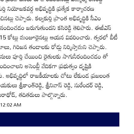
ర్తి నియోజకవర్గ అభివృద్ధికి ప్రత్యేక కార్యాచరణ
ినట్లు చెప్పారు. కల్వకుర్తి ప్రాంత అభివృద్ధికి సీఎం
ూతనందించడం జరుగుతుందని కసిరెడ్డి తెలిపారు. ఈజీఎస్‌
 రూ.15 కోట్లు మంజూరైనట్లు ఆయన వివరించారు. త్వరలో బీటీ
ాలు, గిరిజన తండాలకు రోడ్లు నిర్మిస్తామని చెప్పారు.
 పనులు పూర్తి చేయించి రైతులకు సాగునీరందించడం తో
ంచాలని అసెంబ్లీ వేదికగా ప్రభుత్వం దృష్టికి
ిపారు. అభివృద్దిలో రాజకీయాలకు చోటు లేకుండ ప్రజలంత
్రీకాంత్‌రెడ్డి, శ్రీనివాస్‌ రెడ్డి, సురేందర్‌ రెడ్డి,
ాథోడ్‌, తదితరులు పాల్గొన్నారు.
| 12:02 AM