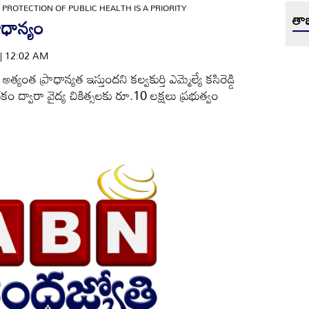
»
PROTECTION OF PUBLIC HEALTH IS A PRIORITY
తాజ
ాధాన్యం
 | 12:02 AM
 అత్యంత ప్రాధాన్యత ఇస్తుందని కల్వకుర్తి ఎమ్మెల్యే కసిరెడ్డి
థకం ద్వారా వైద్య చికిత్సలకు రూ.10 లక్షలు ప్రభుత్వం