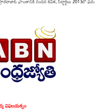
ైదరాబాద్‌ ప్రాంతానికి చెందిన కవిత, సిద్థార్థలు 2013లో ప్రేమ
భార్య విఫలయత్నం