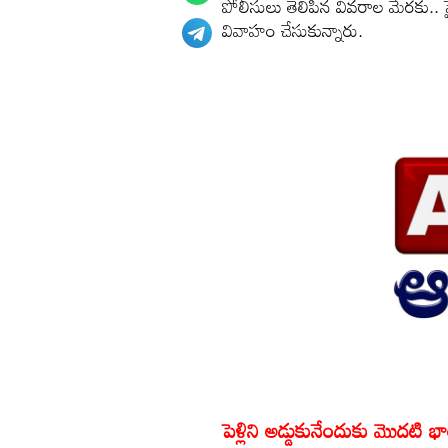
పోలీసులు తెలిపిన వివరాల మేరకు.. హ
వివాహం చేసుకున్నారు.
పెళ్లిని అడ్డుకునేందుకు మొదటి 