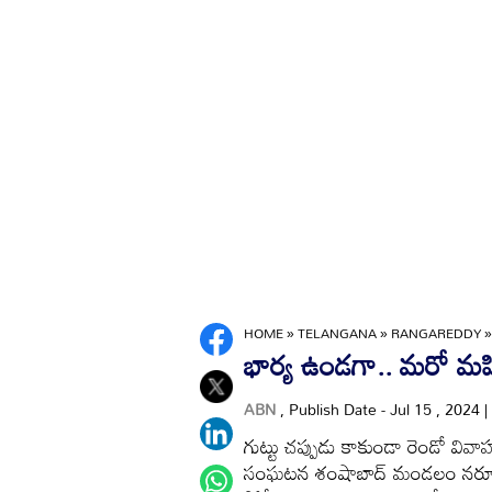
HOME
»
TELANGANA
»
RANGAREDDY
భార్య ఉండగా.. మరో మ
ABN
, Publish Date - Jul 15 , 2024
గుట్టు చప్పుడు కాకుండా రెండో వివ
సంఘటన శంషాబాద్‌ మండలం నర్కూడ 