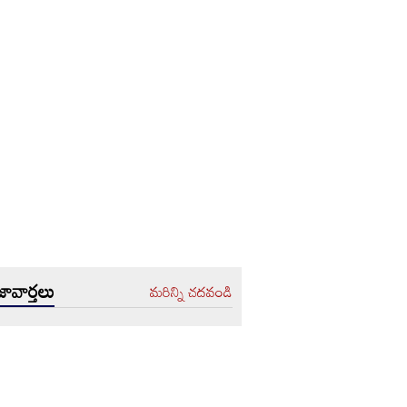
ావార్తలు
మరిన్ని చదవండి