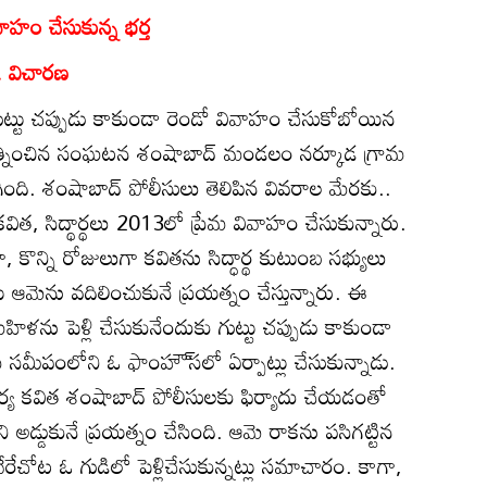
వాహం చేసుకున్న భర్త
.. విచారణ
ుట్టు చప్పుడు కాకుండా రెండో వివాహం చేసుకోబోయిన
 యత్నించిన సంఘటన శంషాబాద్‌ మండలం నర్కూడ గ్రామ
ింది. శంషాబాద్‌ పోలీసులు తెలిపిన వివరాల మేరకు..
కవిత, సిద్థార్థలు 2013లో ప్రేమ వివాహం చేసుకున్నారు.
, కొన్ని రోజులుగా కవితను సిద్ధార్థ కుటుంబ సభ్యులు
ఆమెను వదిలించుకునే ప్రయత్నం చేస్తున్నారు. ఈ
మహిళను పెళ్లి చేసుకునేందుకు గుట్టు చప్పుడు కాకుండా
 సమీపంలోని ఓ ఫాంహౌ్‌సలో ఏర్పాట్లు చేసుకున్నాడు.
్య కవిత శంషాబాద్‌ పోలీసులకు ఫిర్యాదు చేయడంతో
్లిని అడ్డుకునే ప్రయత్నం చేసింది. ఆమె రాకను పసిగట్టిన
 వేరేచోట ఓ గుడిలో పెళ్లిచేసుకున్నట్లు సమాచారం. కాగా,