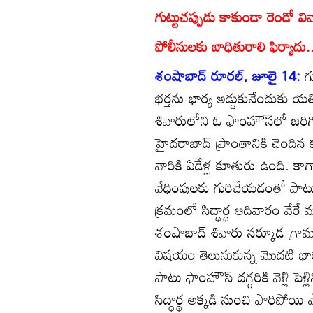
గుట్టుచప్పుడు కాకుండా రెండో వి
పోలీసులకు బాధితురాలి ఫిర్యాదు
శంషాబాద్‌ రూరల్‌, జూలై 14:
గ
భర్తను భార్య అడ్డుకునేందుకు
శివారులోని ఓ ఫాంహౌ్‌సలో జరిగ
హైదరాబాద్‌ ప్రాంతానికి చెందిన 
వారికి ఏడేళ్ల కూతురు ఉంది. కాగా
వేధింపులకు గురిచేయడంతో పాటు 
క్రమంలో సిద్ధార్థ ఆదివారం వేరే 
శంషాబాద్‌ శివారు నర్కూడ గ్రామ
విషయం తెలుసుకున్న మొదటి భార
పాటు ఫాంహౌస్‌ దగ్గరికి వెళ్లి పెళ
సిద్ధార్థ అక్కడి నుంచి పారిపోయి