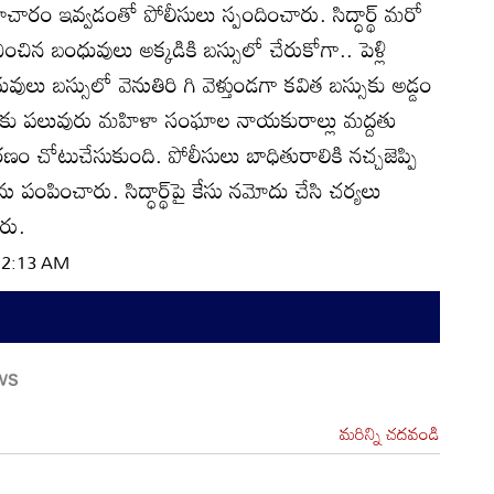
రం ఇవ్వడంతో పోలీసులు స్పందించారు. సిద్ధార్థ్‌ మరో
చిన బంధువులు అక్కడికి బస్సులో చేరుకోగా.. పెళ్లి
ులు బస్సులో వెనుతిరి గి వెళ్తుండగా కవిత బస్సుకు అడ్డం
తకు పలువురు మహిళా సంఘాల నాయకురాల్లు మద్దతు
రణం చోటుచేసుకుంది. పోలీసులు బాధితురాలికి నచ్చజెప్పి
ును పంపించారు. సిద్ధార్థ్‌పై కేసు నమోదు చేసి చర్యలు
రు.
 12:13 AM
మరిన్ని చదవండి