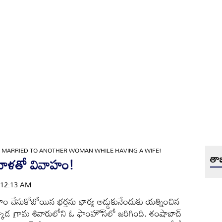
»
MARRIED TO ANOTHER WOMAN WHILE HAVING A WIFE!
తాజ
హిళతో వివాహం!
 | 12:13 AM
ాహం చేసుకోబోయిన భర్తను భార్య అడ్డుకునేందుకు యత్నించిన
గ్రామ శివారులోని ఓ ఫాంహౌ్‌సలో జరిగింది. శంషాబాద్‌