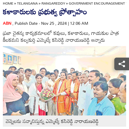
HOME
»
TELANGANA
»
RANGAREDDY
»
GOVERNMENT ENCOURAGEMENT TO
కళాకారులకు ప్రభుత్వ ప్రోత్సాహం
ABN
, Publish Date - Nov 25 , 2024 | 12:06 AM
ప్రజా చైతన్య కార్యక్రమాలలో కవులు, కళాకారులు, గాయకుల పాత్ర
కీలకమని కల్వకుర్తి ఎమ్మెల్యే కసిరెడ్డి నారాయణరెడ్డి అన్నారు
వెన్నెలను సన్మానిస్తున్న ఎమ్మెల్యే కసిరెడ్డి నారాయణరెడ్డి