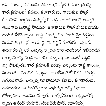
ఆమనగల్లు , నవంబరు 24 (ఆంధ్రజ్యోతి ): ప్రజా చైతన్య
కార్యక్రమాలలో కవులు, కళాకారులు, గాయకుల పాత్ర
కీలకమని కల్వకుర్తి ఎమ్మెల్యే కసిరెడ్డి నారాయణరెడ్డి అన్నారు.
తెలంగాణ స్వరాష్ట్ర సాధనలో కళాకారుల పాత్ర మరువలేనిదని
ఆయన పేర్కొన్నారు. రాష్ట్ర సాంస్కృతిక సారథి చైర్‌పర్సన్‌గా
నియమితులైన ప్రజా యుద్దనౌక గద్దర్‌ కూతురు వెన్నెలకు
ఆదివారం స్థానిక ఎమ్మెల్యే క్యాంపు కార్యాలయంలో అభినందన
కార్యక్రమాన్ని నిర్వహించారు. కల్వకుర్తి పట్టణంలో గద్దర్‌
విగ్రహావిష్కరణ కార్యక్రమానికి వెళ్తున్న వెన్నెలను రాష్ట్ర కాలుష్య
నియంత్రణ మండలి సభ్యుడు బాలాజీసింగ్‌తో కలిసి కసిరెడ్డి
సత్కరించారు. ఎమ్మెల్యే మాట్లాడుతూ కవులు, కళాకారులు,
రచయితలు, సాహితివేత్తలకు ప్రభుత్వం అన్ని విధాలా
ప్రోత్సాహం అందిస్తుందన్నారు. కార్యక్రమంలో లక్ష్మణశర్మ,
బృంగి ఆనంద్‌ కుమార్‌, సంజీవ్‌కుమార్‌, యాదయ్య,