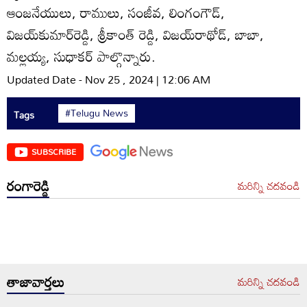
ఆంజనేయులు, రాములు, సంజీవ, లింగంగౌడ్‌,
విజయ్‌కుమార్‌రెడ్డి, శ్రీకాంత్‌ రెడ్డి, విజయ్‌రాథోడ్‌, బాబా,
మల్లయ్య, సుధాకర్‌ పాల్గొన్నారు.
Updated Date - Nov 25 , 2024 | 12:06 AM
#Telugu News
Tags
SUBSCRIBE
రంగారెడ్డి
మరిన్ని చదవండి
తాజావార్తలు
మరిన్ని చదవండి