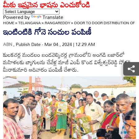
మీకు ఇష్టమైన భాషను ఎంచుకోండి
Powered by
Translate
HOME
»
TELANGANA
»
RANGAREDDY
»
DOOR TO DOOR DISTRIBUTION OF 
ఇంటింటికి గోనె సంచుల పంపిణీ
ABN
, Publish Date - Mar 04 , 2024 | 12:29 AM
కులకచర్ల మండలం బండవెల్కిచర్ల గ్రామంలోని అంగడి బజార్‌లో
మహిళలకు బ్యాగులను చేవేళ్ల మాజీ ఎంపీ కొండ విశ్వేశ్వర్‌రెడ్డి సోదరి
మీరాకుమారి ఆదివారం పంపిణీ చేశారు.