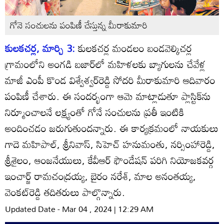
గోనె సంచులను పంపిణీ చేస్తున్న మీరాకుమారి
కులకచర్ల, మార్చి 3:
కులకచర్ల మండలం బండవెల్కిచర్ల
గ్రామంలోని అంగడి బజార్‌లో మహిళలకు బ్యాగులను చేవేళ్ల
మాజీ ఎంపీ కొండ విశ్వేశ్వర్‌రెడ్డి సోదరి మీరాకుమారి ఆదివారం
పంపిణీ చేశారు. ఈ సందర్భంగా ఆమె మాట్లాడుతూ ప్లాస్టిక్‌ను
నిర్మూంచాలనే లక్ష్యంతో గోనే సంచులను ప్రతీ ఇంటికి
అందించడం జరుగుతుందన్నారు. ఈ కార్యక్రమంలో నాయకులు
గాదె మహిపాల్‌, శ్రీనివాస్‌, సిహెచ్‌ హనుమంతు, నర్సింహారెడ్డి,
శ్రీశైలం, ఆంజనేయులు, కేవీఆర్‌ ఫౌండేషన్‌ పరిగి నియోజకవర్గ
ఇంచార్జ్‌ రామచంద్రయ్య, బైరం నరేశ్‌, మాల అనంతయ్య,
వెంకట్‌రెడ్డి తదితరులు పాల్గొన్నారు.
Updated Date - Mar 04 , 2024 | 12:29 AM