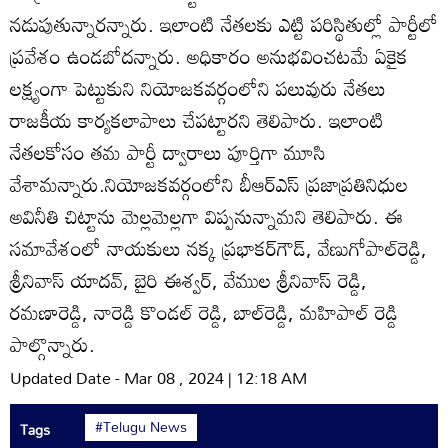
నడుపుతున్నారన్నారు. ఇలాంటి నేతలకు ఎట్టి పరిస్థితుల్లో పార్టీలో
ప్రవేశం ఉండబోదన్నారు. అధికారం అనుభవించటమే ఏకైక
లక్ష్యంగా పెట్టుకుని నియోజకవర్గంలోని పలువురు నేతలు
రాజకీయ కార్యకలాపాలు చేపట్టారని తెలిపారు. ఇలాంటి
నేతలకోసం తమ పార్టీ ద్వారాలు పూర్తిగా మూసి
వేశామన్నారు.నియోజకవర్గంలోని బీఆర్‌ఎస్‌ ప్రజాప్రతినిధుల
అవినీతి చిట్టాను మెల్లమెల్లగా విప్పనున్నామని తెలిపారు. ఈ
సమావేశంలో నాయకులు నక్క ప్రభాకర్‌గౌడ్‌, వేణుగోపాల్‌రెడ్డి,
శ్రీనివాస్‌ యాదవ్‌, బైరి ఈశ్వర్‌, వేముల శ్రీనివాస్‌ రెడ్డి,
రమణారెడ్డి, నారెడ్డి కొండల్‌ రెడ్డి, బాల్‌రెడ్డి, మహిపాల్‌ రెడ్డి
పాల్గొన్నారు.
Updated Date - Mar 08 , 2024 | 12:18 AM
#Telugu News
Tags