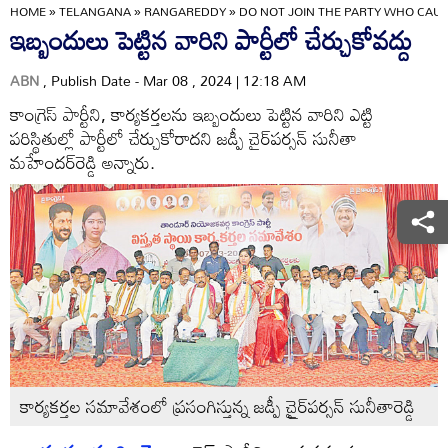
HOME
»
TELANGANA
»
RANGAREDDY
»
DO NOT JOIN THE PARTY WHO CAU
ఇబ్బందులు పెట్టిన వారిని పార్టీలో చేర్చుకోవద్దు
ABN
, Publish Date - Mar 08 , 2024 | 12:18 AM
కాంగ్రెస్‌ పార్టీని, కార్యకర్తలను ఇబ్బందులు పెట్టిన వారిని ఎట్టి
పరిస్థితుల్లో పార్టీలో చేర్చుకోరాదని జడ్పీ చైర్‌పర్సన్‌ సునీతా
మహేందర్‌రెడ్డి అన్నారు.
కార్యకర్తల సమావేశంలో ప్రసంగిస్తున్న జడ్పీ చైౖర్‌పర్సన్‌ సునీతారెడ్డి