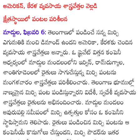
అమెరికన్‌, కేరళ వ్యవసాయ శాస్త్రవేత్తల వెల్లడి
క్షేత్రస్థాయిలో పంటల పరిశీలన
మాడ్గుల, ఫిబ్రవరి 6:
తెలంగాణలో పండించే సన్న మిర్చి
ఎగుమతికి మంచి డిమాండ్‌ ఉందని అమెరికా, కేరళకు చెందిన
వ్యవసాయ శాస్త్రవేత్తలు అన్నారు. ఓ ప్రైవేట్‌ విత్తన కంపెనీ
ఆధ్వర్యంలో మాడ్గుల మండలంలోని ఇర్విన్‌, రామ్‌దుగ్యాల,
శాంతిగూడెంలలో రైతులు సాగుచేస్తున్న మిర్చి పంటను
మంగళవారం శాస్త్రవేత్తలు పరిశీలించారు. తెలంగాణ భూముల్లో
నాణ్యమైన మిర్చి పంట పండిస్తున్నారని విదేశీ, స్వదేశీ వ్యవసాయ
శాస్త్రవేత్తలు రైతులను అభినందించారు. మాడ్గుల మండలం
అవురుపల్లి సమీపంలో మిర్చి ఉత్పత్తుల కోసం ఓ కంపెనీని
స్థాపిస్తామని తెలిపారు. రైతులు పండించిన మిర్చి పంటను ఆ
కంపెనీయే కొనుగోలు చేస్తుందని, మిర్చి పౌడర్‌ను ఇతర