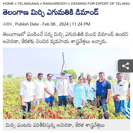
HOME
»
TELANGANA
»
RANGAREDDY
»
DEMAND FOR EXPORT OF TELANGA
తెలంగాణ మిర్చి ఎగుమతికి డిమాండ్‌
ABN
, Publish Date - Feb 06 , 2024 | 11:24 PM
తెలంగాణలో పండించే సన్న మిర్చి ఎగుమతికి మంచి డిమాండ్‌ ఉందని
అమెరికా, కేరళకు చెందిన వ్యవసాయ శాస్త్రవేత్తలు అన్నారు.
మిర్చి పంటను పరిశీలిస్తున్న అమెరికా, కేరళ శాస్త్రవేత్తలు