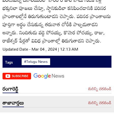
భక్తునిలా పూజలు చేస్తూ, స్థానికుడిలా కనిపించడానికి పరిసర
ప్రాంతాలల్లోనే తిరుగుతుంటాడని చెప్పారు. పరిసర ప్రాంతాలను
పూర్తిగా అర్థం చేసుకున్న తరువాత చోరీకి పాల్పడుతాడని
అన్నారు. నిందితుడు వడ్డె పోసయ్య, కొమెర పోచయ్య, రాజు,
రాజేశ్వర్‌ పేర్లతో వివిధ ప్రాంతాల్లో తిరుగుతాడని చెప్పారు.
Updated Date - Mar 04 , 2024 | 12:13 AM
#Telugu News
Tags
SUBSCRIBE
రంగారెడ్డి
మరిన్ని చదవండి
తాజావార్తలు
మరిన్ని చదవండి