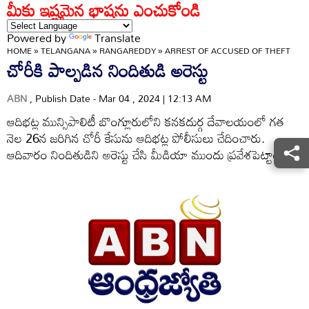
మీకు ఇష్టమైన భాషను ఎంచుకోండి
Powered by
Translate
HOME
»
TELANGANA
»
RANGAREDDY
»
ARREST OF ACCUSED OF THEFT
చోరీకి పాల్పడిన నిందితుడి అరెస్టు
ABN
, Publish Date - Mar 04 , 2024 | 12:13 AM
ఆదిభట్ల మున్సిపాలిటీ బొంగ్లూరులోని కనకదుర్గ దేవాలయంలో గత
నెల 26న జరిగిన చోరీ కేసును ఆదిభట్ల పోలీసులు చేదించారు.
ఆదివారం నిందితుడిని అరెస్టు చేసి మీడియా ముందు ప్రవేశపెట్టారు.