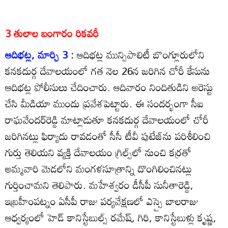
3 తులాల బంగారం రికవరీ
ఆదిభట్ల, మార్చి 3 :
ఆదిభట్ల మున్సిపాలిటీ బొంగ్లూరులోని
కనకదుర్గ దేవాలయంలో గత నెల 26న జరిగిన చోరీ కేసును
ఆదిభట్ల పోలీసులు చేదించారు. ఆదివారం నిందితుడిని అరెస్టు
చేసి మీడియా ముందు ప్రవేశపెట్టారు. ఈ సందర్భంగా సీఐ
రాఘవేందర్‌రెడ్డి మాట్లాడుతూ కనకదుర్గ దేవాలయంలో చోరీ
జరిగినట్లు ఫిర్యాదు రావడంతో సీసీ టీవీ పుటేజ్‌ను పరిశీలించి
గుర్తు తెలియని వ్యక్తి దేవాలయం గ్రిల్స్‌లో నుంచి కర్రతో
అమ్మవారి మెడలోని మంగళసూత్రాన్ని దొంగిలించినట్లు
గుర్తించామని తెలిపారు. మహేశ్వరం డీసీపీ సునీతారెడ్డి,
ఇబ్రహీంపట్నం ఏసీపీ రాజు పర్యవేక్షణలో ఎస్సై బాలరాజు
ఆధ్వర్యంలో హెడ్‌ కానిస్టేబుల్స్‌ రమేష్‌, గిరి, కానిస్టేబుళ్లు కృష్ణ,