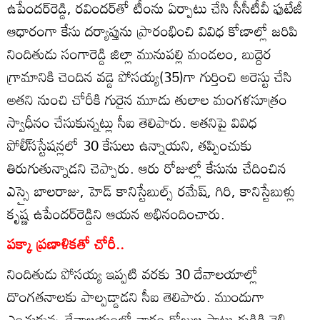
ఉపేందర్‌రెడ్డి, రవిందర్‌తో టీంను ఏర్పాటు చేసి సీసీటీవీ ఫుటేజీ
ఆధారంగా కేసు దర్యాప్తును ప్రారంభించి వివిధ కోణాల్లో జరిపి
నిందితుడు సంగారెడ్డి జిల్లా మునుపల్లి మండలం, బుద్దెర
గ్రామానికి చెందిన వడ్డె పోసయ్య(35)గా గుర్తించి అరెస్టు చేసి
అతని నుంచి చోరీకి గురైన మూడు తులాల మంగళసూత్రం
స్వాధీనం చేసుకున్నట్లు సీఐ తెలిపారు. అతనిపై వివిధ
పోలీ్‌సస్టేషన్లలో 30 కేసులు ఉన్నాయని, తప్పించుకు
తిరుగుతున్నాడని చెప్పారు. ఆరు రోజుల్లో కేసును చేదించిన
ఎస్సై బాలరాజు, హెడ్‌ కానిస్టేబుల్స్‌ రమేష్‌, గిరి, కానిస్టేబుళ్లు
కృష్ణ ఉపేందర్‌రెడ్డిని ఆయన అభినందించారు.
పక్కా ప్రణాళికతో చోరీ..
నిందితుడు పోసయ్య ఇప్పటి వరకు 30 దేవాలయాల్లో
దొంగతనాలకు పాల్పడ్డాడని సీఐ తెలిపారు. ముందుగా
ఎంచుకున్న దేవాలయంలో వారం రోజుల పాటు గుడికి వెళ్లి