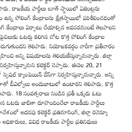
ారు. రాజకీయ పార్టీలు బూత్‌ స్థాయిలో ఏజెంట్లను
ఉన్న పోలింగ్‌ కేంద్రాలను క్షేత్రస్థాయిలో పరిశీలించడంతో
ంగ్‌ కేంద్రాలు ఏర్పాటు చేయాల్సిన అవసరముంటే తెలపాలని
ిలుకు ఓటర్లు కలిగిన చోట కొత్త పోలింగ్‌ కేంద్రాల
రుగుతుందని తెలిపారు. నియోజకవర్గం వారీగా ప్రతీవారం
ర్వహించి అన్ని విషయాలను తెలియజేస్తున్నామన్నారు. జిల్లా
్వహిస్తున్నామని కలెక్టర్‌ చెప్పారు. ఈనెల 20, 21
స్పెషల్‌ క్యాంపెయిన్‌ డేస్‌గా నిర్వహిస్తున్నామన్నారు. అన్ని
ితాతో బీఎల్వోలు అందుబాటులో ఉంటారని తెలిపారు. కొత్త
లిపారు. 18 సంవత్సరాలు నిండిన ప్రతీ ఒక్కరు ఓటు
టమైన ఓటరు జాబితా రూపొందించేలా రాజకీయ పార్టీలు
లో అదనపు కలెక్టర్‌ ప్రతిమాసింగ్‌, జిల్లా రెవెన్యూ
 అధికారులు, వివిధ రాజకీయ పార్టీల ప్రతినిధులు