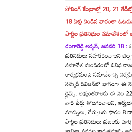
పోలింగ్‌ కేంద్రాల్లో 20, 21 తేదీల్ల
18 ఏళ్లు నిండిన వారంతా ఓటర
పార్టీల ప్రతినిధుల సమావేశంలో జిల
రంగారెడ్డి అర్బన్‌, జనవరి 18 :
ఓ
ప్రతినిధులు సహకరించాలని జిల్లా కల
సమావేశ మందిరంలో వివిధ రాజక
కార్యక్రమంపై సమావేశాన్ని నిర్వ
సమ్మరీ రివిజన్‌లో భాగంగా ఈ నెల
క్లైమ్స్‌, అభ్యంతరాలకు ఈ నెల 
వారి పేర్లు తొలగించాలని, అర
మార్పులు, చేర్పులకు ఫారం 8 ద్
పార్టీల ప్రతినిధులు ప్రజలకు ప
జాబితా సవరణ కార్యక్రమాన్ని అ