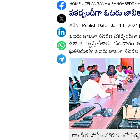
HOME
»
TELANGANA
»
RANGAREDDY
పకడ్బందీగా ఓటరు జాబ
ABN
, Publish Date - Jan 18 , 2024
ఓటరు జాబితా సవరణ పకడ్బందీగా జరిగ
శశాంక విజ్ఞప్తి చేశారు. గురువారం జ
ప్రతినిధులతో ఓటరు జాబితా సవరణ క
రాజకీయ పార్టీల ప్రతినిధులతో నిర