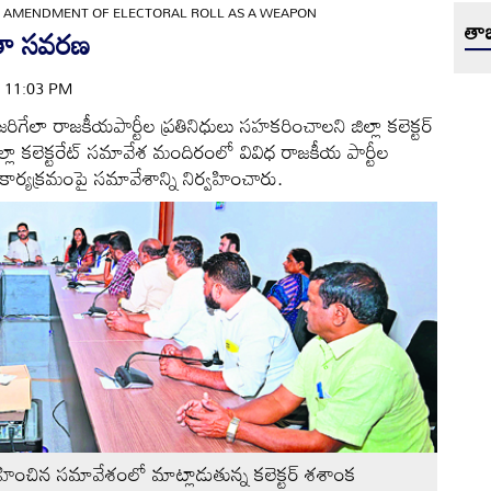
»
AMENDMENT OF ELECTORAL ROLL AS A WEAPON
తాజ
ితా సవరణ
 | 11:03 PM
ేలా రాజకీయపార్టీల ప్రతినిధులు సహకరించాలని జిల్లా కలెక్టర్‌
ిల్లా కలెక్టరేట్‌ సమావేశ మందిరంలో వివిధ రాజకీయ పార్టీల
ార్యక్రమంపై సమావేశాన్ని నిర్వహించారు.
్వహించిన సమావేశంలో మాట్లాడుతున్న కలెక్టర్‌ శశాంక