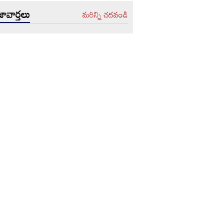
ావార్తలు
మరిన్ని చదవండి