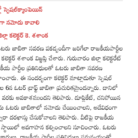
ో స్పెషల్‌క్యాంపెయిన్‌
ుగా నమోదు కావాలి
్లా కలెక్టర్‌ కె. శశాంక
టరు జాబితా సవరణ పకడ్బందీగా జరిగేలా రాజకీయపార్టీల
ెక్టర్‌ శశాంక విజ్ఞప్తి చేశారు. గురువారం జిల్లా కలెక్టరేట్‌
ీయ పార్టీల ప్రతినిధులతో ఓటరు జాబితా సవరణ
హించారు. ఈ సందర్భంగా కలెక్టర్‌ మాట్లాడుతూ స్పెషల్‌
 6న ఓటర్‌ డ్రాఫ్ట్‌ జాబితా ప్రచురితమైందన్నారు. దానిలో
22 వరకు అవకాశముందని తెలిపారు. డూప్లికేట్‌, చనిపోయిన
్హులను ఓటరు జాబితాలో నమోదు చేయించాలని, అదేవిధంగా
వారా దరఖాస్తు చేసుకోవాలని తెలిపారు. వీటిపై రాజకీయ
ూర్తి స్థాయిలో అవగాహన కల్పించాలని సూచించారు. ఓటరు
ధికారులు, రాజకీయ పార్టీల ప్రతినిధులు సమన్వయంతో