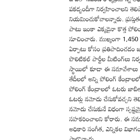
పకడ్బందీగా నిర్వహించాలని తెలిప
నియమించుకోవాలన్నారు. ప్రస్తుతం 
పాటు ఇంకా ఎక్కడైనా కొత్త పోలి
సూచించారు. ముఖ్యంగా 1,450 పైచ
ఏర్పాటు కోసం ప్రతిపాదించడం జ
పొలిటికల్‌ పార్టీల మీటింగ్‌లు ని
స్థాయిలో కూడా ఈ సమావేశాలు నిర
తేదీలలో అన్ని పోలింగ్‌ కేంద్రాలలో 
పోలింగ్‌ కేంద్రాలలో ఓటరు జాబ
ఓటర్లు నమోదు చేసుకోవచ్చని తె
నమోదు చేసుకునే విధంగా స్సష్
సహకరించాలని కోరారు. ఈ సమావేశం
అధికారి సంగీత, ఎన్నికల విభాగం
పాల్గొన్నారు.