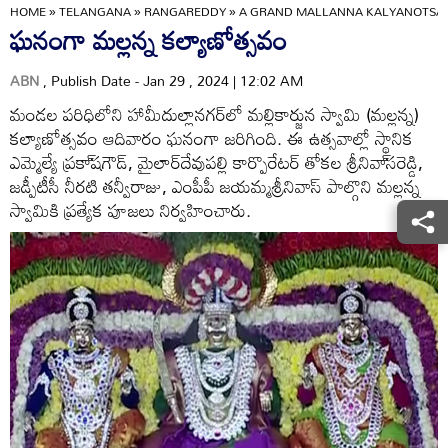
HOME
»
TELANGANA
»
RANGAREDDY
»
A GRAND MALLANNA KALYANOTSA
ఘనంగా మల్లన్న కల్యాణోత్సవం
ABN
, Publish Date - Jan 29 , 2024 | 12:02 AM
మండల పరిధిలోని హామీదుల్లానగర్‌లో మల్లికార్జున స్వామి (మల్లన్న)
కల్యాణోత్సవం ఆదివారం ఘనంగా జరిగింది. ఈ ఉత్సవాల్లో స్థానిక
ఎమ్మెల్యే ప్రకా్‌షగౌడ్‌, మైలార్‌దేవుపల్లి కార్పొరేటర్‌ తోకల శ్రీనివా్‌సరెడ్డి,
జడ్పీటీసీ నీరటి తన్వీరాజు, ఎంపీపీ జయమ్మశ్రీనివాస్‌ పాల్గొని మల్లన్న
స్వామికి ప్రత్యేక పూజలు నిర్వహించారు.