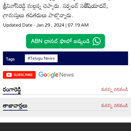
శ్రీనివా్‌సరెడ్డి మల్లన్న చెప్పారు. సర్పంచ్‌ సతీ్‌షయాదవ్‌,
గ్రామస్తులు తదితరులు పాల్గొన్నారు.
Updated Date - Jan 29 , 2024 | 07:19 AM
#Telugu News
Tags
SUBSCRIBE
రంగారెడ్డి
మరిన్ని చదవండి
తాజావార్తలు
మరిన్ని చదవండి