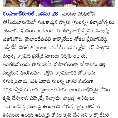
శంషాబాద్‌రూరల్‌ ,జనవరి 28 :
మండల పరిధిలోని
హామీదుల్లానగర్‌లో మల్లికార్జున స్వామి (మల్లన్న) కల్యాణోత్సవం
ఆదివారం ఘనంగా జరిగింది. ఈ ఉత్సవాల్లో స్థానిక ఎమ్మెల్యే
ప్రకా్‌షగౌడ్‌, మైలార్‌దేవుపల్లి కార్పొరేటర్‌ తోకల శ్రీనివా్‌సరెడ్డి,
జడ్పీటీసీ నీరటి తన్వీరాజు, ఎంపీపీ జయమ్మశ్రీనివాస్‌ పాల్గొని
మల్లన్న స్వామికి ప్రత్యేక పూజలు నిర్వహించారు.
అంతకుముందు గ్రామంలోని మహిళలంతా బోనాలను నెత్తి
పెట్టుకుని ఊరేగింపుగా వెళ్లిన స్వామివారికి బోనాలను
సమర్పించారు. ప్రతి ఏడాది మల్లన్న జాతర ఘనంగా
నిర్వహిస్తామని గ్రామస్తులు తెలిపారు. ఆలయ అభివృద్ది కోసం
కృషి చేస్తానాని ఎమ్మెల్యే చెప్పారు. మల్లన్న ఆశీస్సులు
నియోజకవర్గ ప్రజలపై ఉండాలని కోరుకున్నట్లు తెలిపారు.
తనవంతు ఆలయ అభివృద్ది కోసం కృషి చేస్తానని కార్పొరేటర్‌