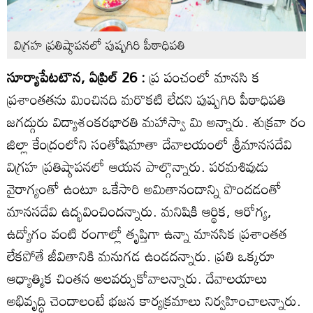
విగ్రహ ప్రతిష్ఠాపనలో పుష్పగిరి పీఠాధిపతి
సూర్యాపేటటౌన, ఏప్రిల్‌ 26 :
ప్ర పంచంలో మానసి క
ప్రశాంతతను మించినది మరొకటి లేదని పుష్పగిరి పీఠాధిపతి
జగద్గురు విద్యాశంకరభారతి మహాస్వా మి అన్నారు. శుక్రవా రం
జిల్లా కేంద్రంలోని సంతోషిమాతా దేవాలయంలో శ్రీమానసదేవి
విగ్రహ ప్రతిష్ఠాపనలో ఆయన పాల్గొన్నారు. పరమశివుడు
వైరాగ్యంతో ఉంటూ ఒకేసారి అమితానందాన్ని పొందడంతో
మానసదేవి ఉద్భవించిందన్నారు. మనిషికి ఆర్థిక, ఆరోగ్య,
ఉద్యోగం వంటి రంగాల్లో తృప్తిగా ఉన్నా మానసిక ప్రశాంతత
లేకపోతే జీవితానికి మనుగడ ఉండదన్నారు. ప్రతి ఒక్కరూ
ఆధ్యాత్మిక చింతన అలవర్చుకోవాలన్నారు. దేవాలయాలు
అభివృద్ధి చెందాలంటే భజన కార్యక్రమాలు నిర్వహించాలన్నారు.