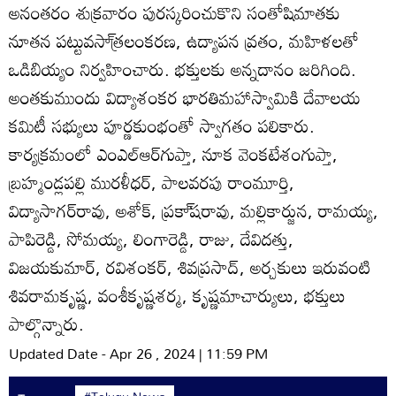
అనంతరం శుక్రవారం పురస్కరించుకొని సంతోషిమాతకు
నూతన పట్టువసా్త్రలంకరణ, ఉద్యాపన వ్రతం, మహిళలతో
ఒడిబియ్యం నిర్వహించారు. భక్తులకు అన్నదానం జరిగింది.
అంతకుముందు విద్యాశంకర భారతిమహాస్వామికి దేవాలయ
కమిటీ సభ్యులు పూర్ణకుంభంతో స్వాగతం పలికారు.
కార్యక్రమంలో ఎంఎల్‌ఆర్‌గుప్తా, నూక వెంకటేశంగుప్తా,
బ్రహ్మండ్లపల్లి మురళీధర్‌, పాలవరపు రాంమూర్తి,
విద్యాసాగర్‌రావు, అశోక్‌, ప్రకా్‌షరావు, మల్లికార్జున, రామయ్య,
పాపిరెడ్డి, సోమయ్య, లింగారెడ్డి, రాజు, దేవిదత్తు,
విజయకుమార్‌, రవిశంకర్‌, శివప్రసాద్‌, అర్చకులు ఇరువంటి
శివరామకృష్ణ, వంశీకృష్ణశర్మ, కృష్ణమాచార్యులు, భక్తులు
పాల్గొన్నారు.
Updated Date - Apr 26 , 2024 | 11:59 PM