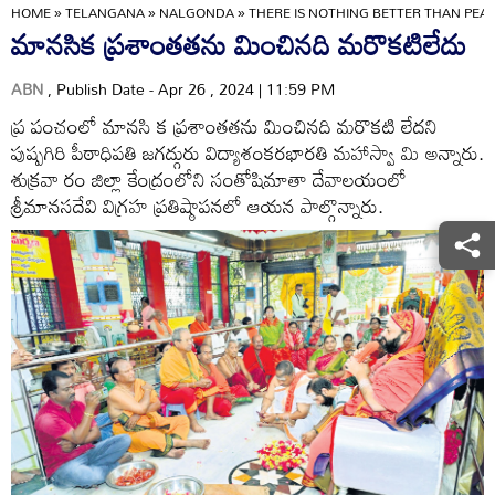
HOME
»
TELANGANA
»
NALGONDA
»
THERE IS NOTHING BETTER THAN PEA
మానసిక ప్రశాంతతను మించినది మరొకటిలేదు
ABN
, Publish Date - Apr 26 , 2024 | 11:59 PM
ప్ర పంచంలో మానసి క ప్రశాంతతను మించినది మరొకటి లేదని
పుష్పగిరి పీఠాధిపతి జగద్గురు విద్యాశంకరభారతి మహాస్వా మి అన్నారు.
శుక్రవా రం జిల్లా కేంద్రంలోని సంతోషిమాతా దేవాలయంలో
శ్రీమానసదేవి విగ్రహ ప్రతిష్ఠాపనలో ఆయన పాల్గొన్నారు.