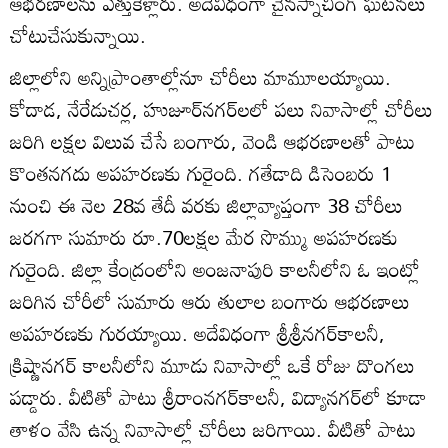
ఆభరణాలను ఎత్తుకెళ్లారు. అదేవిధంగా చైనస్నాచింగ్‌ ఘటనలు
చోటుచేసుకున్నాయి.
జిల్లాలోని అన్నిప్రాంతాల్లోనూ చోరీలు మామూలయ్యాయి.
కోదాడ, నేరేడుచర్ల, హుజూర్‌నగర్‌లలో పలు నివాసాల్లో చోరీలు
జరిగి లక్షల విలువ చేసే బంగారు, వెండి ఆభరణాలతో పాటు
కొంతనగదు అపహరణకు గురైంది. గతేడాది డిసెంబరు 1
నుంచి ఈ నెల 28వ తేదీ వరకు జిల్లావ్యాప్తంగా 38 చోరీలు
జరగగా సుమారు రూ.70లక్షల మేర సొమ్ము అపహరణకు
గురైంది. జిల్లా కేంద్రంలోని అంజనాపురి కాలనీలోని ఓ ఇంట్లో
జరిగిన చోరీలో సుమారు ఆరు తులాల బంగారు ఆభరణాలు
అపహరణకు గురయ్యాయి. అదేవిధంగా శ్రీశ్రీనగర్‌కాలనీ,
క్రిష్ణానగర్‌ కాలనీలోని మూడు నివాసాల్లో ఒకే రోజు దొంగలు
పడ్డారు. వీటితో పాటు శ్రీరాంనగర్‌కాలనీ, విద్యానగర్‌లో కూడా
తాళం వేసి ఉన్న నివాసాల్లో చోరీలు జరిగాయి. వీటితో పాటు