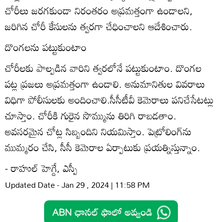
చోరీలు జరగకుండా నిరంతరం అప్రమత్తంగా ఉండాలని,
జరిగిన చోరీ కేసులను త్వరగా చేధించాలని ఆదేశించారు.
దొంగలను పట్టుకుంటాం
చోరీలకు పాల్పడిన వారిని త్వరలోనే పట్టుకుంటాం. దొంగల
పట్ల ప్రజలు అప్రమత్తంగా ఉండాలి. అనుమానితుల వివరాలు
విధిగా పోలీసులకు అందించాలి.సీసీటీవీ కెమెరాలు పనిచేసేటట్లు
చూస్తాం. చోరీకి గురైన సొమ్మును తిరిగి రాబడతాం.
అవసరమైన చోట్ల సిబ్బందిని నియమిస్తాం. పెట్రోలింగ్‌ను
ముమ్మరం చేసి, సీసీ కెమెరాల ఏర్పాటుకు ప్రయత్నిస్తున్నాం.
- రాహుల్‌ హెగ్డే, ఎస్పీ
Updated Date - Jan 29 , 2024 | 11:58 PM