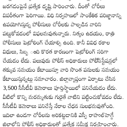
జరగడంపైనే ప్రత్యేక దృష్టి సారించారు. దీంతో చోరీలు
విపరీతంగా పెరిగాయి. విధి నిర్వహణలో సాంకేతిక పరిజ్ఞానాన్ని
ఉపయోగిస్తున్న పోలీసులు చోరీలకు పాల్పడిన వారిని
పట్టుకోవడంలో విఫలమవుతున్నారు. నిత్యం ఉదయం, రాత్రి
పోలీసులు పెట్రోలింగ్‌ చేయాల్సి ఉంది. కానీ వివిధ రకాల
విధులు, సిబ్బ ంది కొరత కారణంగా పెట్రోలింగ్‌ సరిగా
చేయడం లేదు. పలువురు పోలీస్‌ అధికారులు పోలీ్‌సస్టేషన్లలో
తక్కువ సమయం కేటాయిస్తూ వారి సొంత పనులకు సమయం
కేటాయిస్తున్నట్లు సమాచారం. జిల్లావ్యాప్తంగా ఏర్పాటు చేసిన
3,500 సీసీటీవీ కెమెరాలు పూర్తిస్థాయిలో పనిచేయడం లేదు.
వీటిలో కొన్ని మరమ్మతుకు గురైతే వాటిని పట్టించుకోవడం లేదు.
సీసీటీవీ కెమెరాలు పనిచేస్తే నేరాల చేధన సులభమవుతోంది.
ఇదిలా ఉండగా చోరీలను అరికట్టడానికి ఎస్పీ రాహుల్‌హెగ్డే
జిల్లాలోని పోలీస్‌ అధికారులతో ప్రత్యేక సమీక్ష నిర్వహించారు.