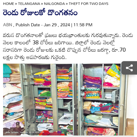
HOME
»
TELANGANA
»
NALGONDA
»
THEFT FOR TWO DAYS
రెండు రోజులకో దొంగతనం
ABN
, Publish Date - Jan 29 , 2024 | 11:58 PM
వరుస దొంగతనాలతో ప్రజలు భయభ్రాంతులకు గురవుతున్నారు. రెండు
నెలల కాలంలో 38 చోరీలు జరిగాయి. జిల్లాలో రెండు నెలల్లో
సరాసరిగా రెండు రోజులకు ఒకటి చొప్పున చోరీలు జరగ్గా, రూ.70
లక్షల సొత్తు అపహరణకు గురైంది.