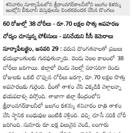
శనివారం సూర్యాపేటలోని శ్రీరాంనగర్‌కాలనీలోని జలగం కళమ్మ
ఇంట్లోని బీరువాని వస్తువులను చిందరవందర చేసిన దొంగలు
60 రోజుల్లో 38 చోరీలు - రూ.70 లక్షల సొత్తు అపహరణ
చోద్యం చూస్తున్న పోలీసులు - పనిచేయని సీసీ కెమెరాలు
సూర్యాపేటక్రైం, జనవరి 29 :
వరుస దొంగతనాలతో ప్రజలు
భయభ్రాంతులకు గురవుతున్నారు. రెండు నెలల కాలంలో 38
చోరీలు జరిగాయి. జిల్లాలో రెండు నెలల్లో సరాసరిగా రెండు
రోజులకు ఒకటి చొప్పున చోరీలు జరగ్గా, రూ.70 లక్షల సొత్తు
అపహరణకు గురైంది. దీంతో తాళం వేసి ఎక్కడికి వెళ్లాలన్నా
భయపడాల్సి వస్తోంది. తాజాగా జిల్లా కేంద్రంలోని
శ్రీరాంనగర్‌కాలనీలో జలగం కళమ్మ శనివారం రాత్రి తాళం
వేసి స్థానిక బంధువుల ఇంటికి వెళ్లింది. వచ్చి చూసే సరికి చోరీ
జరిగింది. సుమారు రూ.లక్ష విలువైన వెండి, బంగారు