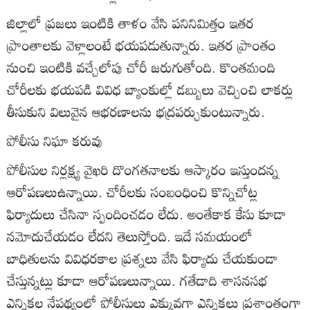
జిల్లాలో ప్రజలు ఇంటికి తాళం వేసి పనినిమిత్తం ఇతర
ప్రాంతాలకు వెళ్లాలంటే భయపడుతున్నారు. ఇతర ప్రాంతం
నుంచి ఇంటికి వచ్చేలోపు చోరీ జరుగుతోంది. కొంతమంది
చోరీలకు భయపడి వివిధ బ్యాంకుల్లో డబ్బులు వెచ్చించి లాకర్లు
తీసుకుని విలువైన ఆభరణాలను భద్రపర్చుకుంటున్నారు.
పోలీసు నిఘా కరువు
పోలీసుల నిర్లక్ష్య వైఖరి దొంగతనాలకు ఆస్కారం ఇస్తుందన్న
ఆరోపణలుఉన్నాయి. చోరీలకు సంబంధించి కొన్నిచోట్ల
ఫిర్యాదులు చేసినా స్పందించడం లేదు. అంతేకాక కేసు కూడా
నమోదుచేయడం లేదని తెలుస్తోంది. ఇదే సమయంలో
బాధితులను వివిధరకాల ప్రశ్నలు వేసి ఫిర్యాదు చేయకుండా
చేస్తున్నట్లు కూడా ఆరోపణలున్నాయి. గతేడాది శాసనసభ
ఎన్నికల నేపథ్యంలో పోలీసులు ఎక్కువగా ఎన్నికలు ప్రశాంతంగా