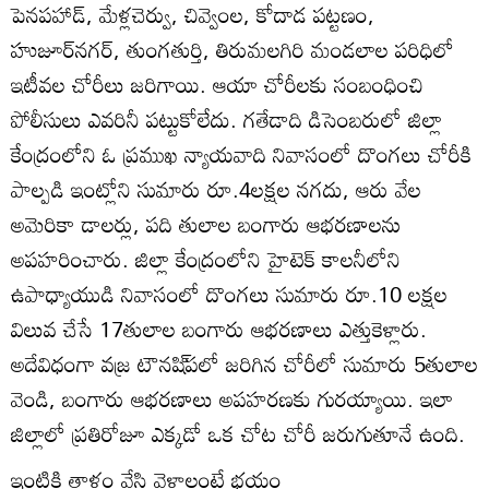
పెనపహాడ్‌, మేళ్లచెర్వు, చివ్వెంల, కోదాడ పట్టణం,
హుజూర్‌నగర్‌, తుంగతుర్తి, తిరుమలగిరి మండలాల పరిధిలో
ఇటీవల చోరీలు జరిగాయి. ఆయా చోరీలకు సంబంధించి
పోలీసులు ఎవరినీ పట్టుకోలేదు. గతేడాది డిసెంబరులో జిల్లా
కేంద్రంలోని ఓ ప్రముఖ న్యాయవాది నివాసంలో దొంగలు చోరీకి
పాల్పడి ఇంట్లోని సుమారు రూ.4లక్షల నగదు, ఆరు వేల
అమెరికా డాలర్లు, పది తులాల బంగారు ఆభరణాలను
అపహరించారు. జిల్లా కేంద్రంలోని హైటెక్‌ కాలనీలోని
ఉపాధ్యాయుడి నివాసంలో దొంగలు సుమారు రూ.10 లక్షల
విలువ చేసే 17తులాల బంగారు ఆభరణాలు ఎత్తుకెళ్లారు.
అదేవిధంగా వజ్ర టౌనషి్‌పలో జరిగిన చోరీలో సుమారు 5తులాల
వెండి, బంగారు ఆభరణాలు అపహరణకు గురయ్యాయి. ఇలా
జిల్లాలో ప్రతిరోజూ ఎక్కడో ఒక చోట చోరీ జరుగుతూనే ఉంది.
ఇంటికి తాళం వేసి వెళ్లాలంటే భయం