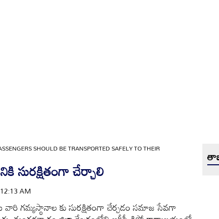
ASSENGERS SHOULD BE TRANSPORTED SAFELY TO THEIR
తాజ
కి సురక్షితంగా చేర్చాలి
 | 12:13 AM
కులను వారి గమ్యస్థానాల కు సురక్షితంగా చేర్చడం సమాజ సేవగా