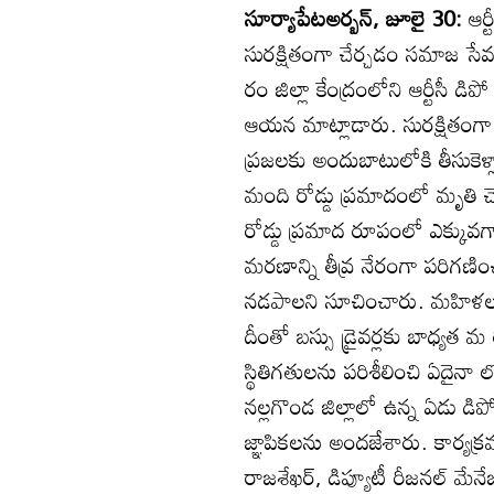
సూర్యాపేటఅర్బన్‌, జూలై 30:
ఆర్ట
సురక్షితంగా చేర్చడం సమాజ సేవగా
రం జిల్లా కేంద్రంలోని ఆర్టీసీ 
ఆయన మాట్లాడారు. సురక్షితంగా 
ప్రజలకు అందుబాటులోకి తీసుకెళ్ల
మంది రోడ్డు ప్రమాదంలో మృతి చ
రోడ్డు ప్రమాద రూపంలో ఎక్కువగ
మరణాన్ని తీవ్ర నేరంగా పరిగణించాల
నడపాలని సూచించారు. మహిళల కు 
దీంతో బస్సు డ్రైవర్లకు బాధ్యత మ
స్థితిగతులను పరిశీలించి ఏదై
నల్లగొండ జిల్లాలో ఉన్న ఏడు డి
జ్ఞాపికలను అందజేశారు. కార్యక్రమ
రాజశేఖర్‌, డిప్యూటీ రీజనల్‌ మేనే