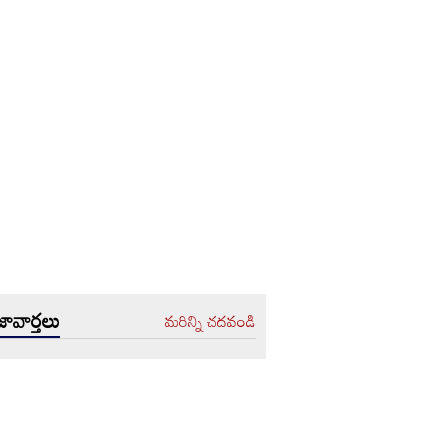
ావార్తలు
మరిన్ని చదవండి