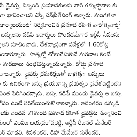
ీసీ డ్రైవర్లు, సిబ్బంది ప్రయాణికులను వారి గమ్యస్థానాల కు
 భావించాలని ఎస్పీ సన్‌ప్రీత్‌సింగ్‌ అన్నారు. మంగళవా
డిపో కార్యాలయంలో నిర్వహించిన ప్రమాద రహిత వారోత్సవాల్లో
బస్సులను నడిపి అవార్డులు పొందడమేగాక ఆర్టీసీ సేవలను
ాలని సూచించారు. దేశవ్యాప్తంగా పదేళ్లలో 1.60కోట్ల
ెందారన్నారు. హత్యల్లో చోటుచేసుకునే మరణాల కంటే
ా మరణాలు సంభవిస్తున్నాయన్నారు. రోడ్డు ప్రమాద
న్నారు. డ్రైవర్లు క్రమశిక్షణతో జాగ్రత్తగా బస్సులు
ఉచితంగా బస్సు ప్రయణాన్ని ప్రభుత్వం ప్రవేశపెట్టిందని
 రింత పెరిగిందన్నారు. బస్సు నడిపే ముందు డ్రైవర్లు ఆ బస్సు
నా లోపం ఉంటే సరిచేయించుకోవాలన్నారు. అనంతరం ఉమ్మడి
పోలకు చెందిన 21మంది ప్రమాద రహిత డ్రైవర్లను సన్మానించి
ంలో ఎంవీఐ జయప్రకా్‌షరెడ్డి, ఆర్టీసీ రీజనల్‌ మేనేజర్‌
జర్‌ మాధవి, శివశంకర్‌, డిపో మేనేజర్‌ సురేందర్‌,