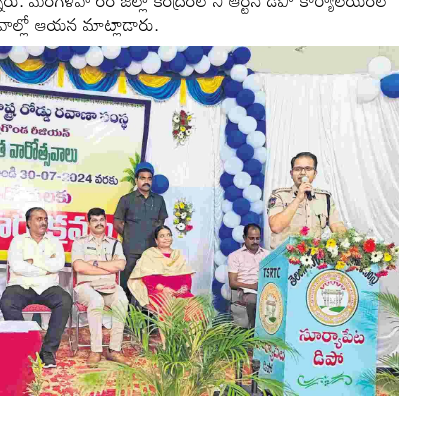
అన్నారు. మంగళవా రం జిల్లా కేంద్రంలోని ఆర్టీసీ డిపో కార్యాలయంలో
వాల్లో ఆయన మాట్లాడారు.