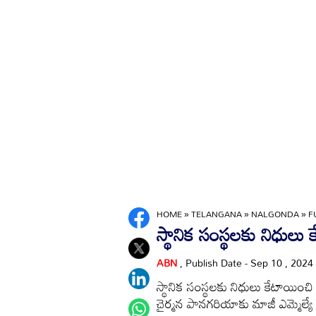
HOME
»
TELANGANA
»
NALGONDA
»
F
స్థానిక సంస్థలకు నిధులు
ABN
, Publish Date - Sep 10 , 2024
స్థానిక సంస్థలకు నిధులు కేటాయించి
చైర్మన పానగరియాకు మాజీ ఎమ్మెల్యే డ