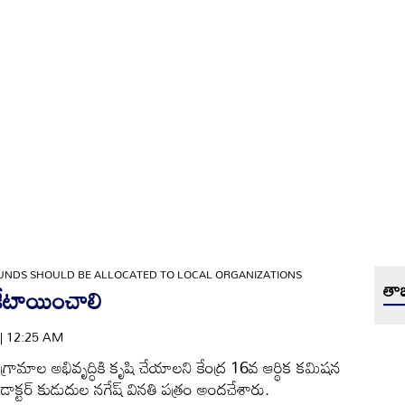
UNDS SHOULD BE ALLOCATED TO LOCAL ORGANIZATIONS
తాజ
 కేటాయించాలి
 | 12:25 AM
 గ్రామాల అభివృద్ధికి కృషి చేయాలని కేంద్ర 16వ ఆర్థిక కమిషన
ాక్టర్‌ కుడుదుల నగేష్‌ వినతి పత్రం అందచేశారు.