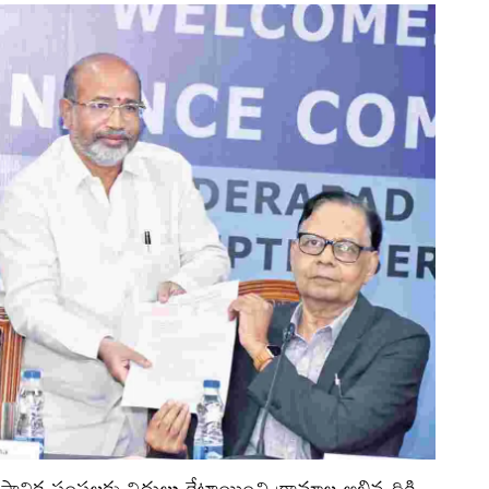
స్థానిక సంస్థలకు నిధులు కేటాయించి గ్రామాల అభివృద్ధికి