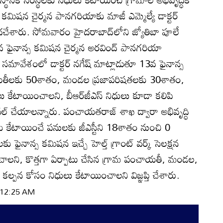
 కమిషన చైర్మన పానగరియాకు మాజీ ఎమ్మెల్యే డాక్టర్‌
ందచేశారు. సోమవారం హైదరాబాద్‌లోని జ్యోతిబా పూలే
వ ఫైనాన్స కమిషన చైర్మన అరవింద్‌ పానగరియా
సమావేశంలో డాక్టర్‌ నగేష్‌ మాట్లాడుతూ 13వ ఫైనాన్స
చాయతీలకు 50శాతం, మండల ప్రజాపరిషతలకు 30శాతం,
 కేటాయించాలని, బీఆర్‌జీఎస్‌ నిధులు కూడా కలిపి
్యూవల్‌ చేయాలన్నారు. పంచాయతరాజ్‌ శాఖ ద్వారా అభివృద్ధి
 కేటాయించే పనులకు జీఎస్టీని 18శాతం నుంచి 0
 ఫైనాన్స కమిషన ఇచ్చే హెల్త్‌ గ్రాంట్‌ వర్క్‌ సెలక్షన
ంచాలని, కొత్తగా ఏర్పాటు చేసిన గ్రామ పంచాయతీ, మండల,
ల్పన కోసం నిధులు కేటాయించాలని విజ్ఞప్తి చేశారు.
| 12:25 AM