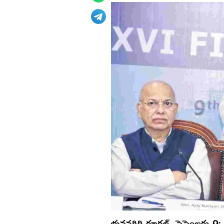
భువనగిరి రూరల్‌, సెప్టెంబరు 9: