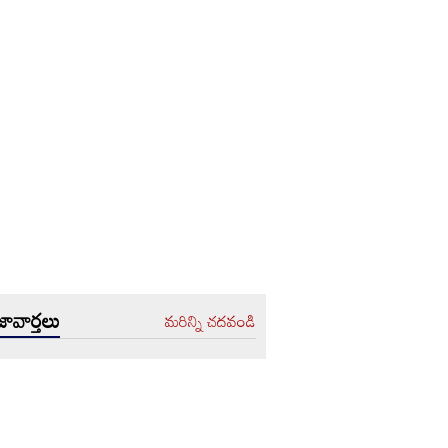
ావార్తలు
మరిన్ని చదవండి