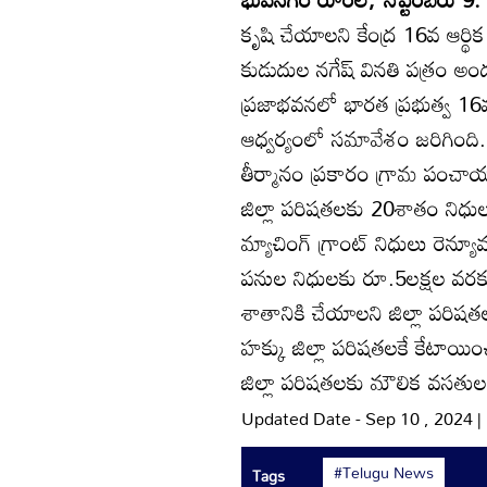
కృషి చేయాలని కేంద్ర 16వ ఆర్థిక
కుడుదుల నగేష్‌ వినతి పత్రం అ
ప్రజాభవనలో భారత ప్రభుత్వ 16
ఆధ్వర్యంలో సమావేశం జరిగింది. 
తీర్మానం ప్రకారం గ్రామ పం
జిల్లా పరిషతలకు 20శాతం నిధులు
మ్యాచింగ్‌ గ్రాంట్‌ నిధులు రెన
పనుల నిధులకు రూ.5లక్షల వరకు
శాతానికి చేయాలని జిల్లా పరిషతలకు
హక్కు జిల్లా పరిషతలకే కేటాయి
జిల్లా పరిషతలకు మౌలిక వసతుల క
Updated Date - Sep 10 , 2024 
#Telugu News
Tags