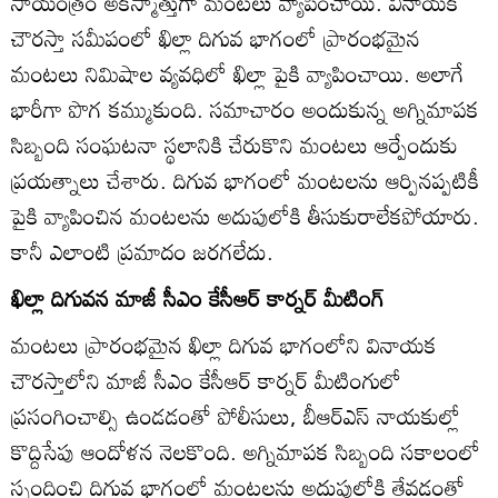
సాయంత్రం అకస్మాత్తుగా మంటలు వ్యాపించాయి. వినాయక
చౌరస్తా సమీపంలో ఖిల్లా దిగువ భాగంలో ప్రారంభమైన
మంటలు నిమిషాల వ్యవధిలో ఖిల్లా పైకి వ్యాపించాయి. అలాగే
భారీగా పొగ కమ్ముకుంది. సమాచారం అందుకున్న అగ్నిమాపక
సిబ్బంది సంఘటనా స్థలానికి చేరుకొని మంటలు ఆర్పేందుకు
ప్రయత్నాలు చేశారు. దిగువ భాగంలో మంటలను ఆర్పినప్పటికీ
పైకి వ్యాపించిన మంటలను అదుపులోకి తీసుకురాలేకపోయారు.
కానీ ఎలాంటి ప్రమాదం జరగలేదు.
ఖిల్లా దిగువన మాజీ సీఎం కేసీఆర్‌ కార్నర్‌ మీటింగ్‌
మంటలు ప్రారంభమైన ఖిల్లా దిగువ భాగంలోని వినాయక
చౌరస్తాలోని మాజీ సీఎం కేసీఆర్‌ కార్నర్‌ మీటింగులో
ప్రసంగించాల్సి ఉండడంతో పోలీసులు, బీఆర్‌ఎస్‌ నాయకుల్లో
కొద్దిసేపు ఆందోళన నెలకొంది. అగ్నిమాపక సిబ్బంది సకాలంలో
స్పందించి దిగువ భాగంలో మంటలను అదుపులోకి తేవడంతో