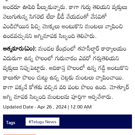
అందరూ ఊపిరి పీల్చుకున్నారు. కాగా గుర్తు తెలియని వ్యక్తులు
వెలుగుతున్న సిగరెట్‌ లేదా బీడీ వేయడంతో వేసవితో
ఎండిపోయిన పిచ్చి మొక్కలు అంటుకొని మంటలు వ్యాపించి
ఉండవచ్చునని అగ్నిమాపక సిబ్బంది తెలిపారు.
ఆత్మకూరు(ఎం):
మండల కేంద్రంలో తహసీల్ధార్‌ కార్యాలయం
ఎదురుగా ఉన్న పొలంలో గురువారం ఎవరో గర్తుతెలియని
వ్యక్తులు నిప్పుపెట్టారు. అదికాస్త పొలంలో ఉన్న గడ్డి అంటుకొని
కాలుతూ పొలం చుట్టు ఉన్న చెట్లకు మంటలు వ్యాపించాయి.
కాగా పక్కనే కోతకు వచ్చిన వరి పంట పొలం ఉంది. మోత్కూర్‌
అగ్ని మాపక సిబ్బంది మంటలను పూర్తిగా ఆర్పివేశారు.
Updated Date - Apr 26 , 2024 | 12:00 AM
#Telugu News
Tags