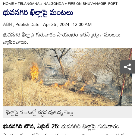
HOME
»
TELANGANA
»
NALGONDA
»
FIRE ON BHUVANAGIRI FORT
భువనగిరి ఖిల్లాపై మంటలు
ABN
, Publish Date - Apr 26 , 2024 | 12:00 AM
భువనగిరి ఖిల్లాపై గురువారం సాయంత్రం అకస్మాత్తుగా మంటలు
వ్యాపించాయి.
ఖిల్లాపై మంటల్లో దగ్ధమవుతున్న చెట్లు
భువనగిరి టౌన, ఏప్రిల్‌ 25:
భువనగిరి ఖిల్లాపై గురువారం