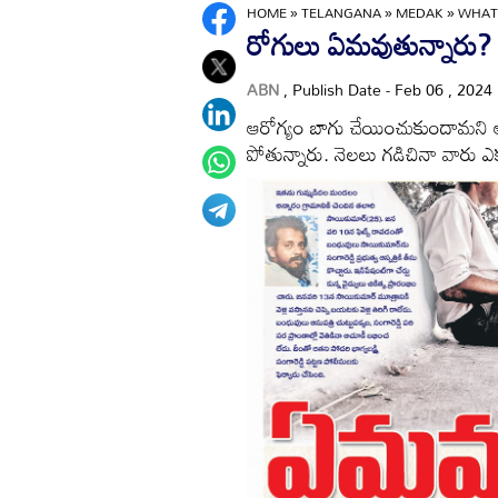
HOME
»
TELANGANA
»
MEDAK
»
WHAT 
రోగులు ఏమవుతున్నారు?
ABN
, Publish Date - Feb 06 , 2024
ఆరోగ్యం బాగు చేయించుకుందామని ఆస
పోతున్నారు. నెలలు గడిచినా వారు ఎక్క