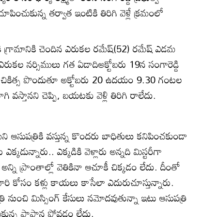
చూపించుకున్న తర్వాత ఇంటికి తిరిగి వెళ్లే క్రమంలో
 గ్రామానికి చెందిన ఎరుకల రమేష్‌(52) రమేష్‌ ఎడమ
రుకల నర్సిములు గత ఏడాదిఅక్టోబరు 19న సంగారెడ్డి
ాడు. చికిత్స పొందుతూ అక్టోబరు 20 ఉదయం 9.30 గంటల
ి వస్తానని చెప్పి, బయటకు వెళ్లి తిరిగి రాలేదు.
 ఆసుపత్రికి వస్తున్న కొందరు బాధితులు కనిపించకుండా
క్కడున్నారు.. ఎక్కడికి వెళ్లారు అన్నది మిస్టరీగా
్ని ప్రాంతాల్లో వెతికినా ఆచూకీ చిక్కడం లేదు. దీంతో
వారి కోసం కళ్లు కాయలు కాసేలా ఎదురుచూస్తున్నారు.
 నుంచి మిస్సింగ్‌ కేసులు నమోదవుతున్నా ఇటు ఆసుపత్రి
చుకున్న పాపాన పోవడం లేదు.