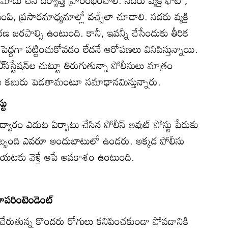
మోదు చేసి దర్యాప్తు ప్రారంభించాలి. సదరు వ్యక్తి ఫొటో,
 పంపి, ప్రసారమాధ్యమాల్లో వచ్చేలా చూడాలి. సదరు వ్యక్తి
చారణ జరపాల్సి ఉంటుంది. కానీ, ఇవన్నీ చేసేందుకు తీరిక
 పెద్దగా పట్టించుకోవడం లేదనే ఆరోపణలు వినిపిస్తున్నాయి.
‌సస్టేషన్‌ల చుట్టూ తిరుగుతున్నా పోలీసులు మాత్రం
 మేమే కబురు పెడతామంటూ సమాధానమిస్తున్నారు.
్టు
 ద్వారం ఎదుట ఏర్పాటు చేసిన పోలీస్‌ అవుట్‌ పోస్టు పేరుకు
సిబ్బంది ఎవరూ అందుబాటులో ఉండరు. అక్కడ పోలీసు
ు బయటకు వెళ్తే ఆపే అవకాశం ఉంటుంది.
 సూపరింటెండెంట్‌
త్తం చేరుతున్న కొందరు రోగులు కనిపించకుండా పోవడానికి