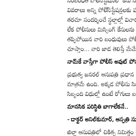
సంబంధిత పోలీ్‌సస్టేషన్‌లో కేసు న
వివరాలు అన్ని పోలీ్‌సస్టేషన్లలకు
తరచూ సందర్శించే స్థల్లాల్లో వి
లేక పోలీసులు మిస్సింగ్‌ కేసులను
తప్పిపోయిన వారి బంధువులు పోలీ్
చూస్తాం... వారి జాడ తెలిస్తే
నామ్‌కే వాస్తేగా పోలీస్‌ అవుట్‌ పోస
ప్రభుత్వ జనరల్‌ ఆసుపత్రి ప్రధాన
మాత్రమే ఉంది. అక్కడ పోలీసు 
సిబ్బంది విధుల్లో ఉంటే రోగుల
మానసిక పరిస్థితి బాగాలేకనే..
- డాక్టర్‌ అనిల్‌కుమార్‌, ఆస్పత్రి
జిల్లా ఆసుపత్రిలో చికిత్స నిమి