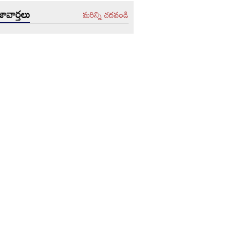
ావార్తలు
మరిన్ని చదవండి