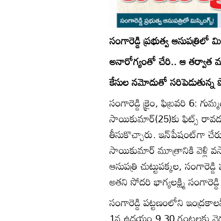
సంగారెడ్డి ప్రభుత్వ ఆసుపత్రిలో మిస్
అనారోగ్యంతో చేరి.. ఆ తర్వా
కేసుల నమోదుతో సరిపెడుతున్న 
సంగారెడ్డి క్రైం, ఫిబ్రవరి 6: 
సాయికుమార్‌(25)కు ఫిట్స్‌ రావడ
తీసుకొచ్చారు. ఇన్‌పేషంట్‌గా చేర
సాయికుమార్‌ మూత్రానికి వెళ్లి వస
ఆసుపత్రి చుట్టుపక్కల, సంగారెడ్డ
అతని సోదరి భాగ్యలక్ష్మి సంగారెడ్
సంగారెడ్డి పట్టణంలోని ఇంద్రక
1న ఉదయం 9.30 గంటలకు వైద్యం కో