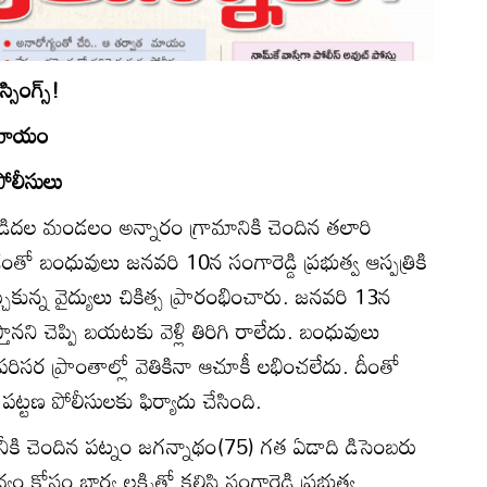
సింగ్స్‌!
త మాయం
పోలీసులు
గుమ్మడిదల మండలం అన్నారం గ్రామానికి చెందిన తలారి
ంతో బంధువులు జనవరి 10న సంగారెడ్డి ప్రభుత్వ ఆస్పత్రికి
్చుకున్న వైద్యులు చికిత్స ప్రారంభించారు. జనవరి 13న
్తానని చెప్పి బయటకు వెళ్లి తిరిగి రాలేదు. బంధువులు
ి పరిసర ప్రాంతాల్లో వెతికినా ఆచూకీ లభించలేదు. దీంతో
డి పట్టణ పోలీసులకు ఫిర్యాదు చేసింది.
ాలనీకి చెందిన పట్నం జగన్నాథం(75) గత ఏడాది డిసెంబరు
సం భార్య లక్ష్మితో కలిసి సంగారెడ్డి ప్రభుత్వ