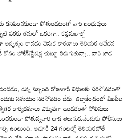
ిన వారు కనిపించకుండా పోతుండటంతో వారి బంధువులు
న్నటి వరకు తమలో ఒకరిగా.. కష్టసుఖాల్లో
గా అదృశ్యం కావడం వెనుక కారణాలు తెలియక ఆవేదన
ోసం పోలీ్‌సస్టేషన్ల చుట్టూ తిరుగుతున్నా.. వారి జాడ
 ఉండడం, ఉన్న సిబ్బంది రోజువారీ విధులకు సరిపోవడంతో
నేందుకు సమయం సరిపోవడం లేదు. జిల్లాకేంద్రంలో వీఐపీల
ుత్వేతర కార్యక్రమాలు ఎక్కువగా ఉండడంతో పోలీసులు
ిపించకుండా పోతున్నవారి జాడ తెలుసుకునేందుకు పోలీసులు
యాల్సి ఉంటుంది. ఆచూకీ 24 గంటల్లో తెలియకపోతే