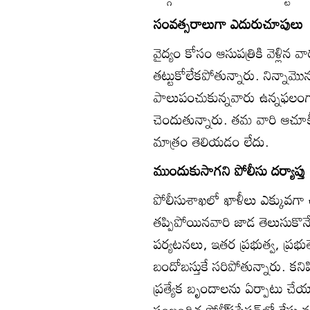
సంవత్సరాలుగా ఎదురుచూపులు
వైద్యం కోసం ఆసుపత్రికి వెళ్ల
తట్టుకోలేకపోతున్నారు. నిన్నామొ
పాలుపంచుకున్నవారు ఉన్నఫలం
చెందుతున్నారు. తమ వారి ఆచూకీ క
మాత్రం తెలియడం లేదు.
ముందుకుసాగని పోలీసు దర్యాప్తు
పోలీసుశాఖలో ఖాళీలు ఎక్కువగా
తప్పిపోయినవారి జాడ తెలుసుకొ
పర్యటనలు, ఇతర ప్రభుత్వ, ప్రభ
బందోబస్తుకే సరిపోతున్నారు. కన
ప్రత్యేక బృందాలను ఏర్పాటు చే