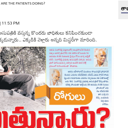
ARE THE PATIENTS DOING?
తాజ
 | 11:53 PM
ుపత్రికి వస్తున్న కొందరు బాధితులు కనిపించకుండా
డున్నారు.. ఎక్కడికి వెళ్లారు అన్నది మిస్టరీగా మారింది.