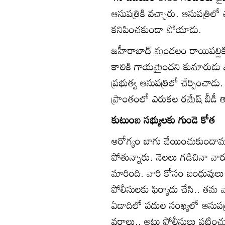
ఆసుపత్రికి వచ్చారు. ఆసుపత్రిలో 
కనిపించకుండా పోయాడు.
జహీరాబాద్‌ మండలం రాయిపల్లికి
కాలికి గాయమైందని కుమారుడు ఎ
ప్రభుత్వ ఆసుపత్రిలో చేర్పించ
ప్రాంతంలో ఎరుకల రమేష్‌ బీడీ తాగ
కుటుంబ సభ్యులకు గుండె కోత
ఆరోగ్యం బాగు చేయించుకుందామని
పోతున్నారు. నెలలు గడిచినా వారు ఎ
మారింది. వారి కోసం బంధువులు అన
పోలీసులకు ఫిర్యాదు చేసి.. తమ 
ఏడాదిలో పదుల సంఖ్యలో ఆసుపత్రి
వర్గాలు.. అటు పోలీసులు పట్టిం