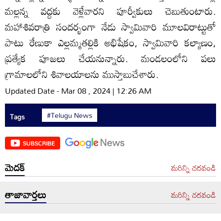
మల్లన్న వద్దకు వెళ్లేవారని పూర్వీకులు చెబుతుంటారు.
మహాశివరాత్రి సందర్భంగా నేడు స్వామివారి మూలవిరాట్టుతో
పాటు రేణుకా ఎల్లమ్మతల్లికి అభిషేకం, స్వామివారి కల్యాణం,
ప్రత్యేక పూజలు చేయనున్నారు. మండలంలోని పలు
గ్రామాలలోని శివాలయాలను ముస్తాబుచేశారు.
Updated Date - Mar 08 , 2024 | 12:26 AM
#Telugu News
Tags
SUBSCRIBE
మెదక్
మరిన్ని చదవండి
తాజావార్తలు
మరిన్ని చదవండి