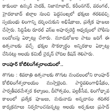
కాకుండా ఉమ్మడి మెదక్‌, నిజామాబాద్‌, కరీంనగర్‌, వరంగల్‌,
హైదరాబాద్‌ జిల్లాల నుంచి పెద్దసంఖ్యలో భక్తులు తరలివచ్చి
స్వయంభు లింగాన్ని దర్శించుకుని అభిషేకాలు, ప్రత్యేక పూజలు
చేస్తారు. సిద్దిపేట రూరల్‌ ఎస్‌ఐ అపూర్వరెడ్డి ఆధ్వర్యంలో పోలీసు
బందోబస్తు ఏర్పాట్లు చేశారు. మూడురోజుల పాటు జరిగే ఈ
ఉత్సవాలకు వచ్చే భక్తుల సౌకర్యార్థం అన్నిరకాల ఏర్పాట్లు
చేసినట్లు ఆలయ కమిటీ చైర్మన్‌ పోదిల కిషన్‌ తెలిపారు.
రాంపూర్‌ కోటిలింగేశ్వరాలయంలో..
తొగుట : శివరాత్రి ఉత్సవాలకు తొగుట మండలంలోని రాంపూర్‌
కోటిలింగేశ్వరాలయం ముస్తాబైంది. పార్థివలింగాభిషేకం,
పార్వతీపరమేశ్వర కల్యాణం, దీపోత్సవం, పల్లకీసేవ, లింగోధ్బావ
కాలంలో ప్రత్యేక పూజలు, మరునాడు అన్నదానం తదితర
కార్యక్రమాలు నిర్వహించనున్నట్లు ఆలయ అర్చకులు ప్రసాద్‌