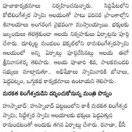
పూజాకార్యక్రమాలు నిర్వహించనున్నారు. సిద్దిపేటలోని
కోటిలింగేశ్వర స్వామి ఆలయంతో పాటు పరిసర ప్రాంతాల్లోని
శివాలయాలు అంగరంగ వైభవంగా ముస్తాబయ్యాయి. భక్తులకు
ఇబ్బందులు తలెత్తకుండా ఆలయ నిర్వహకులు ఏర్పాట్లను పూర్తి
చేశారు. దూల్మిట్ట మండలం బెక్కల్‌లోని రామలింగేశ్వరస్వామి
ఆలయంలో అన్ని ఏర్పాట్లు పూర్తిచేసినట్లు ఆలయ ఈవో
శ్రీనివాసశర్మ తెలిపారు. ఆలయ పూజారి శివ, పాలకమండలి
సభ్యులు మాట్లాడుతూ.. అభిషేకాలు స్వామివారికి బోనాలు,
పెద్దపట్నం, ఒగ్గుకథ కార్యక్రమాలు ఉంటాయని తెలిపారు.
మరకత లింగేశ్వరుడిని దర్శించుకోనున్న మంత్రి పొన్నం
హుస్నాబాద్‌: హుస్నాబాద్‌ పట్టణంలోని కాశీ మరకత లింగేశ్వర
స్వామి, సిద్దేశ్వర స్వామి ఆలయాలకు భక్తులు పెద్దఎత్తున
రానుండటంతో అందుకు తగిన ఏర్పాట్లు చేశారు. రవాణా, బీసీ