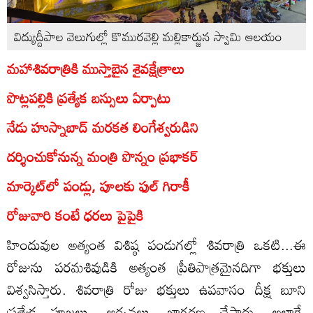
విద్యుద్దీపాల వెలుగుల్లో కొమురవెల్లి మల్లికార్జున స్వామి ఆలయం
మహాశివరాత్రికి ముస్తాబైన శైవక్షేత్రాలు
పొట్లపల్లికి ప్రత్యేక బస్సులు ఏర్పాటు
నేడు హుస్నాబాద్‌ మరకత లింగేశ్వరుడిని
దర్శించుకోనున్న మంత్రి పొన్నం ప్రభాకర్‌
మార్కెట్‌లో పండ్లు, పూలకు ఫుల్‌ గిరాకీ
రోజువారి కంటే ధరలు పైపైకి
హిందువుల అత్యంత విశిష్ఠ పండుగల్లో శివరాత్రి ఒకటి...ఈ
రోజును పరమశివుడికి అత్యంత ప్రీతిపాత్రమైనదిగా భక్తులు
విశ్వసిస్తారు. శివరాత్రి రోజు భక్తులు ఉపవాసం దీక్ష బూని
ప్రత్యేక పూజలు, అర్చనలు, జాగరణ చేస్తారు. అలాగే,