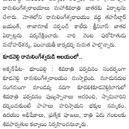
రామలింగేశ్వరాలయాలు మహాశివరాత్రి జాతరకు ఏర్పాట్లను
చేశారు. మోతెలోని రామలింగేశ్వరాలయం వద్ద తహసీల్దార్‌
జయంత్‌, తాజామాజీ సర్పంచ్‌ కాలేరు శ్రీనివాస్‌ జాతర
ఏర్పాట్లను పర్యవేక్షించారు. వారి వెంట పురోహితుడు
మనోహర్‌శర్మ, పంచాయతీ కార్యదర్శి మమత పాల్గొన్నారు.
కూడవెల్లి రామలింగేశ్వరుడి ఆలయంలో..
అక్బర్‌పేట- భూంపల్లి : శివరాత్రి పర్వదినం సందర్భంగా
కూడవెల్లి రామలింగేశ్వరాలయం ముస్తాబైంది. మూడునదుల
సంగమంగా మాండవ్య నదిగా కూడలి(కూడవెల్లి)వాగులో
శివరాత్రి పర్వదినం పుణ్యస్నానాలు ఆచరించి, స్వామివారిని
దర్శించుకుంటే పాపాలు హరిస్తాయని భక్తుల నమ్మకం.
ఉదయం అభిషేకాలు, ప్రత్యేక పూజలు, రాత్రి ఏడు గంటలకు
శివపార్వతుల కల్యాణం నిర్వహించనున్నారు.