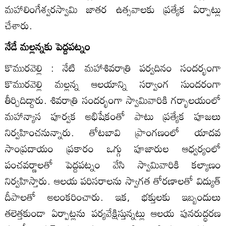
మహాలింగేశ్వరస్వామి జాతర ఉత్సవాలకు ప్రత్యేక ఏర్పాట్లు
చేశారు.
నేడే మల్లన్నకు పెద్దపట్నం
కొమురవెల్లి : నేటి మహాశివరాత్రి పర్వదినం సందర్భంగా
కొమురవెల్లి మల్లన్న ఆలయాన్ని సర్వాంగ సుందరంగా
తీర్చిదిద్దారు. శివరాత్రి సందర్భంగా స్వామివారికి గర్భాలయంలో
మహాన్యాస పూర్వక అభిషేకంతో పాటు ప్రత్యేక పూజలు
నిర్వహించనున్నారు. తోటబావి ప్రాంగణంలో యాదవ
సాంప్రదాయం ప్రకారం ఒగ్గు పూజారుల ఆధ్వర్యంలో
పంచవర్ణాలతో పెద్దపట్నం వేసి స్వామివారికి కల్యాణం
నిర్వహిస్తారు. ఆలయ పరిసరాలను స్వాగత తోరణాలతో విద్యుత్‌
దీపాలతో అలంకరించారు. ఇక, భక్తులకు ఇబ్బందులు
తలెత్తకుండా ఏర్పాట్లను పర్యవేక్షిస్తున్నట్లు ఆలయ పునరుద్ధరణ