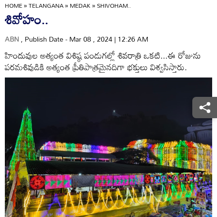
HOME
»
TELANGANA
»
MEDAK
»
SHIVOHAM..
శివోహం..
ABN
, Publish Date - Mar 08 , 2024 | 12:26 AM
హిందువుల అత్యంత విశిష్ఠ పండుగల్లో శివరాత్రి ఒకటి...ఈ రోజును
పరమశివుడికి అత్యంత ప్రీతిపాత్రమైనదిగా భక్తులు విశ్వసిస్తారు.