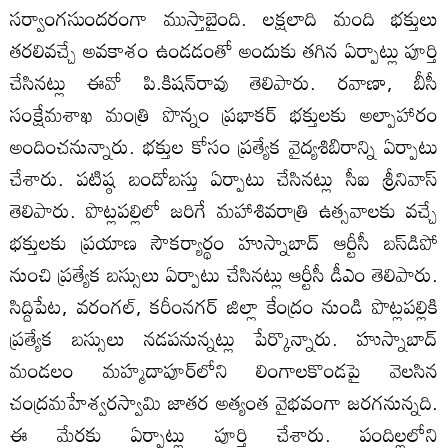
సర్వాంగసుందరంగా ముస్తాబైంది. లక్షలాది మంది భక్తులు
తరలివచ్చే అవకాశం ఉండడంతో అందుకు తగిన ఏర్పాట్లు పూర్తి
చేసినట్లు ఈవో పి.కిషన్‌రావు తెలిపారు. రవాణా, బీసీ
సంక్షేమశాఖ మంత్రి పొన్నం ప్రభాకర్‌ భక్తులకు అల్పాహారం
అందించనున్నారు. భక్తుల కోసం ప్రత్యేక వైద్యశిబిరాన్ని ఏర్పాటు
చేశారు. పటిష్ఠ బందోబస్తు ఏర్పాటు చేసినట్లు సీఐ శ్రీనివాస్‌
తెలిపారు. పొట్లపల్లిలో జరిగే మహాశివరాత్రి ఉత్సవాలకు వచ్చే
భక్తులకు ప్రయాణ సౌకర్యార్థం హుస్నాబాద్‌ ఆర్టీసీ బస్‌డిపో
నుంచి ప్రత్యేక బస్సులు ఏర్పాటు చేసినట్లు ఆర్టీసీ డీఎం తెలిపారు.
సిద్దిపేట, వరంగల్‌, కరీంనగర్‌ జిల్లా కేంద్రం నుండి పొట్లపల్లికి
ప్రత్యేక బస్సులు నడపనున్నట్లు పేర్కొన్నారు. హుస్నాబాద్‌
మండలం మహ్మదాపూర్‌లోని లింగాలకొండపై వెలసిన
చంద్రమహేశ్వరస్వామి జాతర అత్యంత వైభవంగా జరగనున్నది.
ఈ మేరకు ఏర్పాట్లు పూర్తి చేశారు. పందిల్లలోని