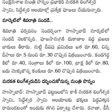
సంక్షేమశాఖ మంత్రి పొన్నం ప్రభాకర్‌ మరకత లింగేశ్వర
స్వామి, సిద్దేశ్వర ఆలయాల్లో ప్రత్యేక పూజలు చేయనున్నారు.
మార్కెట్‌లో శివరాత్రి సందడి..
శివరాత్రి పర్వదినం సందర్భంగా హుస్నాబాద్‌ మార్కెట్‌లో
సందడి నెలకొన్నది. పూజసామగ్రికి దుకాణాల వద్ద ప్రజలు
బారులు తీరారు. మట్టి దీపపు ప్రమిదలు జత రూ.60, చిన్న
దీపాలు రూ.5 నుంచి రూ.30 చొప్పున విక్రయించారు. కందగడ్డ
కిలో రూ.40, సంత్రాలు కిలో రూ.100, ద్రాక్ష కిలో రూ.80,
ఐదు మొక్కజొన్న కంకులు రూ.60 చొప్పున విక్రయించారు.
మరకత లింగేశ్వరుడిని దర్శించుకోనున్న మంత్రి పొన్నం
హుస్నాబాద్‌: హుస్నాబాద్‌ పట్టణంలోని కాశీ మరకత లింగేశ్వర
స్వామి, సిద్దేశ్వర స్వామి ఆలయాలకు భక్తులు పెద్దఎత్తున
రానుండటంతో అందుకు తగిన ఏర్పాట్లు చేశారు. రవాణా, బీసీ