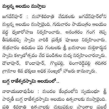
మల్లన్న ఆలయం ముస్తాబు
జగదేవ్‌పూర్‌ : మహాశివరాత్రి వేడుకలకు జగదేవ్‌పూర్‌లోని
మల్లన్న ఆలయం ముస్తాబైంది. గురువారం సాయంత్రం ఆలయం
వద్ద ధ్వజారోహణ నిర్వహించారు. అనంతరం గంగ తెప్ప
తీసుకువచ్చి స్వామి వారికి ప్రత్యేక పూజలు నిర్వహించారు.
శుక్రవారం ఉదయం పది గంటలకు శ్రీ బ్రమరాంబ మల్లికార్జున
స్వామి కళ్యాణోత్సవం వేద పండితుల మద్య నిర్వహించారన్నారు.
దౌలాపూర్‌, కొండాపూర్‌, గొల్లపల్లి, లింగారెడ్డిపల్లి తదితర
గ్రామాల శివ భక్తులు అధిక సంఖ్యలో హాజరు కానున్నారు.
బుగ్గ రాజేశ్వరస్వామి ఆలయంలో..
నారాయణరావుపేట : మండల కేంద్రంలోని స్వయంభూ శ్రీ
పార్వతీ బుగ్గ రాజేశ్వరస్వామి ఆలయం ఉత్సవాలకు ముస్తాబైంది.
ప్రతి శివరాత్రి ఉత్సవాలకు చుట్టుపక్కల ప్రాంతాల ప్రజలే