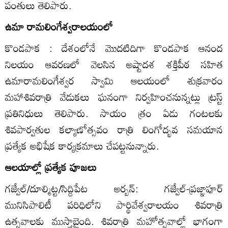
పంతులు తెలిపారు.
ఉమా రామలింగేశ్వరాలయంలో
కొండపాక : దేశంలోనే మొదటిదిగా కొండపాక ఆనంద
నిలయం ఆవరణలో వెలసిన అష్టాదశ శక్తిపీఠ సహిత
ఉమారామలింగేశ్వర స్వామి ఆలయంలో శుక్రవారం
మహాశివరాత్రి వేడుకలు ఘనంగా నిర్వహించనున్నట్లు ట్రస్ట్‌
ప్రతినిధులు తెలిపారు. సాయం త్రం ఏడు గంటలకు
శివపార్వతుల కల్యాణోత్సవం రాత్రి లింగోద్భవ సమయాన
ప్రత్యేక అభిషేక కార్యక్రమాలు చేపట్టనున్నారు.
ఆలయాల్లో ప్రత్యేక పూజలు
గజ్వేల్‌/దూల్మిట్ట/సిద్దిపేట అర్బన్‌: గజ్వేల్‌-ప్రజ్ఞాపూర్‌
మునిసిపాలిటీ పరిధిలోని పార్థివేశ్వరాలయం శివరాత్రి
ఉత్సవాలకు ముస్తాబైంది. శివరాత్రి మహోత్సవాల్లో భాగంగా