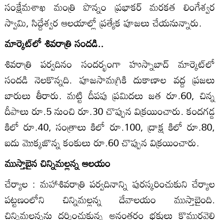
సంక్షేమశాఖ మంత్రి పొన్నం ప్రభాకర్‌ మరకత లింగేశ్వర
స్వామి, సిద్దేశ్వర ఆలయాల్లో ప్రత్యేక పూజలు చేయనున్నారు.
మార్కెట్‌లో శివరాత్రి సందడి..
శివరాత్రి పర్వదినం సందర్భంగా హుస్నాబాద్‌ మార్కెట్‌లో
సందడి నెలకొన్నది. పూజసామగ్రికి దుకాణాల వద్ద ప్రజలు
బారులు తీరారు. మట్టి దీపపు ప్రమిదలు జత రూ.60, చిన్న
దీపాలు రూ.5 నుంచి రూ.30 చొప్పున విక్రయించారు. కందగడ్డ
కిలో రూ.40, సంత్రాలు కిలో రూ.100, ద్రాక్ష కిలో రూ.80,
ఐదు మొక్కజొన్న కంకులు రూ.60 చొప్పున విక్రయించారు.
ముస్తాబైన చిన్నిమల్లన్న ఆలయం
చేర్యాల : మహాశివరాత్రి పర్వదినాన్ని పురస్కరించుకుని చేర్యాల
పట్టణంలోని చిన్నిమల్లన్న దేవాలయం ముస్తాబైంది.
చిన్నిమల్లన్నను దర్శించుకున్న అనంతరం భక్తులు కొమురవెల్లి