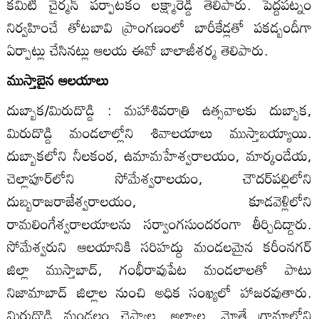
కమిటీ చైర్మన్‌ పర్పాటకం లక్ష్మారెడ్డి తెలిపారు. పెద్దపట్నం
నిర్వహించే తోటబావి ప్రాంగణంలో బారీకేడ్లతో పకడ్బందీగా
ఏర్పాట్లు చేసినట్లు ఆలయ ఈవో బాలాజీశర్మ తెలిపారు.
ముస్తాబైన ఆలయాలు
దుబ్బాక/మిరుదొడ్డి : మహాశివరాత్రి ఉత్సవాలకు దుబ్బాక,
మిరుదొడ్డి మండలాల్లోని శివాలయాలు ముస్తాబయ్యాయి.
దుబ్బాకలోని నీలకంఠ, ఉమామహేశ్వరాలయం, మార్కండేయ,
చెల్లాపూర్‌లోని సోమేశ్వరాలయం, చౌదర్‌పల్లిలోని
దుబ్బరాజరాజేశ్వరాలయం, కూడవెళ్లిలోని
రామలింగేశ్వరాలయాలను సర్వాంగసుందరంగా తీర్చిదిద్దారు.
సోమేశ్వరుని ఆలయానికి సరిహద్దు మండలమైన కరీంనగర్‌
జిల్లా ముస్తాబాద్‌, గంభీరావుపేట మండలాలతో పాటు
నిజామాబాద్‌ జిల్లాల నుంచి అధిక సంఖ్యలో హాజరవుతారు.
మిరుదొడ్డి మండలం చెప్యాల, అల్వాల, మోతే గ్రామాల్లోని