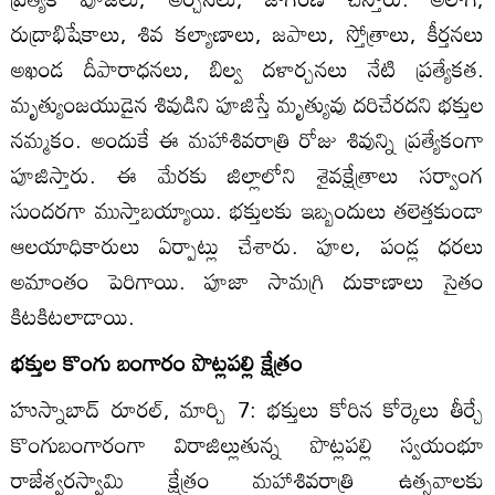
రుద్రాభిషేకాలు, శివ కల్యాణాలు, జపాలు, స్తోత్రాలు, కీర్తనలు
అఖండ దీపారాధనలు, బిల్వ దళార్చనలు నేటి ప్రత్యేకత.
మృత్యుంజయుడైన శివుడిని పూజిస్తే మృత్యువు దరిచేరదని భక్తుల
నమ్మకం. అందుకే ఈ మహాశివరాత్రి రోజు శివున్ని ప్రత్యేకంగా
పూజిస్తారు. ఈ మేరకు జిల్లాలోని శైవక్షేత్రాలు సర్వాంగ
సుందరగా ముస్తాబయ్యాయి. భక్తులకు ఇబ్బందులు తలెత్తకుండా
ఆలయాధికారులు ఏర్పాట్లు చేశారు. పూల, పండ్ల ధరలు
అమాంతం పెరిగాయి. పూజా సామగ్రి దుకాణాలు సైతం
కిటకిటలాడాయి.
భక్తుల కొంగు బంగారం పొట్లపల్లి క్షేత్రం
హుస్నాబాద్‌ రూరల్‌, మార్చి 7: భక్తులు కోరిన కోర్కెలు తీర్చే
కొంగుబంగారంగా విరాజిల్లుతున్న పొట్లపల్లి స్వయంభూ
రాజేశ్వరస్వామి క్షేత్రం మహాశివరాత్రి ఉత్సవాలకు