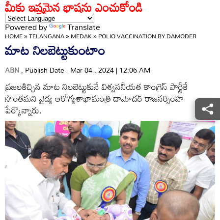
మీకు ఇష్టమైన భాషను ఎంచుకోండి
Powered by
Translate
HOME
»
TELANGANA
»
MEDAK
»
POLIO VACCINATION BY DAMODER
మాట నిలబెట్టుకుంటాం
ABN
, Publish Date - Mar 04 , 2024 | 12:06 AM
ప్రజలకిచ్చిన మాట నిలబెట్టుకునే విశ్వసనీయత కాంగ్రెస్‌ పార్టీకే
సొంతమని వైద్య ఆరోగ్యశాఖామంత్రి దామోదర్‌ రాజనర్సింహ
పేర్కొన్నారు.