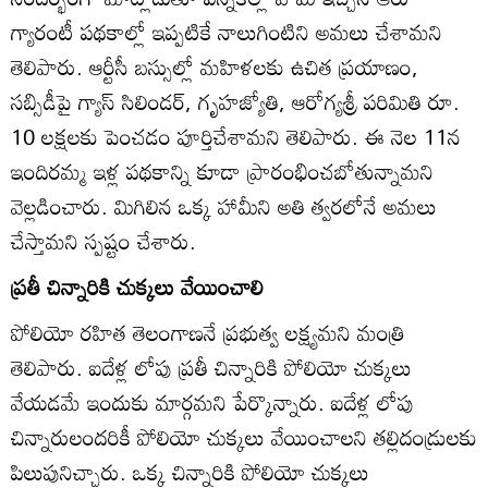
గ్యారంటీ పథకాల్లో ఇప్పటికే నాలుగింటిని అమలు చేశామని
తెలిపారు. ఆర్టీసీ బస్సుల్లో మహిళలకు ఉచిత ప్రయాణం,
సబ్సిడీపై గ్యాస్‌ సిలిండర్‌, గృహజ్యోతి, ఆరోగ్యశ్రీ పరిమితి రూ.
10 లక్షలకు పెంచడం పూర్తిచేశామని తెలిపారు. ఈ నెల 11న
ఇందిరమ్మ ఇళ్ల పథకాన్ని కూడా ప్రారంభించబోతున్నామని
వెల్లడించారు. మిగిలిన ఒక్క హామీని అతి త్వరలోనే అమలు
చేస్తామని స్పష్టం చేశారు.
ప్రతీ చిన్నారికి చుక్కలు వేయించాలి
పోలియో రహిత తెలంగాణనే ప్రభుత్వ లక్ష్యమని మంత్రి
తెలిపారు. ఐదేళ్ల లోపు ప్రతీ చిన్నారికి పోలియో చుక్కలు
వేయడమే ఇందుకు మార్గమని పేర్కొన్నారు. ఐదేళ్ల లోపు
చిన్నారులందరికీ పోలియో చుక్కలు వేయించాలని తల్లిదండ్రులకు
పిలుపునిచ్చారు. ఒక్క చిన్నారికి పోలియో చుక్కలు