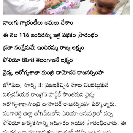
నాలుగు గ్యారంటీలు అమలు చేశాం
ఈ నెల 11న ఇందిరమ్మ ఇళ్ల పథకం ప్రారంభం
ప్రజా సంక్షేమమే ఇందిరమ్మ రాజ్య లక్ష్యం
పోలియో రహిత తెలంగాణనే లక్ష్యం
వైద్య, ఆరోగ్యశాఖా మంత్రి దామోదర్‌ రాజనర్సింహ
జోగిపేట, మార్చి 3: ప్రజలకిచ్చిన మాట నిలబెట్టుకునే
విశ్వసనీయత కాంగ్రెస్‌ పార్టీకే సొంతమని వైద్య
ఆరోగ్యశాఖామంత్రి దామోదర్‌ రాజనర్సింహ పేర్కొన్నారు.
సంగారెడ్డి జిల్లా జోగిపేటలోని ఏరియా ఆసుపత్రిలో పల్స్‌
పోలియో కార్యక్రమాన్ని ఆదివారం ఆయన ప్రారంభించారు. ఈ
సందర్భంగా మాట్లాడుతూ ఎన్నికల్లో హామీ ఇచ్చిన ఆరు