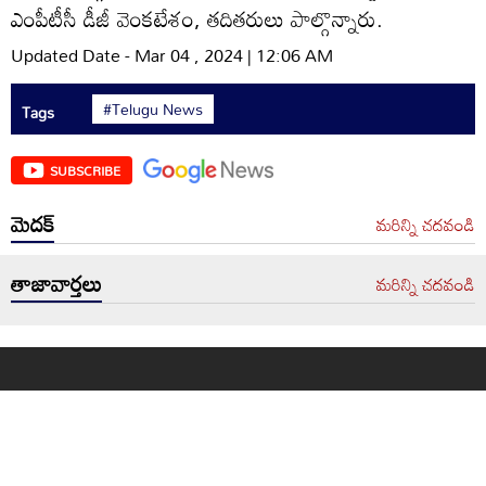
ఎంపీటీసీ డీజీ వెంకటేశం, తదితరులు పాల్గొన్నారు.
Updated Date - Mar 04 , 2024 | 12:06 AM
#Telugu News
Tags
SUBSCRIBE
మెదక్
మరిన్ని చదవండి
తాజావార్తలు
మరిన్ని చదవండి