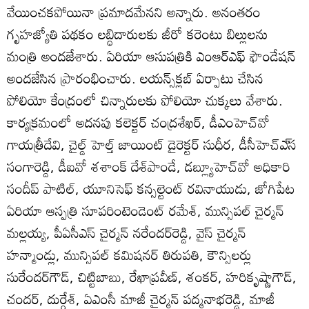
వేయించకపోయినా ప్రమాదమేనని అన్నారు. అనంతరం
గృహజ్యోతి పథకం లబ్ధిదారులకు జీరో కరెంటు బిల్లులను
మంత్రి అందజేశారు. ఏరియా ఆసుపత్రికి ఎంఆర్‌ఎఫ్‌ ఫౌండేషన్‌
అందజేసిన ప్రారంభించారు. లయన్స్‌క్లబ్‌ ఏర్పాటు చేసిన
పోలియో కేంద్రంలో చిన్నారులకు పోలియో చుక్కలు వేశారు.
కార్యక్రమంలో అదనపు కలెక్టర్‌ చంద్రశేఖర్‌, డీఎంహెచ్‌వో
గాయత్రీదేవి, చైల్డ్‌ హెల్త్‌ జాయింట్‌ డైరెక్టర్‌ సుధీర, డీసీహెచ్‌ఎ్‌స
సంగారెడ్డి, డీఐవో శశాంక్‌ దేశ్‌పాండే, డబ్ల్యూహెచ్‌వో అధికారి
సందీప్‌ పాటిల్‌, యూనిసెఫ్‌ కన్సల్టెంట్‌ రవినాయుడు, జోగిపేట
ఏరియా ఆస్పత్రి సూపరింటెండెంట్‌ రమేశ్‌, మున్సిపల్‌ చైర్మన్‌
మల్లయ్య, పీఏసీఎస్‌ చైర్మన్‌ నరేందర్‌రెడ్డి, వైస్‌ చైర్మన్‌
హన్మాండ్లు, మున్సిపల్‌ కమిషనర్‌ తిరుపతి, కౌన్సిలర్లు
సురేందర్‌గౌడ్‌, చిట్టిబాబు, రేఖాప్రవీణ్‌, శంకర్‌, హరికృష్ణాగౌడ్‌,
చందర్‌, దుర్గేశ్‌, ఏఎంసీ మాజీ చైర్మన్‌ పద్మనాభరెడ్డి, మాజీ