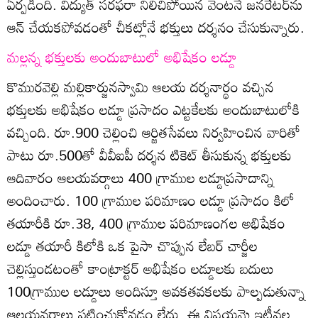
ఏర్పడింది. విద్యుత్‌ సరఫరా నిలిచిపోయిన వెంటనే జనరేటర్‌ను
ఆన్‌ చేయకపోవడంతో చీకట్లోనే భక్తులు దర్శనం చేసుకున్నారు.
మల్లన్న భక్తులకు అందుబాటులో అభిషేకం లడ్డూ
కొమురవెల్లి మల్లికార్జునస్వామి ఆలయ దర్శనార్థం వచ్చిన
భక్తులకు అభిషేకం లడ్డూ ప్రసాదం ఎట్టకేలకు అందుబాటులోకి
వచ్చింది. రూ.900 చెల్లించి ఆర్జితసేవలు నిర్వహించిన వారితో
పాటు రూ.500తో వీవీఐపీ దర్శన టికెట్‌ తీసుకున్న భక్తులకు
ఆదివారం ఆలయవర్గాలు 400 గ్రాముల లడ్డూప్రసాదాన్ని
అందించారు. 100 గ్రాముల పరిమాణం లడ్డూ ప్రసాదం కిలో
తయారీకి రూ.38, 400 గ్రాముల పరిమాణంగల అభిషేకం
లడ్డూ తయారీ కిలోకి ఒక పైసా చొప్పున లేబర్‌ చార్జీల
చెల్లిస్తుండటంతో కాంట్రాక్టర్‌ అభిషేకం లడ్డూలకు బదులు
100గ్రాముల లడ్డూలు అందిస్తూ అవకతవకలకు పాల్పడుతున్నా
ఆలయవర్గాలు పట్టించుకోవడం లేదు. ఈ విషయమై ఇటీవల