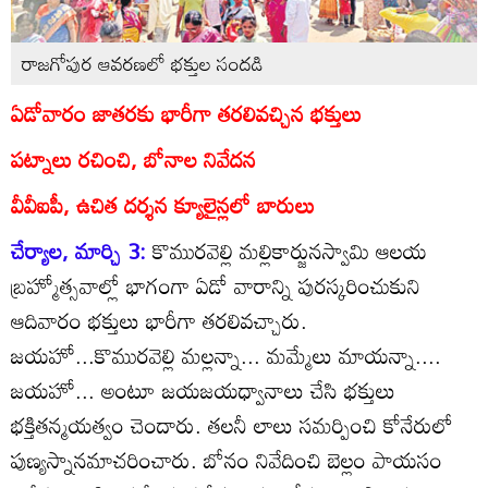
రాజగోపుర ఆవరణలో భక్తుల సందడి
ఏడోవారం జాతరకు భారీగా తరలివచ్చిన భక్తులు
పట్నాలు రచించి, బోనాల నివేదన
వీవీఐపీ, ఉచిత దర్శన క్యూలైన్లలో బారులు
చేర్యాల, మార్చి 3:
కొమురవెల్లి మల్లికార్జునస్వామి ఆలయ
బ్రహ్మోత్సవాల్లో భాగంగా ఏడో వారాన్ని పురస్కరించుకుని
ఆదివారం భక్తులు భారీగా తరలివచ్చారు.
జయహో...కొమురవెల్లి మల్లన్నా... మమ్మేలు మాయన్నా....
జయహో... అంటూ జయజయధ్వానాలు చేసి భక్తులు
భక్తితన్మయత్వం చెందారు. తలనీ లాలు సమర్పించి కోనేరులో
పుణ్యస్నానమాచరించారు. బోనం నివేదించి బెల్లం పాయసం