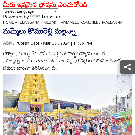
మీకు ఇష్టమైన భాషను ఎంచుకోండి
Powered by
Translate
HOME
»
TELANGANA
»
MEDAK
»
MAMMELU KOMURELLI MALLANNA
మమ్మేలు కొమురెల్లి మల్లన్నా
ABN
, Publish Date - Mar 03 , 2024 | 11:35 PM
చేర్యాల, మార్చి 3: కొమురవెల్లి మల్లికార్జునస్వామి ఆలయ
బ్రహ్మోత్సవాల్లో భాగంగా ఏడో వారాన్ని పురస్కరించుకుని ఆదివారం
భక్తులు భారీగా తరలివచ్చారు.