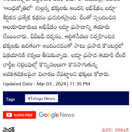
‘ఆంధ్రజ్యోతిలో’ మల్లన్న భక్తులకు అందని లభిషేకం లడ్డూ’
శీర్షికన ప్రత్యేక కథనం ప్రచురితమైంది. దీంతో స్పందించిన
ఆలయాధికారులు అభిషేకం లడ్డూ ప్రసాదాన్ని తయారు
చేయించారు. వీవీఐపీ దర్శనం, ఆర్జితసేవలు నిర్వహించిన
భక్తులకు ఉచితంగా అందించడంతో పాటు ప్రసాద కౌంటర్లలో
విక్రయానికి చర్యలు తీసుకున్నారు. లడ్డూ ప్రసాద తయారీ లేబర్‌
చార్జీల చెల్లింపుల్లో కొన్నినెలలుగా కొనసాగుతున్న
అవకతవకలపైనా విచారణ చేపట్టాలని భక్తులు కోరారు.
Updated Date - Mar 03 , 2024 | 11:35 PM
#Telugu News
Tags
SUBSCRIBE
మెదక్
మరిన్ని చదవండి