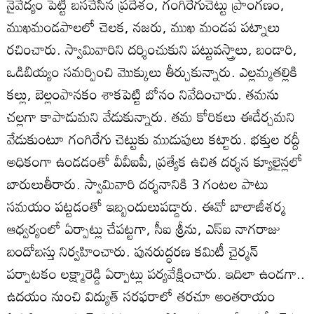
నైవేద్యం పెట్టి బసచేసిన ప్రదేశం, గంగిరేగుచెట్టు ప్రాంగణం,
ముఖమండపాలలో చెలక, నజరు, ముఖ మండప పట్నాలు
రచించారు. స్వామివారిని దర్శించుకుని పట్టువస్త్రాలు, బండారి,
ఒడిబియ్యం సమర్పించి మొక్కులు తీర్చుకున్నారు. ఎల్లమ్మతల్లికి
కల్లు, బెల్లంపానకం శాకపెట్టి బోనం నివేదించారు. తమను
చల్లగా కాపాడుమని వేడుకున్నారు. తమ కోరికలు ఈడేర్చమని
వేడుకుంటూ గంగిరేగు చెట్టుకు ముడుపులు కట్టారు. భక్తుల రద్దీ
అధికంగా ఉండడంతో వీవీఐపీ, ప్రత్యేక ఉచిత దర్శన క్యూలైన్లలో
బారులుతీరారు. స్వామివారి దర్శనానికి 3 గంటల పాటు
సమయం పట్టడంతో ఇబ్బందులుపడ్డారు. ఈవో బాలాజీశర్మ
ఆధ్వర్యంలో ఏర్పాట్లు చేపట్టగా, సీఐ శ్రీను, ఎస్‌ఐ నాగరాజు
బందోబస్తు నిర్వహించారు. పునరుద్ధరణ కమిటీ చైర్మన్‌
పర్పాటకం లక్ష్మారెడ్డి ఏర్పాట్లు పర్యవేక్షించారు. ఇదిలా ఉండగా..
ఉదయం నుంచి విద్యుత్‌ సరఫరాలో తరచూ అంతరాయం