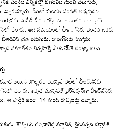
థానిక సంస్థల ఎన్నికల్లో బీఆర్‌ఎస్‌ నుంచి నలుగురు,
లు ఎన్నికయ్యారు. దీంతో మండల పరిషత్‌ అధ్యక్షుడిని
గ్రె్‌సకు ఎంపీపీ పీఠం దక్కింది. అనంతరం కాంగ్రెస్‌
్‌ఎ్‌సలో చేరారు. అదే సమయంలో బీఆర్‌్‌సకు చెందిన ఒకరు
ం బీఆర్‌ఎస్‌ వైపు ఐదుగురు, కాంగ్రె్‌సకు ముగ్గురు
్వాస సమావేశం నిర్వహిస్తే బీఆర్‌ఎ్‌సకే సంఖ్యా బలం
్లు
కవాడ అయిన బొల్లారం మున్సిపాలిటీలో బీఆర్‌ఎ్‌సకు
ె్‌సలో చేరారు. ఇక్కడ మున్సిపల్‌ చైర్‌పర్సన్‌గా బీఆర్‌ఎ్‌సకు
ారు. ఆ పార్టీకి ఇంకా 14 మంది కౌన్సిలర్లు ఉన్నారు.
ు, కౌన్సిలర్‌ చంద్రారెడ్డి వర్గానికి, చైర్‌పర్సన్‌ వర్గానికి