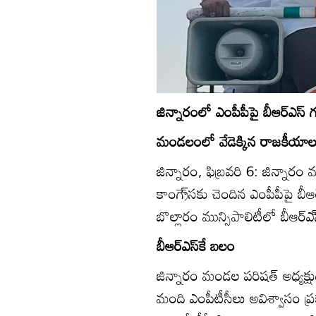
జిన్నారంలో ఎంపీపీపై బీఆర్‌ఎస్‌ గ
మండలంలో వేడెక్కిన రాజకీయాల
జిన్నారం, ఫిబ్రవరి 6: జిన్నా
కాంగ్రె్‌సకు చెందిన ఎంపీపీపై బీఆ
బొల్లారం మున్సిపాలిటీలో బీఆర్‌ఎ
బీఆర్‌ఎస్‌కే బలం
జిన్నారం మండల పరిషత్‌ అధ్యక్షుడు 
మంది ఎంపీటీసీలు అవిశ్వాసం ప్