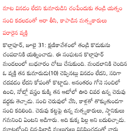
మాట వినడం లేదని కుమారుడిని చంపేందుకు తండ్రి యత్నం
సంచి కదలడంతో ఆరా తీసి, కాపాడిన మత్స్యకారులు
పరారైన వ్యక్తి
కొల్లాపూర్‌, జూలై 31: క్షణికావేశంలో తండ్రి కొడుకును
చంపడానికి యత్నించాడు. ఈ సంఘటన కొల్లాపూర్‌
మండలంలో బుధవారం చోటు చేసుకుంది. మండలానికి చెందిన
ఓ వ్యక్తి తన కుమారుడు(10) చెప్పినట్లు వినడం లేదని, సరిగా
చదవడం లేదని కోపంతో కొట్టాడు. అనంతరం గోనె సంచిలో
ఉంచి, నోట్లో వస్త్రం కుక్కి తన ఆటోలో ఊరి చివర ఉన్న చెరువు
వద్దకు తెచ్చాడు. సంచి చెరువులో వేసి, కాళ్లతో తొక్కుతుండగా
సంచి కదిలింది. చెరువు కట్టపై ఉన్న మత్స్యకారులు, స్థానికులు
గమనించి ఏంటని అడిగారు. అది కుక్క పిల్ల అని బదులిచ్చాడు.
మూటలోంచి చిన్నపిల్లాడి ములుగులు వినిపించడంతో వారు