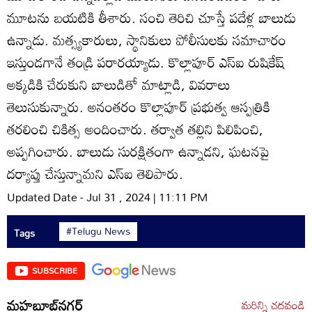
మూటను బయటికి తీశారు. సంచి తెరిచి చూస్తే పదేళ్ల బాలుడు
ఉన్నాడు. మత్స్యకారులు, స్థానికులు పోలీసులకు సమాచారం
ఇస్తుండగానే తండ్రి పరారయ్యాడు. కొల్లాపూర్‌ ఎస్‌ఐ రుషికేష్‌
అక్కడికి చేరుకుని బాలుడితో మాట్లాడి, వివరాలు
తెలుసుకున్నారు. అనంతరం కొల్లాపూర్‌ ప్రభుత్వ ఆస్పత్రికి
తరలించి చికిత్స అందించారు. తర్వాత తల్లిని పిలిపించి,
అప్పగించారు. బాలుడు సురక్షితంగా ఉన్నాడని, ఘటనపై
దర్యాప్తు చేస్తున్నామని ఎస్‌ఐ తెలిపారు.
Updated Date - Jul 31 , 2024 | 11:11 PM
#Telugu News
Tags
SUBSCRIBE
మహబూబ్‌నగర్
మరిన్ని చదవండి