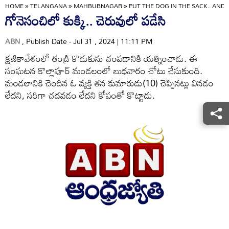
HOME
»
TELANGANA
»
MAHBUBNAGAR
»
PUT THE DOG IN THE SACK.. AND
గోనెసంచిలో కుక్కి.. చెరువులో పడేసి
ABN
, Publish Date - Jul 31 , 2024 | 11:11 PM
క్షణికావేశంలో తండ్రి కొడుకును చంపడానికి యత్నించాడు. ఈ
సంఘటన కొల్లాపూర్‌ మండలంలో బుధవారం చోటు చేసుకుంది.
మండలానికి చెందిన ఓ వ్యక్తి తన కుమారుడు(10) చెప్పినట్లు వినడం
లేదని, సరిగా చదవడం లేదని కోపంతో కొట్టాడు.