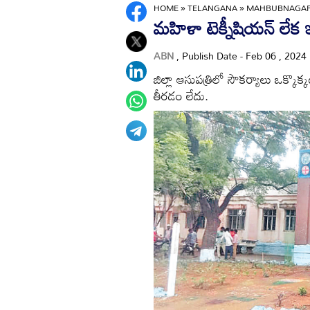
HOME
»
TELANGANA
»
MAHBUBNAGA
మహిళా టెక్నీషియన్‌ లేక ఇ
ABN
, Publish Date - Feb 06 , 2024
జిల్లా ఆసుపత్రిలో సౌకర్యాలు ఒక్కొక
తీరడం లేదు.