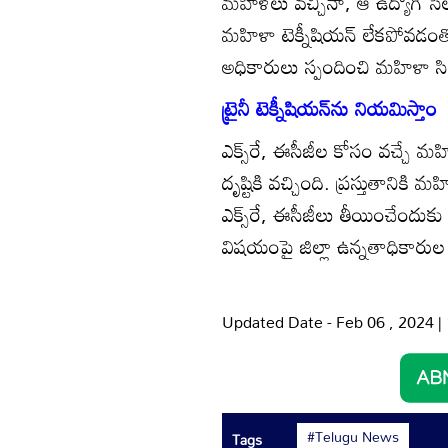
మహిళలు వచ్చినా, ఆ ఉద్యోగి సెలవ
మహిళా టెక్నీషియన్‌ లేకపోవడం
అధికారులు స్పందించి మహిళా సి
ట్రైనీ టెక్నీషియన్‌ను నియమిస్తాం
ఎక్స్‌రే, ఈసీజీల కోసం వచ్చ
దృష్టికి వచ్చింది. ప్రస్తుతాన
ఎక్స్‌రే, ఈసీజీలు తీయించేందుకు
విషయంపై జిల్లా ఉన్నతాధికారుల దృష
Updated Date - Feb 06 , 2024 
#Telugu News
Tags