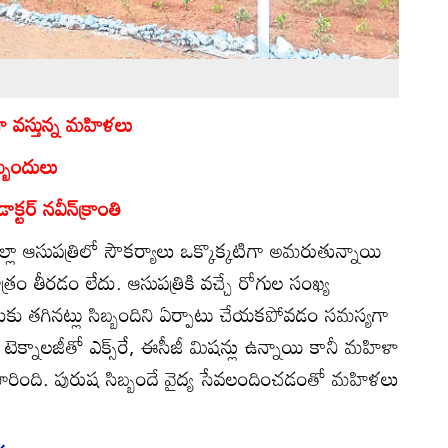
గా వస్తున్న మహిళలు
్బందులు
్టర్‌ నవీన్‌క్రాంతి
ల్లా ఆసుపత్రిలో సౌకర్యాలు ఒక్కొక్కటిగా అమరుతున్నాయి
ాత్రం తీరడం లేదు. ఆసుపత్రికి వచ్చే రోగుల సంఖ్య
ుకు తగినట్లు సిబ్బందిని ఏర్పాటు చేయకపోవడం సమస్యగా
ెక్నాలజీతో ఎక్స్‌రే, ఈసీజీ మిషన్లు ఉన్నాయి కానీ మహిళా
ారింది. పురుష సిబ్బందే వైద్య సేవలందించడంతో మహిళలు