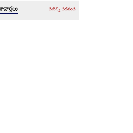
ావార్తలు
మరిన్ని చదవండి