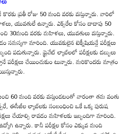
ళలు
ీజీ కొరకు ప్రతీ రోజు 50 మంది వరకు వస్తున్నారు. వారిలో
లు, యువతులే ఉన్నారు. ఎక్స్‌రేల కోసం దాదాపు 50
నుంచి 30మంది వరకు మహిళలు, యువతులు వస్తున్నారు.
ం సమస్యగా మారింది. యువకులైన టెక్నీషియన్లే పరీక్షలు
బంది పడుతున్నారు. ప్రైవేట్‌ ల్యాబ్‌లలో పరీక్షలకు డబ్బులు
్తూనే పరీక్షలు చేయించుకుం టున్నారు. మరికొందరు మాత్రం
రయిస్తున్నారు.
 నుంచి 60 మంది వరకు వస్తుండటంతో వారంతా తమ వంతు
్స్‌రే, ఈసీజీల ల్యాబ్‌లకు సంబంధించి ఒకే ఒక్క పురుష
పరీక్షలు చేయాల్సి రావడం మహిళలకు ఇబ్బందిగా మారింది.
్యోగి ఉన్నారు. కానీ పరీక్షల కోసం ఎక్కువ మంది