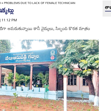
R
»
PROBLEMS DUE TO LACK OF FEMALE TECHNICIAN
తాజ
క్కట్లు
 | 11:12 PM
్కటిగా అమరుతున్నాయి కానీ వైద్యులు, సిబ్బంది కొరత మాత్రం