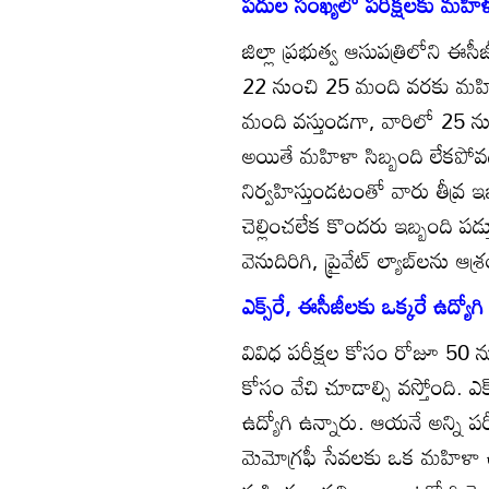
పదుల సంఖ్యలో పరీక్షలకు మహి
జిల్లా ప్రభుత్వ ఆసుపత్రిలోని ఈస
22 నుంచి 25 మంది వరకు మహిళ
మంది వస్తుండగా, వారిలో 25 
అయితే మహిళా సిబ్బంది లేకపోవడ
నిర్వహిస్తుండటంతో వారు తీవ్ర ఇబ్
చెల్లించలేక కొందరు ఇబ్బంది పడ
వెనుదిరిగి, ప్రైవేట్‌ ల్యాబ్‌లను ఆశ్
ఎక్స్‌రే, ఈసీజీలకు ఒక్కరే ఉద్యోగి
వివిధ పరీక్షల కోసం రోజూ 50
కోసం వేచి చూడాల్సి వస్తోంది. ఎక
ఉద్యోగి ఉన్నారు. ఆయనే అన్ని 
మెమోగ్రఫీ సేవలకు ఒక మహిళా ఉద