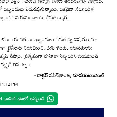
ుపై వెళ్లినా, పురుష ఉద్యోగే సేవలు అందించాల్సి వస్తోంది.
తో ఇబ్బందులు ఎదురవుతున్నాయి. ఇకనైనా సంబంధిత
బ్బందిని నియమించాలని కోరుతున్నారు.
ే మహిళలు, యువతులు ఇబ్బందులు పడుతున్న విషయం మా
ికి మహిళా ట్రైనీలను నియమించి, మహిళలకు, యువతులకు
 కృషి చేస్తాం. ప్రత్యేకంగా మహిళా సిబ్బందిని నియమించే
్టికి తీసుకెళ్తాం.
- డాక్టర్‌ నవీన్‌క్రాంతి, సూపరింటెండెంట్‌
| 11:12 PM