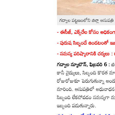
గద్వాల పట్టణంలోని జిల్లా ఆసుపత్రి
- ఈసీజీ, ఎక్స్‌రేల కోసం అధికం
- పురుష సిబ్బందే ఉండటంతో ఇబ
- సమస్య పరిష్కారానికి చర్యలు : డాక
గద్వాల న్యూటౌన్‌, ఫిబ్రవరి 6 :
జి
కానీ వైద్యులు, సిబ్బంది కొరత మ
రోజురోజుకూ పెరుగుతున్నా అంద
మారింది. ఆసుపత్రిలో అధునాధన ట
సిబ్బంది లేకపోవడం సమస్యగా మ
ఇబ్బంది పడుతున్నారు.