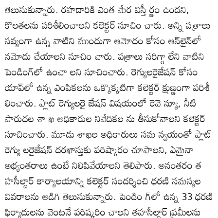
తెలుసుకున్నారు. రహదారికి ఎంత మేర విస్తీ ర్ణం ఉందని,
కొలతలను పరిశీలించాలని కలెక్టర్‌ సూచిం చారు. అన్ని పత్రాలు
సవ్యంగా ఉన్న వాటిని ముందుగా ఆమోదం కోసం ఆన్‌లైన్‌లో
నమోదు చేయాలని సూచిం చారు. పత్రాలు సరిగ్గా లేని వాటిని
పెండింగ్‌లో ఉంచా లని సూచించారు. రెగ్యులరైజేషన్‌ కోసం
యాప్‌లో ఉన్న ఎంపికలను ఒక్కొక్కటిగా కలెక్టర్‌ క్షుణ్ణంగా పరిశీ
లించారు. ప్లాట్‌ రెగ్యులరై జేషన్‌ విషయంలో రెవె న్యూ, నీటి
పారుదల శా ఖ అధికారుల నివేదికల ను తీసుకోవాలని కలెక్టర్‌
సూచించారు. మూడు శాఖల అధికారులు సమ న్వయంతో ప్లాట్‌
రెగ్యు లరైజేషన్‌ దరఖాస్తుకు పరిష్కారం చూపాలని, ఏమైనా
అభ్యంతరాలు ఉంటే నిలిపివేయాలని తెలిపారు. అనంతరం త
హసీల్దార్‌ కార్యాలయాన్ని కలెక్టర్‌ సందర్శించి ధరణి సమస్యల
వివరాలను అడిగి తెలుసుకున్నారు. పెండిం గ్‌లో ఉన్న 33 ధరణి
ఫిర్యాదులను వెంటనే పరిష్కరిం చాలని తహసీల్దార్‌ ప్రమీలను