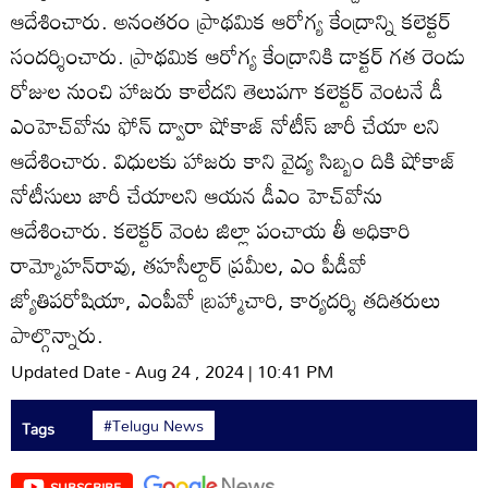
ఆదేశించారు. అనంతరం ప్రాథమిక ఆరోగ్య కేంద్రాన్ని కలెక్టర్‌
సందర్శించారు. ప్రాథమిక ఆరోగ్య కేంద్రానికి డాక్టర్‌ గత రెండు
రోజుల నుంచి హాజరు కాలేదని తెలుపగా కలెక్టర్‌ వెంటనే డీ
ఎంహెచ్‌వోను ఫోన్‌ ద్వారా షోకాజ్‌ నోటీస్‌ జారీ చేయా లని
ఆదేశించారు. విధులకు హాజరు కాని వైద్య సిబ్బం దికి షోకాజ్‌
నోటీసులు జారీ చేయాలని ఆయన డీఎం హెచ్‌వోను
ఆదేశించారు. కలెక్టర్‌ వెంట జిల్లా పంచాయ తీ అధికారి
రామ్మోహన్‌రావు, తహసీల్దార్‌ ప్రమీల, ఎం పీడీవో
జ్యోతిపరోషియా, ఎంపీవో బ్రహ్మాచారి, కార్యదర్శి తదితరులు
పాల్గొన్నారు.
Updated Date - Aug 24 , 2024 | 10:41 PM
#Telugu News
Tags
SUBSCRIBE