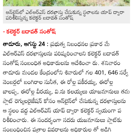
ఆన్‌లైన్‌లో ఎల్‌ఆర్‌ఎస్‌ దరఖాస్తు చేసుకున్న స్థలాలను యాప్‌ ద్వారా
పరిశీలిస్తున్న కలెక్టర్‌ బదావత్‌ సంతోష్‌
- కలెక్టర్‌ బదావత్‌ సంతోష్‌
తాడూరు, ఆగస్టు 24 :
ప్రభుత్వ నిబంధనల ప్రకార మే
ఎల్‌ఆర్‌ఎస్‌ దరఖాస్తులను పరిష్కరించాలని కలెక్టర్‌ బదావత్‌
సంతోష్‌ సంబంధిత అధికారులను ఆదేశించా రు. శనివారం
తాడూరు మండల కేంద్రంలోని శివారులో గల 401, 646 సర్వే
నెంబర్లలో బంగిరాల సునీత, ఈ రోల్ల పకీరయ్య, ఈరోల్ల
బాలప్ప, ఈరోల్ల వీరయ్య, వి.ను కలయ్యలు యాజమానులు తమ
ప్లాట్‌ రెగ్యులరైజేషన్‌ కోసం ఆన్‌లైన్‌లో చేసుకున్న దరఖాస్తులను
ఆ స్థలం వద్ద ఎల్‌ఆర్‌ఎస్‌ యాప్‌ ద్వారా కలెక్టర్‌ స్వయంగా ప
రిశీలించారు. ఈ సందర్భంగా సదరు యజమానులు ప్లాట్‌కు
సంబంధించిన పత్రాల వివరాలను అధికారుల తో అడిగి