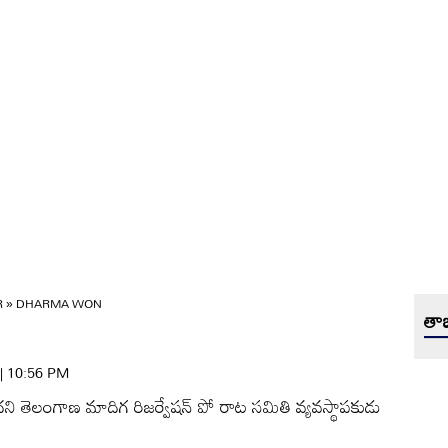
R
»
DHARMA WON
తాజ
 | 10:56 PM
ిచిందని తెలంగాణ మాదిగ రిజర్వేషన్‌ పో రాట సమితి వ్యవస్థాపకుడు