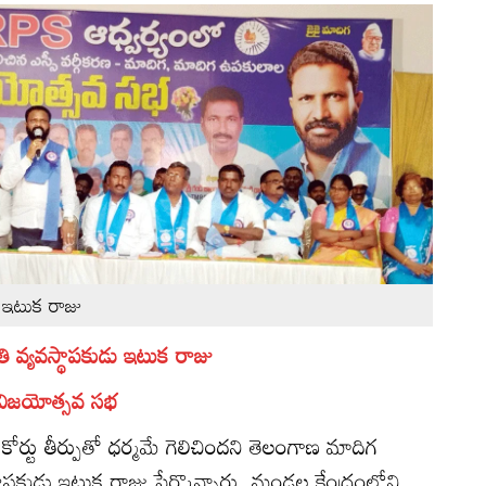
 ఇటుక రాజు
తి వ్యవస్థాపకుడు ఇటుక రాజు
 విజయోత్సవ సభ
ం కోర్టు తీర్పుతో ధర్మమే గెలిచిందని తెలంగాణ మాదిగ
్థాపకుడు ఇటుక రాజు పేర్కొన్నారు. మండల కేంద్రంలోని