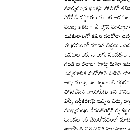
సూర్యచంద్ర ఫంక్షన్‌ హాల్‌లో శని
ఏబీసీడీ వర్గీకరణ మాదిగ ఉప
ముఖ్య అతిథిగా పాల్గొని మాట్లాడ
ఉపకులాలతో కలిసి దండోరా ఉద
ఈ క్రమంలో మాదిగ బిడ్డలు ఎంద
ఉపకులాలకు నాలుగు సంవత్సరాల్
గండి బాల్‌రాజు మాట్లాడుతూ ఇ
ఉద్యమానికి మరోసారి ఊపిరి పోశా
ఉద్య మాన్ని నిలబెట్టడానికి వర్గ
ఎగరవేసిన నాయకుడు అని కొనియా
ఎస్సీ వర్గీకరణపై ఇచ్చిన తీర్పు రా
ముఖ్యమంత్రి రేవంత్‌రెడ్డికి క
మండలానికి చేరుకోవడంతో మాదిగ
అంబేడ్కర్‌ విగ్రహానికి పూలమాల వేస