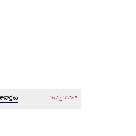
ావార్తలు
మరిన్ని చదవండి