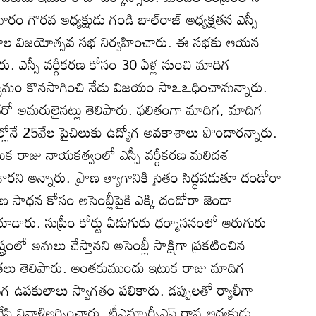
వారం గౌరవ అధ్యక్షుడు గండి బాల్‌రాజ్‌ అధ్యక్షతన ఎస్సీ
కులాల విజయోత్సవ సభ నిర్వహించారు. ఈ సభకు ఆయన
ారు. ఎస్సీ వర్గీకరణ కోసం 30 ఏళ్ల నుంచి మాదిగ
్యమం కొనసాగించి నేడు విజయం సాఽఽధించామన్నారు.
రో అమరులైనట్లు తెలిపారు. ఫలితంగా మాదిగ, మాదిగ
లోనే 25వేల పైచిలుకు ఉద్యోగ అవకాశాలు పొందారన్నారు.
టుక రాజు నాయకత్వంలో ఎస్పీ వర్గీకరణ మలిదశ
రని అన్నారు. ప్రాణ త్యాగానికి సైతం సిద్ధపడుతూ దండోరా
ీకరణ సాధన కోసం అసెంబ్లీపైకి ఎక్కి దండోరా జెండా
డారు. సుప్రీం కోర్టు ఏడుగురు ధర్మాసనంలో ఆరుగురు
ష్ట్రంలో అమలు చేస్తానని అసెంబ్లీ సాక్షిగా ప్రకటించిన
ృతజ్ఞతలు తెలిపారు. అంతకుముందు ఇటుక రాజు మాదిగ
 ఉపకులాలు స్వాగతం పలికారు. డప్పులతో ర్యాలీగా
ి నివాళిఅర్పించారు. టీఎమ్మార్పీఎస్‌ రాష్ట్ర అధ్యక్షుడు