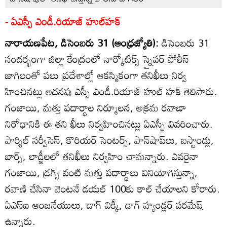
- ఏఎస్పీ ఎండీ.రియాజ్‌ హుల్‌హక్‌
నారాయణపేట, డిసెంబరు 31 (ఆంధ్రజ్యోతి):
డిసెంబరు 31
సందర్భంగా జిల్లా కేంద్రంలో నార్కోటిక్స్‌ స్నైపర్‌ పోలీస్‌
జాగిలంతో పలు ప్రదేశాల్లో ఆకస్మికంగా తనిఖీలు నిర్వ
హించినట్లు అదనపు ఎస్పీ ఎండీ.రియాజ్‌ హుల్‌ హక్‌ తెలిపారు.
గంజాయి, మత్తు పదార్థాల నిర్మూలన, అక్రమ రవాణా
నిరోధానికి ఈ తని ఖీలు నిర్వహించినట్లు ఏఎస్పీ వివరించారు.
పార్శిల్‌ సర్వీసెస్‌, కొరియర్‌ సెంటర్స్‌, పాన్‌షాప్‌లు, బస్టాండ్లు,
బార్స్‌, లాడ్జీలలో తనిఖీలు నిర్వహిం చామన్నారు. ఎవరైనా
గంజాయి, డ్రగ్స్‌ వంటి మత్తు పదార్థాలు వినియోగిస్తున్నా,
రవాణి చేసినా వెంటనే డయల్‌ 100కు కాల్‌ చేయాలని కోరారు.
ఏఎస్‌ఐ ఆంజనేయులు, డాగ్‌ విక్కీ, డాగ్‌ హ్యండ్లర్‌ పరమేష్‌
ఉన్నారు.