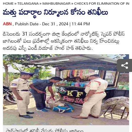
HOME
»
TELANGANA
»
MAHBUBNAGAR
»
CHECKS FOR ELIMINATION OF IN
మత్తు పదార్థాల నిర్మూలన కోసం తనిఖీలు
ABN
, Publish Date - Dec 31 , 2024 | 11:44 PM
డిసెంబరు 31 సందర్భంగా జిల్లా కేంద్రంలో నార్కోటిక్స్‌ స్నైపర్‌ పోలీస్‌
జాగిలంతో పలు ప్రదేశాల్లో ఆకస్మికంగా తనిఖీలు నిర్వ హించినట్లు
అదనపు ఎస్పీ ఎండీ.రియాజ్‌ హుల్‌ హక్‌ తెలిపారు.
పాన్‌షాపులో తనిఖీ చేస్తున్న పోలీసు జాగిలం