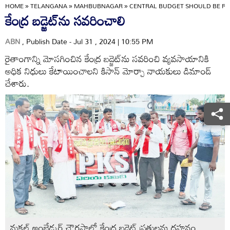
HOME
»
TELANGANA
»
MAHBUBNAGAR
»
CENTRAL BUDGET SHOULD BE RE
కేంద్ర బడ్జెట్‌ను సవరించాలి
ABN
, Publish Date - Jul 31 , 2024 | 10:55 PM
రైతాంగాన్ని మోసగించిన కేంద్ర బడ్జెట్‌ను సవరించి వ్యవసాయానికి
అధిక నిధులు కేటాయించాలని కిసాన్‌ మోర్చా నాయకులు డిమాండ్‌
చేశారు.
మక్తల్‌ అంబేడ్కర్‌ చౌరస్తాలో కేంద్ర బడ్జెట్‌ ప్రతులను దహనం