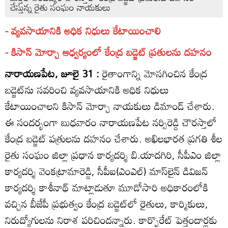
చేస్తున్న రైతు సంఘం నాయకులు
- వ్యవసాయానికి అధిక నిధులు కేటాయించాలి
- కిసాన్‌ మోర్చా ఆధ్వర్యంలో కేంద్ర బడ్జెట్‌ ప్రతులను దహనం
నారాయణపేట, జూలై 31 :
రైతాంగాన్ని మోసగించిన కేంద్ర
బడ్జెట్‌ను సవరించి వ్యవసాయానికి అధిక నిధులు
కేటాయించాలని కిసాన్‌ మోర్చా నాయకులు డిమాండ్‌ చేశారు.
ఈ సందర్భంగా బుధవారం నారాయణపేట నర్సిరెడ్డి చౌరస్తాలో
కేంద్ర బడ్జెట్‌ పత్రులను దహనం చేశారు. అఖిలభారత ప్రగతి శీల
రైతు సంఘం జిల్లా ప్రధాన కార్యదర్శి బి.యాదగిరి, సీపీఎం జిల్లా
కార్యదర్శి వెంకట్రామారెడ్డి, సీపీఐ(ఎంఎల్‌) మాస్‌లైన్‌ డివిజన్‌
కార్యదర్శి కాశీనాథ్‌ మాట్లాడుతూ మూడోసారి అధికారంలోకి
వచ్చిన బీజేపీ ప్రభుత్వం కేంద్ర బడ్జెట్‌లో రైతులు, కార్మికులు,
నిరుద్యోగులను నిరాశ పరిచిందన్నారు. కార్పొరేట్‌ పెత్తందార్లకు