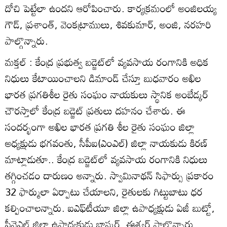
దోచి పెట్టేలా ఉందని ఆరోపించారు. కార్యక్రమంలో అంజిలయ్య
గౌడ్‌, ప్రశాంత్‌, వెంకట్రాములు, శివకుమార్‌, అంజి, నరహరి
పాల్గొన్నారు.
మక్తల్‌ : కేంద్ర ప్రభుత్వ బడ్జెట్‌లో వ్యవసాయ రంగానికి అధిక
నిధులు కేటాయించాలని డిమాండ్‌ చేస్తూ బుధవారం అఖిల
భారత ప్రగతిశీల రైతు సంఘం నాయకులు స్థానిక అంబేడ్కర్‌
చౌరస్తాలో కేంద్ర బడ్జెట్‌ ప్రతులు దహనం చేశారు. ఈ
సందర్భంగా అఖిల భారత ప్రగతి శీల రైతు సంఘం జిల్లా
అధ్యక్షుడు భగవంతు, సీపీఐ(ఎంఎల్‌) జిల్లా నాయకుడు కిరణ్‌
మాట్లాడుతూ.. కేంద్ర బడ్జెట్‌లో వ్యవసాయ రంగానికి నిధులు
తగ్గించడం దారుణం అన్నారు. స్వామినాథన్‌ సిఫార్సు ప్రకారం
32 ఫార్ములా ఏర్పాటు చేయాలని, రైతులకు గిట్టుబాటు ధర
కల్పించాలన్నారు. ఐఎఫ్‌టీయూ జిల్లా ఉపాధ్యక్షుడు ఏజీ బుట్టో,
పీవైఎల్‌ జిల్లా ఉపాధ్యక్షుడు భాస్కర్‌, ఈశ్వర్‌ పాల్గొన్నారు.