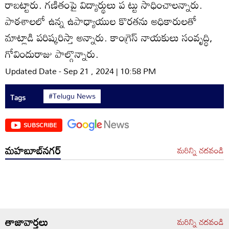
రాబట్టారు. గణితంపై విద్యార్థులు ప ట్టు సాధించాలన్నారు.
పాఠశాలలో ఉన్న ఉపాధ్యాయుల కొరతను అధికారులతో
మాట్లాడి పరిష్కరిస్తా అన్నారు. కాంగ్రెస్‌ నాయకులు సంవృద్ధి,
గోవిందురాజు పాల్గొన్నారు.
Updated Date - Sep 21 , 2024 | 10:58 PM
#Telugu News
Tags
SUBSCRIBE
మహబూబ్‌నగర్
మరిన్ని చదవండి
తాజావార్తలు
మరిన్ని చదవండి