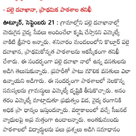
- పల్లె దవాఖానా, ప్రాథమిక పాఠశాల తనిఖీ
ఊట్కూర్‌, సెప్టెంబరు 21 :
గ్రామాల్లోని పల్లె దవాఖానాల్లో
మెరుగైన వైద్య సేవలు అందించేలా కృషి చేస్తానని ఎమ్మెల్యే
వాకిటి శ్రీహరి అన్నారు. శనివారం మండలంలోని కొల్లూర్‌ పల్లె
దవాఖాన, ప్రాథమికోన్నత పాఠశాలను ఆకస్మీకంగా తనిఖీ
చేశారు. ఈ సందర్భంగా పల్లె దవాఖా నాలో ఉన్న వసతులను
అడిగి తెలుసుకున్నారు. ప్రహరీతో పాటు మౌలిక వసతులు ఎలా
ఉన్నాయని అడిగారు. ఈ సందర్భంగా పాఠశాలలో నెలకొన్న
సమస్యలను గ్రామస్థులు ఎమ్మెల్యే దృష్టికి తీసుకొచ్చారు. అనం
తరం ఎమ్మెల్యే మాట్లాడుతూ ప్రభుత్వం విద, వైద్య రంగానికి
అధిక ప్రా ధాన్యం ఇస్తుందన్నారు. వర్షాకాలంలో వచ్చే సీజనల్‌
వ్యాధులపై అప్ర మత్తంగా ఉండాలన్నారు. అంతకుముందు
పాఠశాలలో విద్యార్థులను పలు ప్రశ్నలు అడిగి సమాధానం