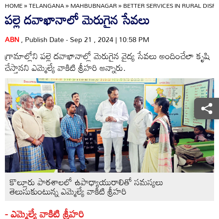
HOME
»
TELANGANA
»
MAHBUBNAGAR
»
BETTER SERVICES IN RURAL DISP
పల్లె దవాఖానాలో మెరుగైన సేవలు
ABN
, Publish Date - Sep 21 , 2024 | 10:58 PM
గ్రామాల్లోని పల్లె దవాఖానాల్లో మెరుగైన వైద్య సేవలు అందించేలా కృషి
చేస్తానని ఎమ్మెల్యే వాకిటి శ్రీహరి అన్నారు.
కొల్లూరు పాఠశాలలో ఉపాధ్యాయురాలితో సమస్యలు
తెలుసుకుంటున్న ఎమ్మెల్యే వాకిటి శ్రీహరి
- ఎమ్మెల్యే వాకిటి శ్రీహరి