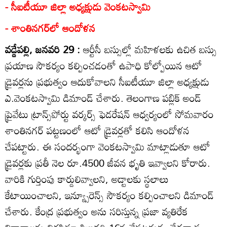
- సీఐటీయూ జిల్లా అధ్యక్షుడు వెంకటస్వామి
- శాంతినగర్‌లో ఆందోళన
వడ్డేపల్లి, జనవరి 29 :
ఆర్టీసీ బస్సుల్లో మహిళలకు ఉచిత బస్సు
ప్రయాణ సౌకర్యం కల్పించడంతో ఉపాధి కోల్పోయిన ఆటో
డ్రైవర్లను ప్రభుత్వం ఆదుకోవాలని సీఐటీయూ జిల్లా అధ్యక్షుడు
ఎ.వెంకటస్వామి డిమాండ్‌ చేశారు. తెలంగాణ పబ్లిక్‌ అండ్‌
ప్రైవేటు ట్రాన్స్‌పోర్టు వర్కర్స్‌ ఫెడరేషన్‌ ఆధ్వర్యంలో సోమవారం
శాంతినగర్‌ పట్టణంలో ఆటో డ్రైవర్లతో కలిసి ఆందోళన
చేపట్టారు. ఈ సందర్భంగా వెంకటస్వామి మాట్లాడుతూ ఆటో
డ్రైవర్లకు ప్రతీ నెల రూ.4500 జీవన భృతి ఇవ్వాలని కోరారు.
వారికి గుర్తింపు కార్డులివ్వాలని, అడ్టాలకు స్థలాలు
కేటాయించాలని, ఇన్య్సూరెన్స్‌ సౌకర్యం కల్పించాలని డిమాండ్‌
చేశారు. కేంద్ర ప్రభుత్వం అను సరిస్తున్న ప్రజా వ్యతిరేక