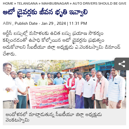
HOME
»
TELANGANA
»
MAHBUBNAGAR
»
AUTO DRIVERS SHOULD BE GIVEN
ఆటో డ్రైవర్లకు జీవన భృతి ఇవ్వాలి
ABN
, Publish Date - Jan 29 , 2024 | 11:31 PM
ఆర్టీసీ బస్సుల్లో మహిళలకు ఉచిత బస్సు ప్రయాణ సౌకర్యం
కల్పించడంతో ఉపాధి కోల్పోయిన ఆటో డ్రైవర్లను ప్రభుత్వం
ఆదుకోవాలని సీఐటీయూ జిల్లా అధ్యక్షుడు ఎ.వెంకటస్వామి డిమాండ్‌
చేశారు.
ఆందోళనలో మాట్లాడుతున్న సీఐటీయూ జిల్లా అధ్యక్షుడు
వెంకటస్వామి