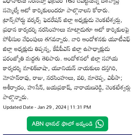
విధానాలను నిరసిస్తూ ఫిబ్రవరి 16న చేపట్టనున్న దేశవ్యాప్త
సమ్మెల్యే ఆటో కార్మికులందరూ పాల్గొనాలని కోరారు.
ట్రాన్స్‌పోర్టు వర్కర్స్‌ ఫెడరేషన్‌ జిల్లా అధ్యక్షుడు వెంకటేశ్వర్లు,
ప్రధాన కార్యదర్శి నరసింహులు మాట్లాడుతూ ఆటో కార్మికులపై
పోలీసుల వేధింపులు తగవన్నారు. వారి ఆందోళనకు యూటీఎఫ్‌
జిల్లా అధ్యక్షుడు తిప్పన్న, కేవీపీఎస్‌ జిల్లా ఉపాధ్యాక్షుడు
పరంజ్యోతి మద్దతు తెలిపారు. ఆందోళనలో జిల్లా సహాయ
కార్యదర్శి మాలిక్‌బాషా, యూనియన్‌ నాయకులు దస్తగిరి,
మోహన్‌రావు, రాజు, నరసింహులు, వలి, మారెప్ప, ఎలీసా;
ఆశీర్వాదం, హుసేన్‌, జయప్రకాష్‌, నారాయణరెడ్డి, వెంకటేశ్వర్లు
పాల్గొన్నారు.
Updated Date - Jan 29 , 2024 | 11:31 PM