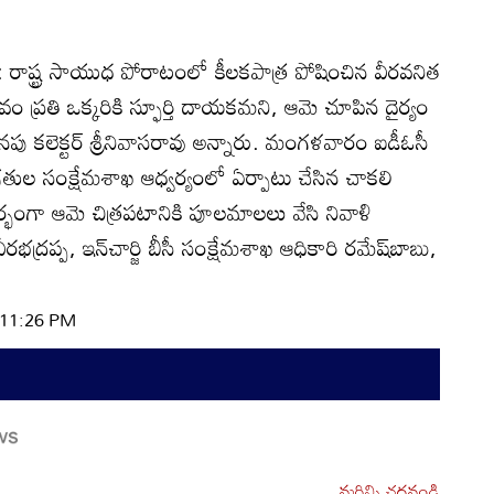
10: రాష్ట్ర సాయుధ పోరాటంలో కీలకపాత్ర పోషించిన వీరవనిత
 ప్రతి ఒక్కరికి స్ఫూర్తి దాయకమని, ఆమె చూపిన దైర్యం
నపు కలెక్టర్‌ శ్రీనివాసరావు అన్నారు. మంగళవారం ఐడీఓసీ
తుల సంక్షేమశాఖ ఆధ్వర్యంలో ఏర్పాటు చేసిన చాకలి
ర్భంగా ఆమె చిత్రపటానికి పూలమాలలు వేసి నివాళి
భద్రప్ప, ఇన్‌చార్జి బీసీ సంక్షేమశాఖ ఆధికారి రమేష్‌బాబు,
| 11:26 PM
మరిన్ని చదవండి