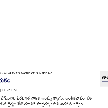
R
»
AILAMMA'S SACRIFICE IS INSPIRING
తాజ
దాయకం
 | 11:26 PM
ర పోషించిన వీరవనిత చాకలి ఐలమ్మ త్యాగం, అంకితభావం ప్రతి
ిన దైర్యం నేటి తరానికి మార్గదర్శకమని అదనపు కలెక్టర్‌