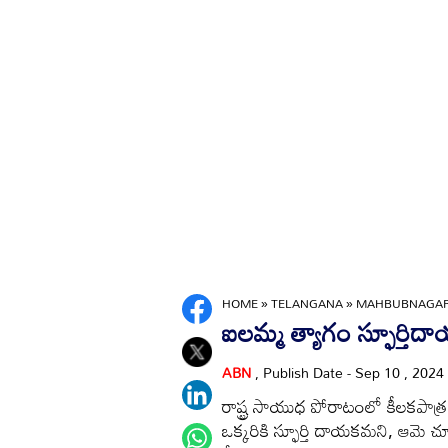
HOME
»
TELANGANA
»
MAHBUBNAGA
ఐలమ్మ త్యాగం స్ఫూర్తి
ABN
, Publish Date - Sep 10 , 2024
రాష్ట్ర సాయుధ పోరాటంలో కీలకపాత్
ఒక్కరికి స్ఫూర్తి దాయకమని, ఆమె చూప