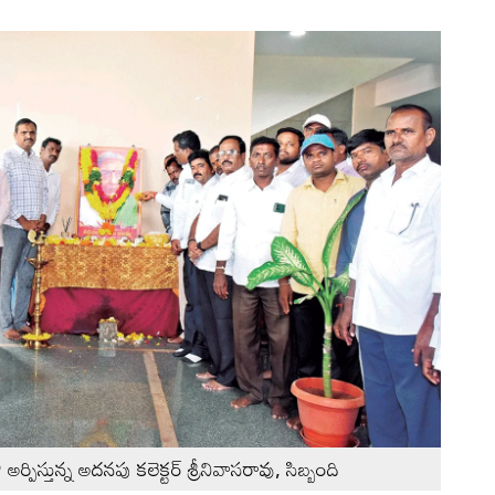
్పిస్తున్న అదనపు కలెక్టర్‌ శ్రీనివాసరావు, సిబ్బంది