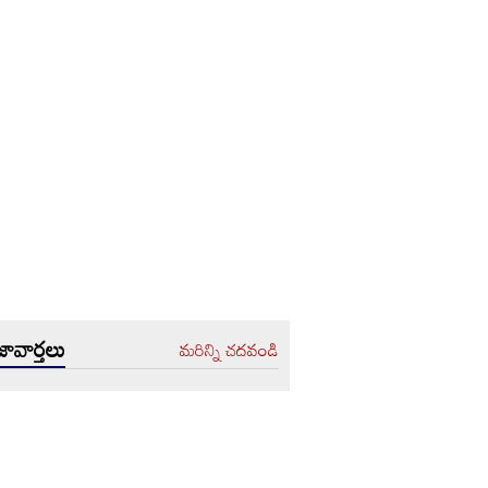
ావార్తలు
మరిన్ని చదవండి