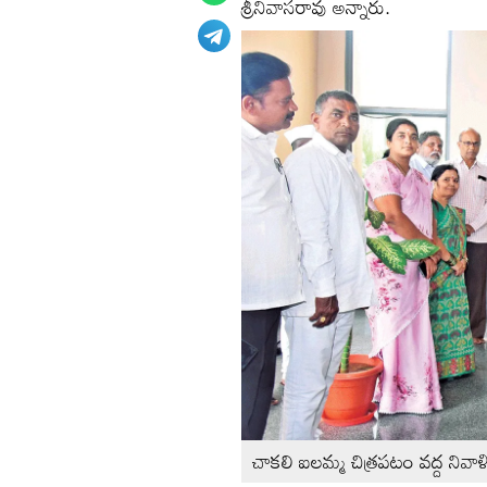
శ్రీనివాసరావు అన్నారు.
చాకలి ఐలమ్మ చిత్రపటం వద్ద నివాళి అర