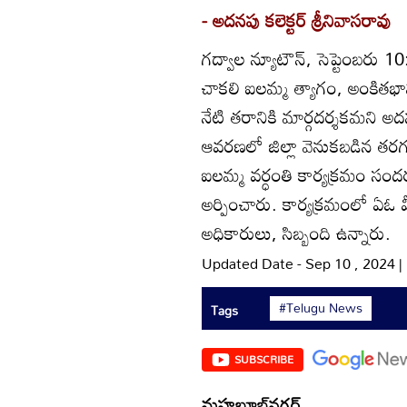
- అదనపు కలెక్టర్‌ శ్రీనివాసరావు
గద్వాల న్యూటౌన్‌, సెప్టెంబరు 
చాకలి ఐలమ్మ త్యాగం, అంకితభావం
నేటి తరానికి మార్గదర్శకమని అద
ఆవరణలో జిల్లా వెనుకబడిన తరగ
ఐలమ్మ వర్ధంతి కార్యక్రమం సంద
అర్పించారు. కార్యక్రమంలో ఏఓ వీర
అధికారులు, సిబ్బంది ఉన్నారు.
Updated Date - Sep 10 , 2024 
#Telugu News
Tags
SUBSCRIBE
మహబూబ్‌నగర్