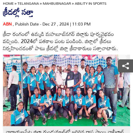
HOME
»
TELANGANA
»
MAHBUBNAGAR
»
ABILITY IN SPORTS
క్రీడల్లో సత్తా
ABN
, Publish Date - Dec 27 , 2024 | 11:03 PM
క్రీడా రంగంలో ఉమ్మడి మహబూబ్‌నగర్‌ జిల్లాకు పూర్వవైభవం
వచ్చింది. 2024లో పతకాల పంట పండింది. జిల్లాలో క్రీడలు
నిర్వహించడంతో పాటు క్రీడల్లో జిల్లా క్రీడాకారులు సత్తాచాటారు.
నారాయణపేట జిల్లా గుండుమాల్‌లో జరిగిన రాష్ట్ర స్థాయి వాలీబాల్‌