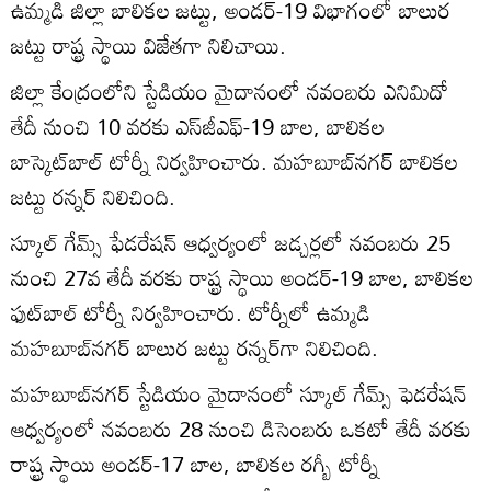
ఉమ్మడి జిల్లా బాలికల జట్టు, అండర్‌-19 విభాగంలో బాలుర
జట్టు రాష్ట్ర స్థాయి విజేతగా నిలిచాయి.
జిల్లా కేంద్రంలోని స్టేడియం మైదానంలో నవంబరు ఎనిమిదో
తేదీ నుంచి 10 వరకు ఎస్‌జీఎఫ్‌-19 బాల, బాలికల
బాస్కెట్‌బాల్‌ టోర్నీ నిర్వహించారు. మహబూబ్‌నగర్‌ బాలికల
జట్టు రన్నర్‌ నిలిచింది.
స్కూల్‌ గేమ్స్‌ ఫేడరేషన్‌ ఆధ్వర్యంలో జడ్చర్లలో నవంబరు 25
నుంచి 27వ తేదీ వరకు రాష్ట్ర స్థాయి అండర్‌-19 బాల, బాలికల
ఫుట్‌బాల్‌ టోర్నీ నిర్వహించారు. టోర్నీలో ఉమ్మడి
మహబూబ్‌నగర్‌ బాలుర జట్టు రన్నర్‌గా నిలిచింది.
మహబూబ్‌నగర్‌ స్టేడియం మైదానంలో స్కూల్‌ గేమ్స్‌ ఫెడరేషన్‌
ఆధ్వర్యంలో నవంబరు 28 నుంచి డిసెంబరు ఒకటో తేదీ వరకు
రాష్ట్ర స్థాయి అండర్‌-17 బాల, బాలికల రగ్బీ టోర్నీ