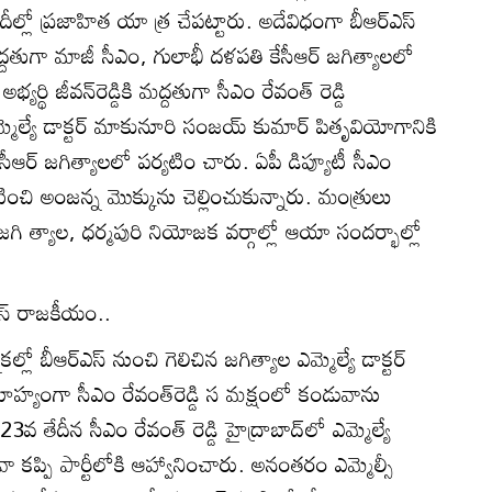
ల్లో ప్రజాహిత యా త్ర చేపట్టారు. అదేవిధంగా బీఆర్‌ఎస్‌
డికి మద్దతుగా మాజీ సీఎం, గులాభీ దళపతి కేసీఆర్‌ జగిత్యాలలో
్యర్థి జీవన్‌రెడ్డికి మద్దతుగా సీఎం రేవంత్‌ రెడ్డి
మెల్యే డాక్టర్‌ మాకునూరి సంజయ్‌ కుమార్‌ పితృవియోగానికి
ీఆర్‌ జగిత్యాలలో పర్యటిం చారు. ఏపీ డిప్యూటీ సీఎం
టించి అంజన్న మొక్కును చెల్లించుకున్నారు. మంత్రులు
బు జగి త్యాల, ధర్మపురి నియోజక వర్గాల్లో ఆయా సందర్భాల్లో
స్‌ రాజకీయం..
్లో బీఆర్‌ఎస్‌ నుంచి గెలిచిన జగిత్యాల ఎమ్మెల్యే డాక్టర్‌
్యంగా సీఎం రేవంత్‌రెడ్డి స మక్షంలో కండువాను
3వ తేదీన సీఎం రేవంత్‌ రెడ్డి హైద్రాబాద్‌లో ఎమ్మెల్యే
వా కప్పి పార్టీలోకి ఆహ్వానించారు. అనంతరం ఎమ్మెల్సీ