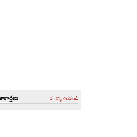
ావార్తలు
మరిన్ని చదవండి