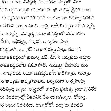
చారం లేకుండా ఎమ్మెల్యే సంజయ్‌ను పా ర్టీలో ఎలా
రెడ్డిని బుజ్జగించడానికి మంత్రి దుద్దిళ్ల శ్రీధర్‌ బాబు
ఈ వ్యవహారం చినికి చినికి గా లివానాల తయారై చివరికి
ిలిపించుకుని బుజ్జగించింది. రాష్ట్ర, జాతీయ స్థాయిలో ఎమ్మెల్సీ
తుతం ఎమ్మెల్సీ, ఎమ్మెల్యే నియోజకవర్గంలో ఎడమొహం,
 అభివృద్ధి, సంక్షేమ కార్యకలా పాల్లో
కవర్గంలో కాం గ్రెస్‌ మరింత పట్టు సాధించడానికి
యోజకవర్గంలో ప్రభుత్వ విప్‌, డీసీ సీ అధ్యక్షుడు అడ్లూరి
ి యోజకవర్గంలోని కథలాపూర్‌, మేడిపల్లి, బీమారం మం
ివాస్‌, చొప్పదండి నియో జకవర్గంలోని కొడిమ్యాల, మల్యాల
యం కాంగ్రెస్‌ కార్యక్రమాలను విస్తృతంగా ని ర్వహిస్తూ
స్తు న్నారు. రాష్ట్రంలో కాంగ్రెస్‌ ప్రభుత్వ ప్రజా వ్యతిరేక
 సందర్భాల్లో బీఆర్‌ఎస్‌ నేత లు జగిత్యాల, కోరుట్ల,
 కార్యకర్తలు నిరసనలు, రాస్తారోకో, ధర్నాలు వంటివి