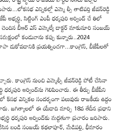
నింపారు...లోకసభ ఎన్నికల్లో ఎమ్మె ల్సీ తాటిపర్తి జీవన్‌రెడ్డి
జేపీ అభ్యర్థి, సిట్టింగ్‌ ఎంపీ ధర్మపురి అర్వింద్‌ చే తిలో
ందిన బీఆర్‌ ఎస్‌ ఎమ్మెల్యే డాక్టర్‌ మాకునూరి సంజయ్‌
్డి సమక్షంలో కండువాను కప్పు కున్నారు..2024
ాపా డుకోవడానికి ప్రయత్నించగా...కాంగ్రెస్‌, బీజేపీలతో
్చారు. కాంగ్రెస్‌ నుంచి ఎమ్మెల్సీ జీవన్‌రెడ్డి పోటీ చేసినా
యర్థి ధర్మపురి అర్వింద్‌ను గెలిపించారు. ఈ తీర్పు బీజేపీని
ో క్‌సభ ఎన్నికల సందర్భంగా పలువురు రాజకీయ ఉద్దం
ంచారు. జగిత్యాలలో ఈ యేడాది మార్చి 18వ తేదీన ప్రధాని
భ్యర్థి ధర్మపురి అర్వింద్‌కు మద్దతుగా ప్రచారం జరిపారు.
టీ చేసిన బండి సంజయ్‌ కథలాపూర్‌, మేడిపల్లి, భీమారం