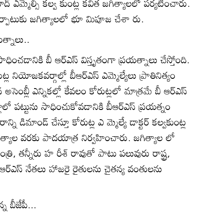
‌ ఎమ్మెల్సీ కల్వ కుంట్ల కవిత జగిత్యాలలో పర్యటించారు.
ఏర్పాటుకు జగిత్యాలలో భూ మిపూజ చేశా రు.
త్నాలు..
ాధించడానికి బీ ఆర్‌ఎస్‌ విస్తృతంగా ప్రయత్నాలు చేస్తోంది.
ల నియోజకవర్గాల్లో బీఆర్‌ఎస్‌ ఎమ్మెల్యేలు ప్రాతినిత్యం
ెంబ్లీ ఎన్నికల్లో కేవలం కోరుట్లలో మాత్రమే బీ ఆర్‌ఎస్‌
లాలో పట్టును సాధించుకోవడానికి బీఆర్‌ఎస్‌ ప్రయత్నం
్ని డిమాండ్‌ చేస్తూ కోరుట్ల ఎ మ్మెల్యే డాక్టర్‌ కల్వకుంట్ల
ిత్యాల వరకు పాదయాత్ర నిర్వహించారు. జగిత్యాల లో
్రి, తన్నీరు హ రీశ్‌ రావుతో పాటు పలువురు రాష్ట్ర,
 బీఆర్‌ఎస్‌ నేతలు హాజరై రైతులను చైతన్య వంతులను
్న బీజేపీ...