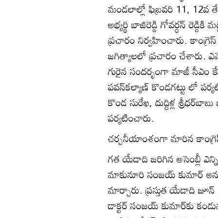
మండలాల్లో ఫిబ్రవరి 11, 12వ తేదీ
అభ్యర్థి బాజిరెడ్డి గోవర్ధన్‌ రెడ్
ప్రచారం నిర్వహించారు. కాంగ్రెస్‌ అభ
జగిత్యాలలో ప్రచారం చేశారు. ఎమ్
గురైన సందర్భంగా మాజీ సీఎం కేస
పవన్‌కల్యాణ్‌ కొండగట్టు లో పర్య
కొండ సురేఖ, దుద్దిళ్ల శ్రీధర్‌బా
పర్యటించారు.
చర్చనీయాంశంగా మారిన కాంగ్రె
గత యేడాది జరిగిన అసెంబ్లీ ఎన్నికల
మాకునూరి సంజయ్‌ కుమార్‌ అనూహ
మార్చారు. ప్రస్తుత యేడాది జూన్‌ 2
డాక్టర్‌ సంజయ్‌ కుమార్‌కు కండు