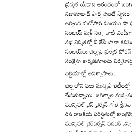
ప్రస్తుత యేడాది ఆరంభంలో జరిగిన
నిజామాబాద్‌ పార్ల మెంట్‌ స్థానం న
అర్వింద్‌ మరోసారి విజయం సా ధిం
సంజయ్‌ మళ్లీ సత్తా చాటి ఎంపీగ
సభ ఎన్నికల్లో బీ జేపీ హవా కనిప
సంజయ్‌లు జిల్లాపై ప్రత్యేక ఫోకస్
సంక్షేమ కార్యక్రమాలను నిర్వహిస్త
బల్ధియాల్లో అవిశ్వాసాలు..
జిల్లాలోని పలు మున్సిపాలిటీలల్
చేసుకున్నాయి. జగిత్యాల మున్సిపల్
మున్సిపల్‌ వైస్‌ చైర్మన్‌ గోలి శ్ర
రిన రాజకీయ పరిస్థితుల్లో కాంగ్రె
మున్సిపల్‌ చైర్‌పర్సన్‌ పదవికి ఎన