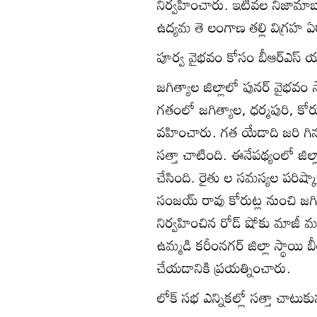
నిర్వహించారు. ఇటీవల నిజామాబాద్
ఉద్యమ తె లంగాణ తల్లి విగ్రహ 
పూర్వ వైభవం కోసం బీఆర్‌ఎస్‌ య
జగిత్యాల జిల్లాలో పునర్‌ వైభవం స
గతంలో జగిత్యాల, ధర్మపురి, కోరుట్
వహించారు. గత యేడాది జరి గిన అస
సత్తా చాటింది. ఈనేపథ్యంలో జిల్
చేసింది. రైతు ల సమస్యల పరిష్కారాన
సంజయ్‌ రావు కోరుట్ల నుంచి జగ
నిర్వహించిన రోడ్‌ షోకు మాజీ మంత
ఉమ్మడి కరీంనగర్‌ జిల్లా స్థాయి
చేయడానికి ప్రయత్నించారు.
లోక్‌ సభ ఎన్నికల్లో సత్తా చాటుకున