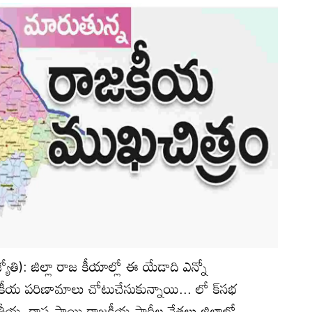
యోతి): జిల్లా రాజ కీయాల్లో ఈ యేడాది ఎన్నో
య పరిణామాలు చోటుచేసుకున్నాయి... లో క్‌సభ
య, రాష్ట్ర స్థాయి రాజకీయ పార్టీల నేతలు జిల్లాలో