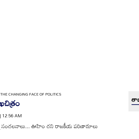
»
THE CHANGING FACE OF POLITICS
తాజ
చిత్రం
 | 12:56 AM
న్నో సంచలనాలు... ఊహిం చని రాజకీయ పరిణామాలు