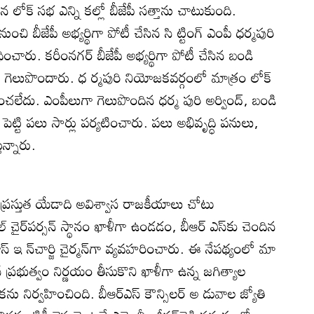
 లోక్‌ సభ ఎన్ని కల్లో బీజేపీ సత్తాను చాటుకుంది.
ుంచి బీజేపీ అభ్యర్థిగా పోటీ చేసిన సి ట్టింగ్‌ ఎంపీ ధర్మపురి
చారు. కరీంనగర్‌ బీజేపీ అభ్యర్థిగా పోటీ చేసిన బండి
ా గెలుపొందారు. ధ ర్మపురి నియోజకవర్గంలో మాత్రం లోక్‌
ించలేదు. ఎంపీలుగా గెలుపొందిన ధర్మ పురి అర్వింద్‌, బండి
‌ పెట్టి పలు సార్లు పర్యటించారు. పలు అభివృద్ధి పనులు,
ున్నారు.
లో ప్రస్తుత యేడాది అవిశ్వాస రాజకీయాలు చోటు
‌ చైర్‌పర్సన్‌ స్థానం ఖాళీగా ఉండడం, బీఆర్‌ ఎస్‌కు చెందిన
ీనివాస్‌ ఇ న్‌చార్జి చైర్మన్‌గా వ్యవహరించారు. ఈ నేపథ్యంలో మా
స్‌ ప్రభుత్వం నిర్ణయం తీసుకొని ఖాళీగా ఉన్న జగిత్యాల
్నికను నిర్వహించింది. బీఆర్‌ఎస్‌ కౌన్సిలర్‌ అ డువాల జ్యోతి