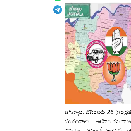
జగిత్యాల, డిసెంబరు 26 (ఆంధ్రజ్
సంచలనాలు... ఊహిం చని రాజకీ
ఎన్నికల నేపథ్యంలో పలువురు జాతీ