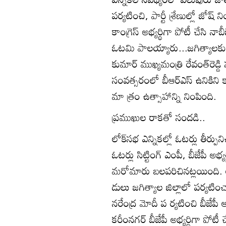
పర్యటించి, పార్టీ శ్రేణుల్లో జోష్‌ 
కాంగ్రెస్‌ అభ్యర్థిగా పోటీ చేసి నాబీ
ఓటమి పాలయ్యారు...జగిత్యాలకు చె
కుమార్‌ ముఖ్యమంత్రి రేవంత్‌రెడ
సంవత్సరంలో బీఆర్‌ఎస్‌ ఉనికిని క
మా త్రం ఉత్సాహాన్ని నింపింది.
ప్రముఖుల రాకతో సందడి..
లోక్‌సభ ఎన్నికల్లో ఓటర్లు తీర్పునిచ
ఓటర్లు సిట్టింగ్‌ ఎంపీ, బీజేపీ అభ్
మరోమారు బలపరిచినట్లయింది. ల
డులు జగిత్యాల జిల్లాలో పర్యటి
నరేంద్ర మోదీ ప ర్యటించి బీజేపీ అ
కరీంనగర్‌ బీజేపీ అభ్యర్థిగా పో