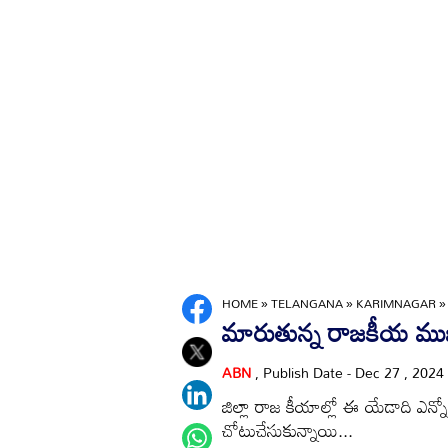
HOME
»
TELANGANA
»
KARIMNAGAR
మారుతున్న రాజకీయ ముఖ
ABN
, Publish Date - Dec 27 , 2024
జిల్లా రాజ కీయాల్లో ఈ యేడాది ఎ
చోటుచేసుకున్నాయి...