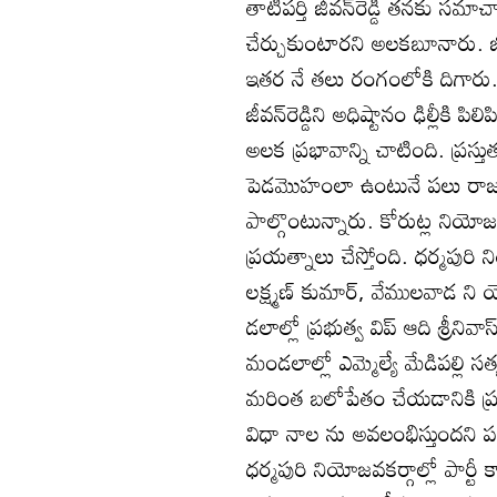
తాటిపర్తి జీవన్‌రెడ్డి తనకు సమా
చేర్చుకుంటారని అలకబూనారు. జీవన్‌ 
ఇతర నే తలు రంగంలోకి దిగారు. 
జీవన్‌రెడ్డిని అధిష్టానం ఢిల్లీకి ప
అలక ప్రభావాన్ని చాటింది. ప్రస్
పెడమొహంలా ఉంటునే పలు రాజకీయ,
పాల్గొంటున్నారు. కోరుట్ల నియోజ
ప్రయత్నాలు చేస్తోంది. ధర్మపురి ని
లక్ష్మణ్‌ కుమార్‌, వేములవాడ న
డలాల్లో ప్రభుత్వ విప్‌ ఆది శ్రీన
మండలాల్లో ఎమ్మెల్యే మేడిపల్లి సత్
మరింత బలోపేతం చేయడానికి ప్రయత్ని
విధా నాల ను అవలంభిస్తుందని పలు
ధర్మపురి నియోజవకర్గాల్లో పార్టీ