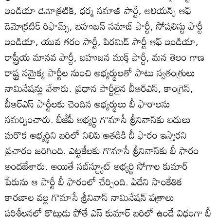
ఇండియా డెమోక్రటిక్‌, ధర్మ సమాజ్‌ పార్టీ, అలియన్స్‌ ఆఫ్‌
డెమోక్రటిక్‌ రిఫామ్స్‌, బహుజన్‌ సమాజ్‌ పార్టీ, సోషలిస్టు పార్టీ
ఇండియా, యువ తరం పార్టీ, పిరమిడ్‌ పార్టీ ఆఫ్‌ ఇండియా,
రాష్ట్రీయ మానవ పార్టీ, బహుజన ముక్త్‌ పార్టీ, మన తెలం గాణ
రాష్ట్ర సమైక్య పార్టీల నుంచి అభ్యర్థులతో పాటు స్వతంత్రులు
నామినేషన్లు వేశారు. ప్రధాన పార్టీలైన బీఆర్‌ఎస్‌, కాంగ్రెస్‌,
బీఆర్‌ఎస్‌ పార్టీలకు చెందిన అభ్యర్థులు బీ ఫారాలను
సమర్పించారు. బీజేపీ అభ్యర్థి గొమాసే శ్రీనివాస్‌కు బదులు
మరొక అభ్యర్థిని బరిలో నిలిపి అతడికి బీ ఫారం ఇస్తారని
ప్రచారం జరిగింది. ఎట్టకేలకు గొమాసే శ్రీనివాస్‌కు బీ ఫారం
అందజేశారు. అయితే సబ్‌స్ట్యూట్‌ అభ్యర్థి సోగాల కుమార్‌
పేరును ఆ పార్టీ బీ ఫారంలో చేర్చింది. ఏదేని సాంకేతిక
కారణాల వల్ల గొమాసే శ్రీనివాస్‌ నామినేషన్‌ పత్రాలు
పరిశీలనలో కొట్టుడు పోతే ఎస్‌ కుమార్‌ బరిలో ఉండే విధంగా బీ