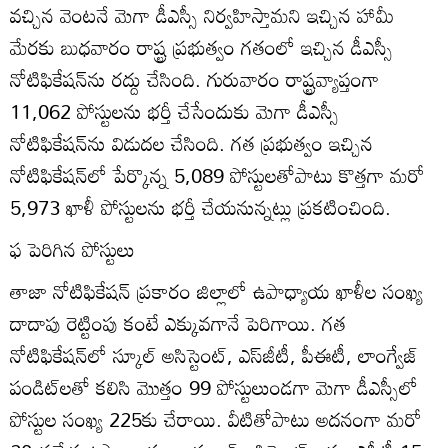
వచ్చిన వెంటనే మెగా డీఎస్సీ నిర్వహిస్తామని ఇచ్చిన హామీ
మేరకు బుధవారం రాష్ట్ర ప్రభుత్వం గతంలో ఇచ్చిన డీఎస్సీ
నోటిఫికేషన్‌ను రద్దు చేసింది. గురువారం రాష్ట్రవ్యాప్తంగా
11,062 పోస్టులను భర్తీ చేసేందుకు మెగా డీఎస్సీ
నోటిఫికేషన్‌ను విడుదల చేసింది. గత ప్రభుత్వం ఇచ్చిన
నోటిఫికేషన్‌లో పేర్కొన్న 5,089 పోస్టులతోపాటు కొత్తగా మరో
5,973 ఖాళీ పోస్టులను భర్తీ చేయనున్నట్లు ప్రకటించింది.
ఫ పెరిగిన పోస్టులు
తాజా నోటిఫికేషన్‌ ప్రకారం జిల్లాలో ఉపాధ్యాయ ఖాళీల సంఖ్య
దాదాపు రెట్టింపు కంటే ఎక్కువగానే పెరిగాయి. గత
నోటిఫికేషన్‌లో స్కూల్‌ అసిస్టెంట్‌, ఎస్‌జీటీ, పీఈటీ, లాంగ్వేజ్‌
పండిట్‌లతో కలిసి మొత్తం 99 పోస్టులుండగా మెగా డీఎస్సీలో
పోస్టుల సంఖ్య 225కు చేరాయి. వీటితోపాటు అదనంగా మరో