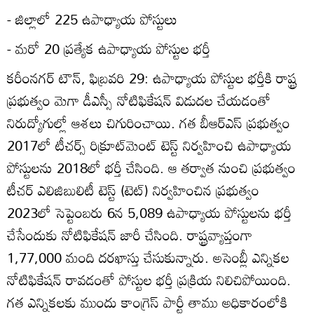
- జిల్లాలో 225 ఉపాధ్యాయ పోస్టులు
- మరో 20 ప్రత్యేక ఉపాధ్యాయ పోస్టుల భర్తీ
కరీంనగర్‌ టౌన్‌, ఫిబ్రవరి 29: ఉపాధ్యాయ పోస్టుల భర్తీకి రాష్ట్ర
ప్రభుత్వం మెగా డీఎస్సీ నోటిఫికేషన్‌ విడుదల చేయడంతో
నిరుద్యోగుల్లో ఆశలు చిగురించాయి. గత బీఆర్‌ఎస్‌ ప్రభుత్వం
2017లో టీచర్స్‌ రిక్రూట్‌మెంట్‌ టెస్ట్‌ నిర్వహించి ఉపాధ్యాయ
పోస్టులను 2018లో భర్తీ చేసింది. ఆ తర్వాత నుంచి ప్రభుత్వం
టీచర్‌ ఎలిజిబులిటీ టెస్ట్‌ (టెట్‌) నిర్వహించిన ప్రభుత్వం
2023లో సెప్టెంబరు 6న 5,089 ఉపాధ్యాయ పోస్టులను భర్తీ
చేసేందుకు నోటిఫికేషన్‌ జారీ చేసింది. రాష్ట్రవ్యాప్తంగా
1,77,000 మంది దరఖాస్తు చేసుకున్నారు. అసెంబ్లీ ఎన్నికల
నోటిఫికేషన్‌ రావడంతో పోస్టుల భర్తీ ప్రక్రియ నిలిచిపోయింది.
గత ఎన్నికలకు ముందు కాంగ్రెస్‌ పార్టీ తాము అధికారంలోకి