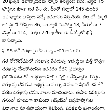
20 ప్రత్యేక ఉపాధ్యాయులు స్కూల్‌ అసిస్టెంట్‌ ఐదు, ఎస్జీటీ 15
పోస్టులు కూడా జత చేశారు. దీంతో జిల్లాలో 245 మందికి
ఉపాధ్యాయ పోస్టులు వచ్చే అవకాశం ఏర్పడింది. జిల్లాలో స్కూల్‌
అసిస్టెంట్‌ పోస్టులు 86, లాంగ్వేజ్‌ పండిట్లు 18, పీఈటీలు 7,
ఎస్జీటీలు 114, మొత్తం 225 ఖాళీలు ఈ డీఎస్సీలో భర్తీ
కానున్నాయి.
ఫ గతంలో దరఖాస్తు చేసుకున్న వారికి అవకాశం
గత నోటిఫికేషన్‌లో దరఖాస్తు చేసుకున్న అభ్యర్థులు మళ్లీ కొత్తగా
దరఖాస్తు చేసుకోవలసిన అవసరం లేదని ప్రభుత్వం
ప్రకటించడంతో అభ్యర్థులు హర్షం వ్యక్తం చేస్తున్నారు. కొత్తగా
దరఖాస్తు చేసుకునే అభ్యర్థులు మార్చి 4 నుంచి ఏప్రిల్‌ 3వ తేదీ
వరకు దరఖాస్తు చేసుకోవాలని సూచించారు. ఈసారి పరీక్షలను
గతంలో మాదిరిగా కాకుండా ఆన్‌లైన్‌లో నిర్వహిస్తామని
విద్యాశాఖ సూత్రప్రాయంగా తెలిపింది. పరీక్షలను ప్రశాంతంగా,