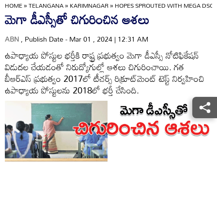
HOME
»
TELANGANA
»
KARIMNAGAR
»
HOPES SPROUTED WITH MEGA DSC
మెగా డీఎస్సీతో చిగురించిన ఆశలు
ABN
, Publish Date - Mar 01 , 2024 | 12:31 AM
ఉపాధ్యాయ పోస్టుల భర్తీకి రాష్ట్ర ప్రభుత్వం మెగా డీఎస్సీ నోటిఫికేషన్‌
విడుదల చేయడంతో నిరుద్యోగుల్లో ఆశలు చిగురించాయి. గత
బీఆర్‌ఎస్‌ ప్రభుత్వం 2017లో టీచర్స్‌ రిక్రూట్‌మెంట్‌ టెస్ట్‌ నిర్వహించి
ఉపాధ్యాయ పోస్టులను 2018లో భర్తీ చేసింది.