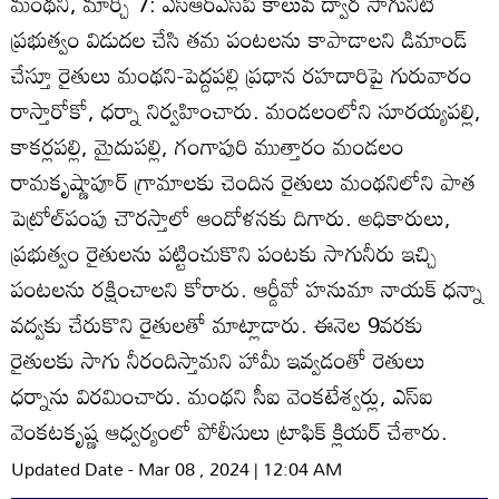
మంథని, మార్చి 7: ఎస్‌ఆర్‌ఎస్‌పీ కాలువ ద్వార సాగునీటి
ప్రభుత్వం విడుదల చేసి తమ పంటలను కాపాడాలని డిమాండ్‌
చేస్తూ రైతులు మంథని-పెద్దపల్లి ప్రధాన రహదారిపై గురువారం
రాస్తారోకో, ధర్నా నిర్వహించారు. మండలంలోని సూరయ్యపల్లి,
కాకర్లపల్లి, మైదుపల్లి, గంగాపురి ముత్తారం మండలం
రామకృష్ణాపూర్‌ గ్రామాలకు చెందిన రైతులు మంథనిలోని పాత
పెట్రోల్‌పంపు చౌరస్తాలో ఆందోళనకు దిగారు. అధికారులు,
ప్రభుత్వం రైతులను పట్టించుకొని పంటకు సాగునీరు ఇచ్చి
పంటలను రక్షించాలని కోరారు. ఆర్డీవో హనుమా నాయక్‌ ధన్నా
వద్వకు చేరుకొని రైతులతో మాట్లాడారు. ఈనెల 9వరకు
రైతులకు సాగు నీరందిస్తామని హామీ ఇవ్వడంతో రెతులు
ధర్నాను విరమించారు. మంథని సీఐ వెంకటేశ్వర్లు, ఎస్‌ఐ
వెంకటకృష్ణ ఆధ్వర్యంలో పోలీసులు ట్రాఫిక్‌ క్లియర్‌ చేశారు.
Updated Date - Mar 08 , 2024 | 12:04 AM