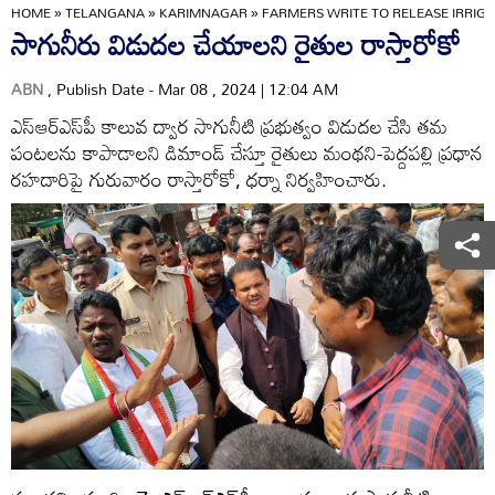
HOME
»
TELANGANA
»
KARIMNAGAR
»
FARMERS WRITE TO RELEASE IRRIG
సాగునీరు విడుదల చేయాలని రైతుల రాస్తారోకో
ABN
, Publish Date - Mar 08 , 2024 | 12:04 AM
ఎస్‌ఆర్‌ఎస్‌పీ కాలువ ద్వార సాగునీటి ప్రభుత్వం విడుదల చేసి తమ
పంటలను కాపాడాలని డిమాండ్‌ చేస్తూ రైతులు మంథని-పెద్దపల్లి ప్రధాన
రహదారిపై గురువారం రాస్తారోకో, ధర్నా నిర్వహించారు.