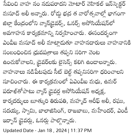
సేవించి వాహ నం నడుపరాదని మోటార్‌ వెహికల్‌ ఇన్‌స్పెక్టర్‌
మసూద్‌ అలీ అన్నారు. రోడ్డు భద్ర త వారోత్సవాల్లో భాగంగా
జిల్లా కేంద్రంలోని వ్యాన్‌డ్రైవర్స్‌, ఓనర్స్‌ అసోసియేషన్‌లో
అవగాహన కార్యక్రమాన్ని నిర్వహించారు. ఈసందర్భంగా
ఎంవీఐ మసూద్‌ అలీ మాట్లాడుతూ వాహనదారులు వాహనానికి
సంబంధించిన ధ్రువపత్రాలు తప్పని సరిగా వెంట
ఉంచుకోవాలని, డ్రైవర్‌లకు లైసెన్స్‌ కలిగి ఉండాలన్నారు.
వాహనాలు నడిపేటపుడు సీట్‌ బెల్ట్‌ తప్పనిసరిగా ధరించాలని
సూచించారు. ఈ కార్యక్రమంలో ఏఎంవీఐ మధు, ఉమర్‌
పరూఖ్‌తోపాటు వ్యాన్‌ డ్రైవర్ల అసోసియేషన్‌ అధ్యక్ష,
కార్యదర్శులు బూత్కురి తిరుపతి, మహ్మద్‌ ఆరీఫ్‌ అలీ, రఘు,
సదయ్య, స్వామి, బాలాజిసింగ్‌, రాజబాబు, మహేందర్‌, ఎండీ
ఇర్ఫాన్‌ డ్రైవర్లు, ఓనర్లు పాల్గొన్నారు.
Updated Date - Jan 18 , 2024 | 11:37 PM