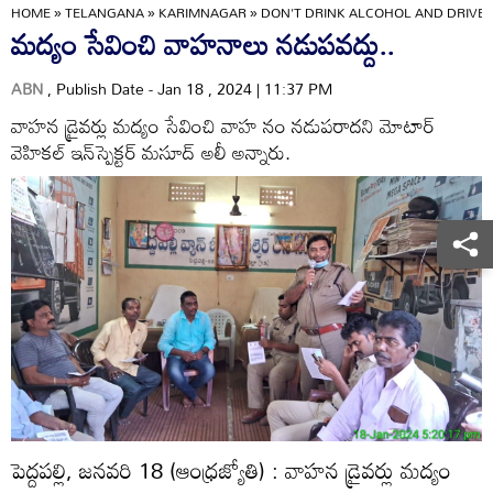
HOME
»
TELANGANA
»
KARIMNAGAR
»
DON'T DRINK ALCOHOL AND DRIVE.
మద్యం సేవించి వాహనాలు నడుపవద్దు..
ABN
, Publish Date - Jan 18 , 2024 | 11:37 PM
వాహన డ్రైవర్లు మద్యం సేవించి వాహ నం నడుపరాదని మోటార్‌
వెహికల్‌ ఇన్‌స్పెక్టర్‌ మసూద్‌ అలీ అన్నారు.
పెద్దపల్లి, జనవరి 18 (ఆంధ్రజ్యోతి) : వాహన డ్రైవర్లు మద్యం