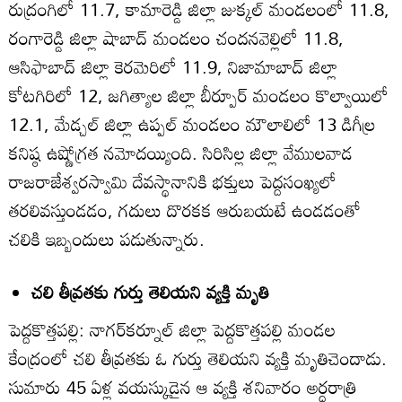
రుద్రంగిలో 11.7, కామారెడ్డి జిల్లా జుక్కల్‌ మండలంలో 11.8,
రంగారెడ్డి జిల్లా షాబాద్‌ మండలం చందనవెల్లిలో 11.8,
ఆసిఫాబాద్‌ జిల్లా కెరమెరిలో 11.9, నిజామాబాద్‌ జిల్లా
కోటగిరిలో 12, జగిత్యాల జిల్లా బీర్పూర్‌ మండలం కొల్వాయిలో
12.1, మేడ్చల్‌ జిల్లా ఉప్పల్‌ మండలం మౌలాలిలో 13 డిగీల్ర
కనిష్ఠ ఉష్ణోగ్రత నమోదయ్యింది. సిరిసిల్ల జిల్లా వేములవాడ
రాజరాజేశ్వరస్వామి దేవస్థానానికి భక్తులు పెద్దసంఖ్యలో
తరలివస్తుండడం, గదులు దొరకక ఆరుబయటే ఉండడంతో
చలికి ఇబ్బందులు పడుతున్నారు.
చలి తీవ్రతకు గుర్తు తెలియని వ్యక్తి మృతి
పెద్దకొత్తపల్లి: నాగర్‌కర్నూల్‌ జిల్లా పెద్దకొత్తపల్లి మండల
కేంద్రంలో చలి తీవ్రతకు ఓ గుర్తు తెలియని వ్యక్తి మృతిచెందాడు.
సుమారు 45 ఏళ్ల వయస్కుడైన ఆ వ్యక్తి శనివారం అర్ధరాత్రి