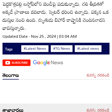
పెద్దకొత్తపల్లి బస్టా్‌పలోని బెంచీపై పడుకున్నాడు. చలి తీవ్రతతో
అక్కడే ప్రాణాలు వదిలాడు. స్వెటర్‌ ధరించి ఉన్నాడు. పక్కన ఒక
దుస్తుల సంచి ఉంది. మృతుడు బిహార్‌ రాష్ట్రానికి చెందినవాడని
భావిస్తున్నారు.
Updated Date - Nov 25 , 2024 | 03:04 AM
#Latest News
#TG News
#Latest news
Tags
SUBSCRIBE
తెలంగాణ
మరిన్ని చదవండి
తాజావార్తలు
మరిన్ని చదవండి