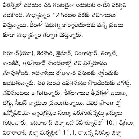
ఏజెన్సీలో ఉదయం పది గంటలైనా బయటకు రాలేని పరిస్థితి
నెలకొంది. మధ్యాహ్నం 12 గంటల వరకు చలిగాలులు
వీస్తున్నాయి. దీంతో ప్రభుత్వ కార్యాలయాలకు వచ్చే ప్రజలు
కూడా మధ్యాహ్నం తర్వాతే వస్తున్నారు.
సిర్పూర్‌(యూ), కెరమెరి, జైనూర్‌, లింగాపూర్‌, తిర్యాణి,
వాంకిడి, ఆసిఫాబాద్‌ మండలాల్లో చలి విశ్వరూపం
చూపుతోంది. ఆదివాసీలు రోజువారి పనులకు వెళ్లేందుకు
జంకుతున్నారు. చలి నుంచి ఉపశమనం పొందేందుకు నెగళ్లు,
చలిమంటలు కాగుతున్నారు. శీతలగాలుల తీవ్రతతో జలుబు,
దగ్గు, సీజన్‌ వ్యాధులు ప్రబలుతున్నాయి. వివిధ ప్రాంతాల్లో
ఇస్నోఫిలియా వ్యాధిగ్రస్తుల సంఖ్య పెరుగుతున్నట్లు వైద్యులు
గుర్తించారు. ఆదిలాబాద్‌ జిల్లా బహర్‌హత్నూర్‌లో 10.1 డిగ్రీలు,
వికారాబాద్‌ జిల్లా మర్పల్లిలో 11.1, రాజన్న సిరిసిల్ల జిల్లా