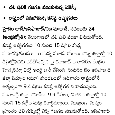
చలి పులికి గజగజ వణుకుతున్న ఏజెన్సీ
రాష్ట్రంలో పడిపోతున్న కనిష్ఠ ఉష్ణోగ్రతలు
హైదరాబాద్‌/ఆసిఫాబాద్‌/నిజామాబాద్‌, నవంబరు 24
(ఆంధ్రజ్యోతి):
తెలంగాణలో చలి పులి పంజా విసురుతోంది.
కనిష్ఠ ఉష్ణోగ్రతలు 10 నుంచి 15 డిగ్రీల మధ్య
నమోదవుతుండగా.. రానున్న మూడు రోజులు కొన్ని జిల్లాల్లో 10
డిగ్రీల్లోపునకు పడిపోవచ్చని హైదరాబాద్‌ వాతావరణ కేంద్రం
హెచ్చరిస్తూ ఎల్లో అలర్ట్‌ జారీ చేసింది. కుమరం భీం ఆసిఫాబాద్‌
జిల్లా సిర్పూర్‌ (యూ) మండలంలో ఆదివారం రాష్ట్రంలోనే
అత్యల్పంగా 9.4 డిగ్రీల కనిష్ఠ ఉష్ణోగ్రత నమోదయ్యింది.
సంగారెడ్డి జిల్లా కొహిర్‌లో 9.9 డిగ్రీలు, మిగిలిన జిల్లాల్లో 10
నుంచి 15 డిగ్రీల మధ్య రికార్డయ్యాయి. ముఖ్యంగా మన్యం
ప్రాంతం చలి గుప్పిట్లో చిక్కి గజగజ వణుకుతోంది. ఆసిఫాబాద్‌