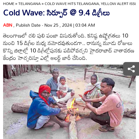
HOME
»
TELANGANA
»
COLD WAVE HITS TELANGANA, YELLOW ALERT ISSU
Cold Wave: సిర్పూర్‌ @ 9.4 డిగ్రీలు
ABN
, Publish Date - Nov 25 , 2024 | 03:04 AM
తెలంగాణలో చలి పులి పంజా విసురుతోంది. కనిష్ఠ ఉష్ణోగ్రతలు 10
నుంచి 15 డిగ్రీల మధ్య నమోదవుతుండగా.. రానున్న మూడు రోజులు
కొన్ని జిల్లాల్లో 10 డిగ్రీల్లోపునకు పడిపోవచ్చని హైదరాబాద్‌ వాతావరణ
కేంద్రం హెచ్చరిస్తూ ఎల్లో అలర్ట్‌ జారీ చేసింది.