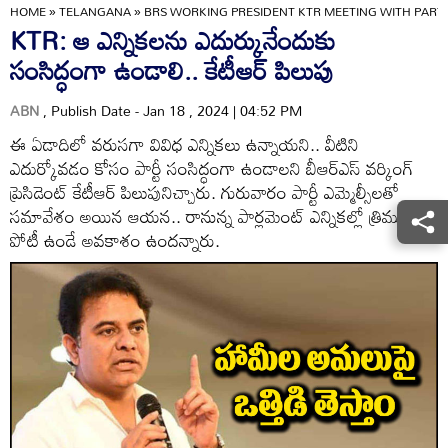
HOME
»
TELANGANA
»
BRS WORKING PRESIDENT KTR MEETING WITH PART
KTR: ఆ ఎన్నికలను ఎదుర్కునేందుకు
సంసిద్ధంగా ఉండాలి.. కేటీఆర్ పిలుపు
ABN
, Publish Date - Jan 18 , 2024 | 04:52 PM
ఈ ఏడాదిలో వరుసగా వివిధ ఎన్నికలు ఉన్నాయని.. వీటిని
ఎదుర్కోవడం కోసం పార్టీ సంసిద్ధంగా ఉండాలని బీఆర్ఎస్ వర్కింగ్
ప్రెసిడెంట్ కేటీఆర్ పిలుపునిచ్చారు. గురువారం పార్టీ ఎమ్మెల్సీలతో
సమావేశం అయిన ఆయన.. రానున్న పార్లమెంట్ ఎన్నికల్లో త్రిముఖ
పోటీ ఉండే అవకాశం ఉందన్నారు.