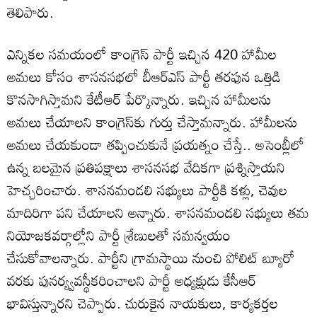
తెలిపారు.
ఎన్నికల సమయంలో కాంగ్రెస్ పార్టీ ఇచ్చిన 420 హామీల
అమలు కోసం శాసనసభలో బీఆర్ఎస్ పార్టీ తరఫున ఒత్తిడి
కొనసాగిస్తామని కేటీఆర్ పేర్కొన్నారు. ఇచ్చిన హామీలను
అమలు చేయాలని కాంగ్రెస్‌కు గుర్తు చేస్తామన్నారు. హామీలను
అమలు చేయకుండా తప్పించుకునే ప్రయత్నం చేస్తే.. అసెంబ్లీలో
ఉన్న బలమైన ప్రతిపక్షాలు శాసనసభ వేదికగా ప్రశ్నిస్తాయని
హెచ్చరించారు. శాసనమండలి సభ్యులు పార్టీకి కళ్లు, చెవుల
మాదిరిగా పని చేయాలని అన్నారు. శాసనమండలి సభ్యులు తమ
నియోజకవర్గాల్లోని పార్టీ శ్రేణులతో సమన్వయం
చేసుకోవాలన్నారు. పార్టీని గ్రామస్థాయి నుంచి పోలిట్ బ్యూరో
వరకు పునర్య్వవస్థీకరించాలని పార్టీ అధ్యక్షుడు కేసీఆర్
భావిస్తున్నారని చెప్పారు. చురుకైన నాయకులు, కార్యకర్తల