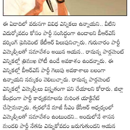
ఈ ఏడాదిలో వరుసగా వివిధ ఎన్నికలు ఉన్నాయని.. వీటిని
ఎదుర్కోవడం కోసం పార్టీ సంసిద్ధంగా ఉండాలని బీఆర్ఎస్
వర్కింగ్ ప్రెసిడెంట్ కేటీఆర్ పిలుపునిచ్చారు. గురువారం పార్టీ
ఎమ్మెల్సీలతో సమావేశం అయిన ఆయన.. రానున్న పార్లమెంట్
ఎన్నికల్లో త్రిముఖ పోటీ ఉండే అవకాశం ఉందన్నారు. ఈ
ఎన్నికల్లో బీఆర్ఎస్ పార్టీ గెలుపు అవకాశాలు బలంగా
ఉన్నాయని నమ్మకం వెలిబుచ్చారు. రానున్న పార్లమెంట్
ఎన్నికల్లో ఎమ్మెల్సీలు విస్తృతంగా పని చేయాలని కోరారు. జిల్లా
కేంద్రంగా పార్టీ కార్యక్రమాలను మరింత యాక్టివేట్
చేస్తామన్నారు. త్వరలోనే మాజీ సీఎం కేసీఆర్ ఆధ్వర్యంలో
ఎమ్మెల్సీలతో సమావేశం ఉంటుందని.. అందులోనే శాసన
మండలి పార్టీ నేతను ఎన్నుకోవడం జరుగుతుందని ఆయన