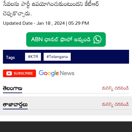
సేవలను పార్టీ ఉపయోగించుకుంటుందని కేటీఆర్
చెప్పుకొచ్చారు.
Updated Date - Jan 18 , 2024 | 05:29 PM
#KTR
#Telangana
Tags
SUBSCRIBE
తెలంగాణ
మరిన్ని చదవండి
తాజావార్తలు
మరిన్ని చదవండి