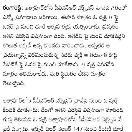
రంగారెడ్డి:
అత్తాపూర్‌లోని పీవీఎన్ఆర్ ఎక్స్‌ప్రెస్ హైవేపై గతంలో
ఎన్నో ప్రమాదాలు జరిగాయి. ఈసారి మాత్రం ఓ వ్యక్తి ఆ ఫ్లై
ఓవర్ పై నుంచి దూకి ఆత్మహత్యకు యత్నించాడు. ప్రస్తుతం
అతని పరిస్థితి విషమంగా ఉంది. అతడిని పై నుంచి దూకవద్దని
తొలుత అక్కడే ఉన్న కొందరు వారించారు. అప్పటికి ఆ
ప్రయత్నాన్ని విరమించుకున్న సదరు వ్యక్తి ఆ తరువాత కొద్ది
సేపటికే ఫ్లై ఓవర్ పై నుంచి దూకేశాడు. ఆ వ్యక్తి ఎవరనేది
మాత్రం తెలియరాలేదు. మతి స్థిమితం లేదని మాత్రం
తెలుస్తోంది.
అత్తాపూర్‌లోని పీవీఎన్ఆర్ ఎక్స్‌ప్రెస్ హైవేపై నుంచి ఓ వ్యక్తి
కిందికి దూకేశాడు. దీంతో అతని పరిస్థితి విషమంగా మారింది.
గుర్తు తెలియని ఓ వ్యక్తి అత్తాపూర్‌లోని పీవీఎన్ఆర్ ఎక్స్ప్రెస్ వే
పైకి వచ్చాడు. అక్కడి పిల్లర్ నెంబర్ 147 నుంచి కిందికి దూకే