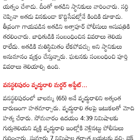
యత్నం చేశాడు. దీంతో అతడిని స్థానికులు వారించారు. సర్ది
చెప్పినా అతడు వినకుండా కొద్దిసేపట్లోనే కిందికి దూకాడు.
తీవ్రంగా గాయపడిన అతడిని అత్తాపూర్ పోలీసులు ఆసుపత్రికి
తరలించారు. బాధితుడికి సంబంధించిన వివరాలు తెలియ
రాలేదు. అతడికి మతిస్థిమితం లేకపోవచ్చు అని స్థానికులు
అనుమానం వ్యక్తం చేస్తున్నారు. ఘటనకు సంబంధించి పూర్తి
వివరాలు తెలియాల్సి ఉంది.
వనస్థలిపురం వృద్ధురాలి మర్డర్ అప్డేట్...
వనస్థలిపురంలో బాలమ్మ (65) అనే వృద్ధురాలిని అత్యంత
దారుణంగా హతమార్చారు. వృద్ధురాలి తలపై ఇటుకలతో మోది
హత్య చేరారు. సోమవారం ఉదయం 4:39 నిమిషాలకు
గుర్తుతెలియని వ్యక్తి వృద్ధురాలి ఇంట్లోకి వెళ్లినట్టు పోలీసులు
గుర్తించారు. సుమారు 7 నిమిషాల తర్వాత బయటకు వచ్చి బైక్