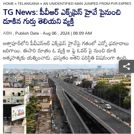
HOME
»
TELANGANA
»
AN UNIDENTIFIED MAN JUMPED FROM PVR EXPRESS
TG News: పీవీఆర్ ఎక్స్‌ప్రెస్ హైవే పైనుంచి
దూకిన గుర్తు తెలియని వ్యక్తి
ABN
, Publish Date - Aug 06 , 2024 | 08:09 AM
అత్తాపూర్‌లోని పీవీఎన్ఆర్ ఎక్స్‌ప్రెస్ హైవేపై గతంలో ఎన్నో ప్రమాదాలు
జరిగాయి. ఈసారి మాత్రం ఓ వ్యక్తి ఆ ఫ్లై ఓవర్ పై నుంచి దూకి
ఆత్మహత్యకు యత్నించాడు. ప్రస్తుతం అతని పరిస్థితి విషమంగా ఉంది.