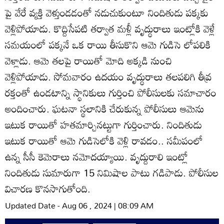
పై వేరే వ్యక్తి వెళ్తుండడంతో నడుచుకుంటూ నిందితుడు పక్కకు
వెళ్లిపోయాడు. కొద్దిసేపటి తర్వాత మళ్లీ వృద్ధురాలు ఇంట్లోకి వెళ్లే
సమయంలో పక్కనే ఒక రాయి తీసుకొని ఆమె గుడిసె లోపలికి
వెళ్లాడు. ఆమె తలపై రాయితో మోది అక్కడి నుంచి
వెళ్లిపోయాడు. సోమవారం ఉదయం వృద్ధురాలు తలపలిగి తీవ్ర
రక్తంతో ఉండటాన్ని స్థానికులు గుర్తించి పోలీసులకు సమాచారం
అందించారు. ఘటనా స్థలానికి చేరుకున్న పోలీసులు ఆమెను
ఇటుక రాయితో హతమార్చినట్టుగా గుర్తించారు. నిందితుడు
ఇటుక రాయితో ఆమె గుడిసెలోకి వెళ్లి రావడం.. సమీపంలో
ఉన్న సీసీ కెమెరాలు నమోదయ్యాయి. వృద్దురాలి ఇంట్లో
నిందితుడు సుమారుగా 15 నిమిషాల పాటు గడిపాడు. పోలీసుల
విచారణ కొనసాగుతోంది.
Updated Date - Aug 06 , 2024 | 08:09 AM