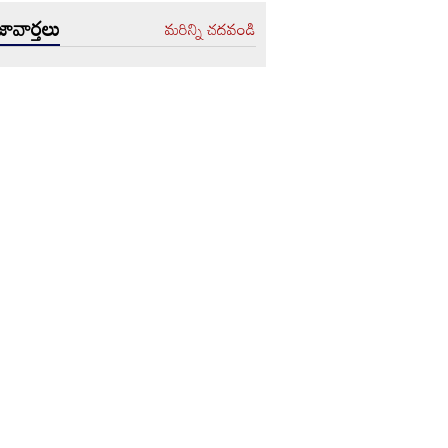
ావార్తలు
మరిన్ని చదవండి