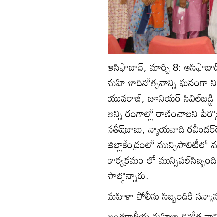
ఆసిఫాబాద్‌, మార్చి 8: ఆసిఫాబాద
మహి ళాదినోత్సవాన్ని ఘనంగా నిర
యువరాజ్‌, జూనియర్‌ సివిల్‌జడ్జ
అన్ని రంగాల్లో రాణించాలని పేర్క
సతీష్‌బాబు, న్యాయవాది రవీందర్‌రె
జిల్లాకేంద్రంలో మున్సిపాలిటీల
కార్యక్రమం లో మున్సిపల్‌సిబ్బంది
పాల్గొన్నారు.
మహిళా పోలీసు సిబ్బందికి సన్మా
అంతర్జాతీయ మహిళా దినోత్సవాన్ని