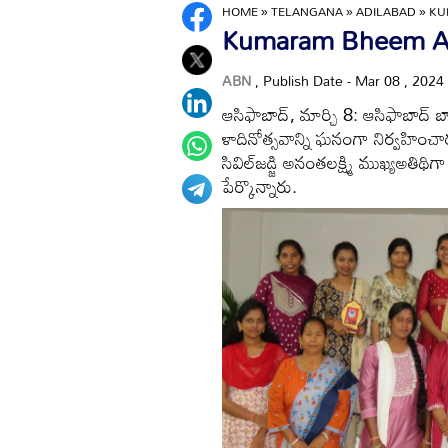
HOME
»
TELANGANA
»
ADILABAD
»
KU
Kumaram Bheem Asi
ABN
, Publish Date - Mar 08 , 2024
ఆసిఫాబాద్‌, మార్చి 8: ఆసిఫాబాద్‌
ళాదినోత్సవాన్ని ఘనంగా నిర్వహించార
సివిల్‌జడ్జి అనంతలక్ష్మి ముఖ్యఅతిథ
పేర్కొన్నారు.