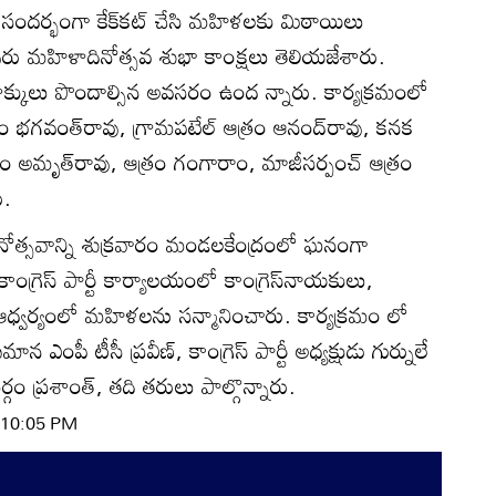
సందర్భంగా కేక్‌కట్‌ చేసి మహిళలకు మిఠాయిలు
రు మహిళాదినోత్సవ శుభా కాంక్షలు తెలియజేశారు.
లు పొందాల్సిన అవసరం ఉంద న్నారు. కార్యక్రమంలో
త్రం భగవంత్‌రావు, గ్రామపటేల్‌ ఆత్రం ఆనంద్‌రావు, కనక
ం అమృత్‌రావు, ఆత్రం గంగారాం, మాజీసర్పంచ్‌ ఆత్రం
ు.
నోత్సవాన్ని శుక్రవారం మండలకేంద్రంలో ఘనంగా
గ్రెస్‌ పార్టీ కార్యాలయంలో కాంగ్రెస్‌నాయకులు,
ధ్వర్యంలో మహిళలను సన్మానించారు. కార్యక్రమం లో
ంపీ టీసీ ప్రవీణ్‌, కాంగ్రెస్‌ పార్టీ అధ్యక్షుడు గుర్నులే
గం ప్రశాంత్‌, తది తరులు పాల్గొన్నారు.
| 10:05 PM