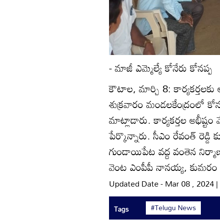
- మాజీ ఎమ్మెల్యే కోనేరు కోనప్ప
కౌటాల, మార్చి 8: కార్యకర్తలకు
శుక్రవారం మండలకేంద్రంలో కోనప
మాట్లాడారు. కార్యకర్తల అభీష్
పేర్కొన్నారు. సీఎం రేవంత్‌ రెడ్
గుండాయిపేట వద్ద వంతెన నిర్మాణ
వెంట ఎంపీపీ నానయ్య, కుమరం మ
Updated Date - Mar 08 , 2024 
#Telugu News
Tags