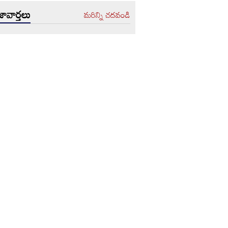
ావార్తలు
మరిన్ని చదవండి