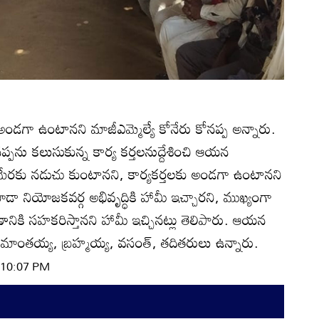
 అండగా ఉంటానని మాజీఎమ్మెల్యే కోనేరు కోనప్ప అన్నారు.
్పను కలుసుకున్న కార్య కర్తలనుద్దేశించి ఆయన
టం మేరకు నడుచు కుంటానని, కార్యకర్తలకు అండగా ఉంటానని
డి కూడా నియోజకవర్గ అభివృద్ధికి హామీ ఇచ్చారని, ముఖ్యంగా
ానికి సహకరిస్తానని హామీ ఇచ్చినట్లు తెలిపారు. ఆయన
ాంతయ్య, బ్రహ్మయ్య, వసంత్‌, తదితరులు ఉన్నారు.
| 10:07 PM