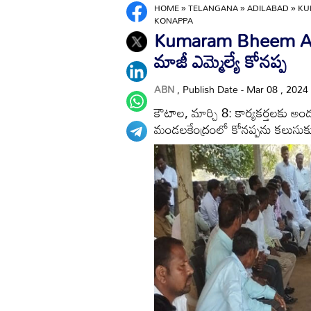
HOME
»
TELANGANA
»
ADILABAD
»
KU
KONAPPA
Kumaram Bheem Asif
మాజీ ఎమ్మెల్యే కోనప్ప
ABN
, Publish Date - Mar 08 , 2024
కౌటాల, మార్చి 8: కార్యకర్తలకు అండ
మండలకేంద్రంలో కోనప్పను కలుసుకున్