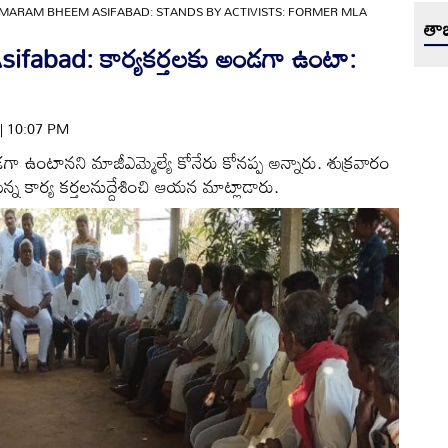
MARAM BHEEM ASIFABAD: STANDS BY ACTIVISTS: FORMER MLA
తాజ
abad: కార్యకర్తలకు అండగా ఉంటా:
 | 10:07 PM
గా ఉంటానని మాజీఎమ్మెల్యే కోనేరు కోనప్ప అన్నారు. శుక్రవారం
న కార్య కర్తలనుద్దేశించి ఆయన మాట్లాడారు.