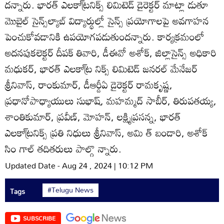
దన్నారు. భారత్‌ ఎలకా్ట్రనిక్స్‌ లిమిటెడ్‌ డైరెక్టర్‌ మాట్లా డుతూ
మొబైల్‌ సైన్స్‌ల్యాబ్‌ విద్యార్థుల్లో సైన్స్‌ ప్రయోగాలపై అవగాహన
పెంచుకోవడానికి ఉపయోగపడుతుందన్నారు. కార్యక్రమంలో
అదనపుకలెక్టర్‌ దీపక్‌ తివారి, డీఈవో అశోక్‌, జిల్లాసైన్స్‌ అధికారి
మధుకర్‌, భారత్‌ ఎలకా్ట్ర నిక్స్‌ లిమిటెడ్‌ జనరల్‌ మేనేజర్‌
శ్రీనివాస్‌, రాంకుమార్‌, డీఆర్డీఏ డైరెక్టర్‌ రామకృష్ణ,
ప్రధానోపాధ్యాయులు సుభాష్‌, మహమ్మద్‌ సాబీర్‌, తిరుపతయ్య,
శాంతికుమార్‌, ప్రవీణ్‌, మోహన్‌, లక్ష్మిప్రసన్న, భారత్‌
ఎలకా్ట్రనిక్స్‌ ప్రతి నిధులు శ్రీనివాస్‌, అమి త్‌ బండారి, అశోక్‌
సిం గాల్‌ తదితరులు పాల్గొ న్నారు.
Updated Date - Aug 24 , 2024 | 10:12 PM
#Telugu News
Tags
SUBSCRIBE