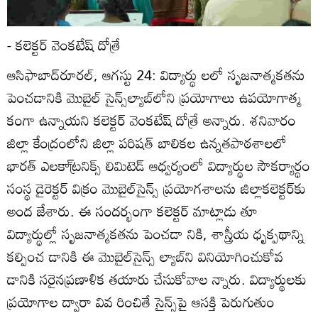
- కలెక్టర్‌ వెంకటేష్‌ దోత్రే
ఆసిఫాబాద్‌రూరల్‌, ఆగస్టు 24: విద్యార్థు లలో సృజనాత్మకతను
పెంచడానికి మొబైల్‌ సైన్స్‌ల్యాబ్‌లోని ప్రయోగాలు ఉపయోగాత్మ
కంగా ఉన్నాయని కలెక్టర్‌ వెంకటేష్‌ దోత్రే అన్నారు. శనివారం
జిల్లా కేంద్రంలోని జిల్లా పరిషత్‌ బాలికల ఉన్నతపాఠశాలలో
భారత్‌ ఎలకా్ట్రనిక్స్‌ లిమిటెడ్‌ ఆధ్వర్యంలో విద్యార్థుల సౌకర్యార్థం
సంస్థ డైరెక్టర్‌ విక్రం మొబైల్‌సైన్స్‌ ప్రయోగశాలను జిల్లాకలెక్టర్‌కు
అంద జేశారు. ఈ సందర్భంగా కలెక్టర్‌ మాట్లాడు తూ
విద్యార్థుల్లో సృజనాత్మకతను పెంచడా నికి, శాస్త్రీయ ధృక్పథాన్ని
కల్పించ డానికి ఈ మొబైల్‌సైన్స్‌ ల్యాబ్‌ని వినియోగించుకోవ
డానికి సరైనప్రణాళిక తయారు చేసుకోవాల న్నారు. విద్యార్థులకు
ప్రయోగాల ద్వారా వివ రించితే సైన్స్‌పై ఆసక్తి పెరుగుతుం