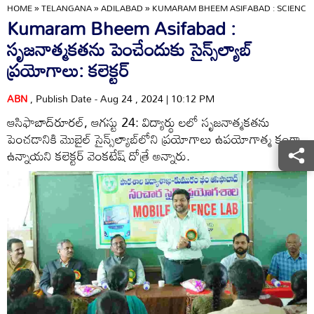
HOME
»
TELANGANA
»
ADILABAD
»
KUMARAM BHEEM ASIFABAD : SCIENCEL
Kumaram Bheem Asifabad :
సృజనాత్మకతను పెంచేందుకు సైన్స్‌ల్యాబ్‌
ప్రయోగాలు: కలెక్టర్‌
ABN
, Publish Date - Aug 24 , 2024 | 10:12 PM
ఆసిఫాబాద్‌రూరల్‌, ఆగస్టు 24: విద్యార్థు లలో సృజనాత్మకతను
పెంచడానికి మొబైల్‌ సైన్స్‌ల్యాబ్‌లోని ప్రయోగాలు ఉపయోగాత్మ కంగా
ఉన్నాయని కలెక్టర్‌ వెంకటేష్‌ దోత్రే అన్నారు.