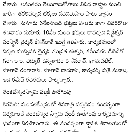
చేశారు. అనంతరం తెలంగాణతోపాటు వివిధ రాష్ట్రాల నుంచి
భారీగా తరలివచ్చిన భక్తులు పదినిమిషాల పాటు ధ్యానం
చేశారు. సుమారు 6వేలమంది భక్తులు హాజరు కాగా చివరిరోజు
శనివారం సుమారు 10వేల మంది భక్తులు రావచ్చని సిద్ధేశ్వర్‌
సంస్థాన్‌ చైర్మన్‌ కేశవ్‌రావ్‌ ఇంగ్లే తెలిపారు. కార్యక్రమంలో
నిర్మల్‌ మున్సిపల్‌ చైర్మన్‌ గండ్రత ఈశ్వర్‌, కరీంనగర్‌ డీటీడీవో
గంగారాం, విద్యుత్‌ ఉన్నతాధికారి శేవరావ్‌, గ్రామపటేల్‌,
మాగాడె రంగారావ్‌, మాగాడె దాదరావ్‌, కార్యదర్శి డుక్రె సుభాష్‌,
ఆడె రమేష్‌ తదితరులు పాల్గొన్నారు.
వేంకటేశ్వరస్వామి పల్లకీ ఊరేగింపు
కెరమెరి: మండలకేంద్రంలో శివరాత్రి పర్వదినం సందర్భంగా
నిర్వహించే వెంకటేశ్వర స్వామి పల్లకీ ఊరేగింపు కార్యక్రమాన్ని
ఘనంగా నిర్వహించారు. ఈ సందర్భంగా స్థానిక శివాలయంలో