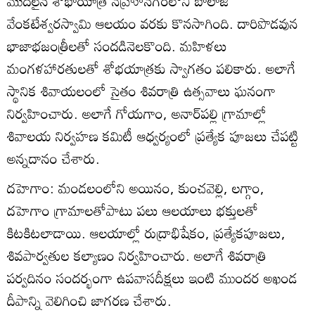
మొదలైన శోభాయాత్ర నెహ్రూనగర్‌లోని బాలాజీ
వేంకటేశ్వరస్వామి ఆలయం వరకు కొనసాగింది. దారిపొడవున
భాజాభజంత్రీలతో సందడినెలకొంది. మహిళలు
మంగళహారతులతో శోభయాత్రకు స్వాగతం పలికారు. అలాగే
స్థానిక శివాయలంలో సైతం శివరాత్రి ఉత్సవాలు ఘనంగా
నిర్వహించారు. అలాగే గోయగాం, అనార్‌పల్లి గ్రామాల్లో
శివాలయ నిర్వహణ కమిటీ ఆధ్వర్యంలో ప్రత్యేక పూజలు చేపట్టి
అన్నదానం చేశారు.
దహెగాం: మండలంలోని అయినం, కుంచవెల్లి, లగ్గాం,
దహెగాం గ్రామాలతోపాటు పలు ఆలయాలు భక్తులతో
కిటకిటలాడాయి. ఆలయాల్లో రుద్రాభిషేకం, ప్రత్యేకపూజలు,
శివపార్వతుల కల్యాణం నిర్వహించారు. అలాగే శివరాత్రి
పర్వదినం సందర్భంగా ఉపవాసదీక్షలు ఇంటి ముందర అఖండ
దీపాన్ని వెలిగించి జాగరణ చేశారు.