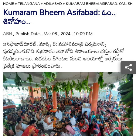
HOME
»
TELANGANA
»
ADILABAD
»
KUMARAM BHEEM ASIFABAD: OM.. SHI
Kumaram Bheem Asifabad: ఓం..
శివోహం..
ABN
, Publish Date - Mar 08 , 2024 | 10:09 PM
ఆసిఫాబాద్‌రూరల్‌, మార్చి 8: మహాశివరాత్రి పర్వదినాన్ని
పురష్కరించుకొని శుక్రవారం జిల్లాలోని శివాలయాలు భక్తుల రద్దీతో
కిటకిటలాడాయి. ఉదయం 5గంటల నుంచి ఆలయాల్లో అర్చకులు
ప్రత్యేక పూజలు ప్రారంభించారు.