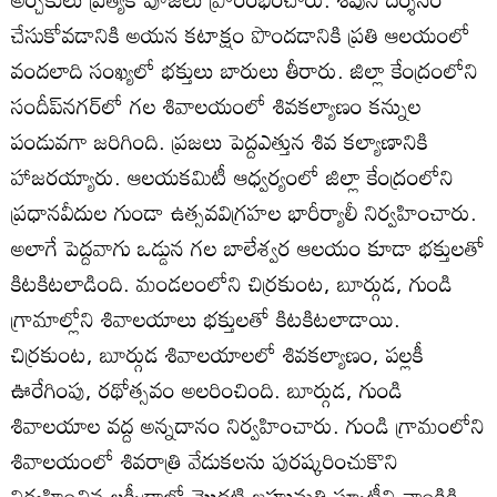
చేసుకోవడానికి అయన కటాక్షం పొందడానికి ప్రతి ఆలయంలో
వందలాది సంఖ్యలో భక్తులు బారులు తీరారు. జిల్లా కేంద్రంలోని
సందీప్‌నగర్‌లో గల శివాలయంలో శివకల్యాణం కన్నుల
పండువగా జరిగింది. ప్రజలు పెద్దఎత్తున శివ కల్యాణానికి
హాజరయ్యారు. ఆలయకమిటీ ఆధ్వర్యంలో జిల్లా కేంద్రంలోని
ప్రధానవీదుల గుండా ఉత్సవవిగ్రహల భారీర్యాలీ నిర్వహించారు.
అలాగే పెద్దవాగు ఒడ్డున గల బాలేశ్వర ఆలయం కూడా భక్తులతో
కిటకిటలాడింది. మండలంలోని చిర్రకుంట, బూర్గుడ, గుండి
గ్రామాల్లోని శివాలయాలు భక్తులతో కిటకిటలాడాయి.
చిర్రకుంట, బూర్గుడ శివాలయాలలో శివకల్యాణం, పల్లకీ
ఊరేగింపు, రథోత్సవం అలరించింది. బూర్గుడ, గుండి
శివాలయాల వద్ద అన్నదానం నిర్వహించారు. గుండి గ్రామంలోని
శివాలయంలో శివరాత్రి వేడుకలను పురష్కరించుకొని
నిర్వహించిన లక్కీడ్రాలో మొదటి బహుమతి స్కూటీని వాంకిడి