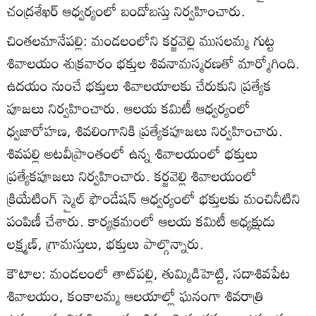
చంద్రశేఖర్‌ ఆధ్వర్యంలో బందోబస్తు నిర్వహించారు.
చింతలమానేపల్లి: మండలంలోని కర్జవెల్లి ముసలమ్మ గుట్ట
శివాలయం శుక్రవారం భక్తుల శివనామస్మరణతో మార్మోగింది.
ఉదయం నుంచే భక్తులు శివాలయాలకు చేరుకుని ప్రత్యేక
పూజలు నిర్వహించారు. ఆలయ కమిటీ ఆధ్వర్యంలో
ధ్వజారోహణ, శివలింగానికి ప్రత్యేకపూజలు నిర్వహించారు.
శివపల్లి అటవీప్రాంతంలో ఉన్న శివాలయంలో భక్తులు
ప్రత్యేకపూజలు నిర్వహించారు. కర్జవెల్లి శివాలయంలో
క్రియేటింగ్‌ స్మైల్‌ ఫౌండేషన్‌ ఆధ్వర్యంలో భక్తులకు మంచినీటిని
పంపిణీ చేశారు. కార్యక్రమంలో ఆలయ కమిటీ అధ్యక్షుడు
లక్ష్మణ్‌, గ్రామస్తులు, భక్తులు పాల్గొన్నారు.
కౌటాల: మండలంలో తాట్‌పల్లి, తుమ్మిడిహెట్టి, సదాశివపేట
శివాలయం, కంకాలమ్మ ఆలయాల్లో ఘనంగా శివరాత్రి