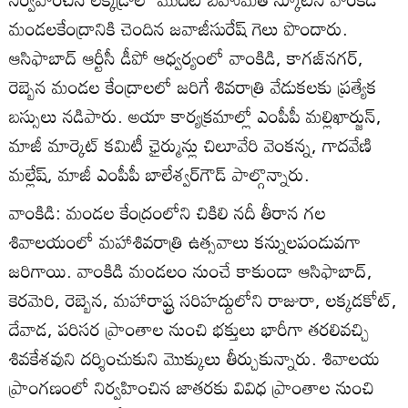
మండలకేంద్రానికి చెందిన జవాజీసురేష్‌ గెలు పొందారు.
ఆసిఫాబాద్‌ ఆర్టీసీ డీపో ఆధ్వర్యంలో వాంకిడి, కాగజ్‌నగర్‌,
రెబ్బెన మండల కేంద్రాలలో జరిగే శివరాత్రి వేడుకలకు ప్రత్యేక
బస్సులు నడిపారు. అయా కార్యక్రమాల్లో ఎంపీపీ మల్లిఖార్జున్‌,
మాజీ మార్కెట్‌ కమిటీ ఛైర్మున్లు చిలూవేరి వెంకన్న, గాదవేణి
మల్లేష్‌, మాజీ ఎంపీపీ బాలేశ్వర్‌గౌడ్‌ పాల్గొన్నారు.
వాంకిడి: మండల కేంద్రంలోని చికిలి నదీ తీరాన గల
శివాలయంలో మహాశివరాత్రి ఉత్సవాలు కన్నులపండువగా
జరిగాయి. వాంకిడి మండలం నుంచే కాకుండా ఆసిఫాబాద్‌,
కెరమెరి, రెబ్బెన, మహారాష్ట్ర సరిహద్దులోని రాజురా, లక్కడకోట్‌,
దేవాడ, పరిసర ప్రాంతాల నుంచి భక్తులు భారీగా తరలివచ్చి
శివకేశవుని దర్శించుకుని మొక్కులు తీర్చుకున్నారు. శివాలయ
ప్రాంగణంలో నిర్వహించిన జాతరకు వివిధ ప్రాంతాల నుంచి