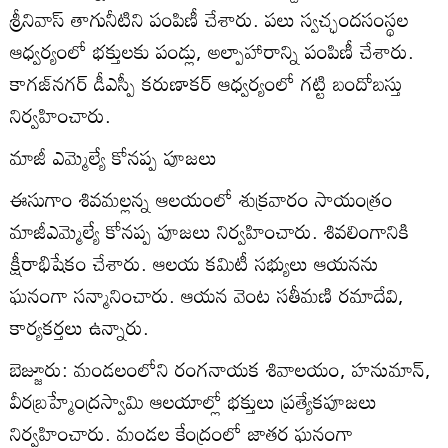
శ్రీనివాస్‌ తాగునీటిని పంపిణీ చేశారు. పలు స్వచ్ఛందసంస్థల
ఆధ్వర్యంలో భక్తులకు పండ్లు, అల్పాహారాన్ని పంపిణీ చేశారు.
కాగజ్‌నగర్‌ డీఎస్పీ కరుణాకర్‌ ఆధ్వర్యంలో గట్టి బందోబస్తు
నిర్వహించారు.
మాజీ ఎమ్మెల్యే కోనప్ప పూజలు
ఈసుగాం శివమల్లన్న ఆలయంలో శుక్రవారం సాయంత్రం
మాజీఎమ్మెల్యే కోనప్ప పూజలు నిర్వహించారు. శివలింగానికి
క్షీరాభిషేకం చేశారు. ఆలయ కమిటీ సభ్యులు ఆయనను
ఘనంగా సన్మానించారు. ఆయన వెంట సతీమణి రమాదేవి,
కార్యకర్తలు ఉన్నారు.
బెజ్జూరు: మండలంలోని రంగనాయక శివాలయం, హనుమాన్‌,
వీరబ్రహ్మేంద్రస్వామి ఆలయాల్లో భక్తులు ప్రత్యేకపూజలు
నిర్వహించారు. మండల కేంద్రంలో జాతర ఘనంగా