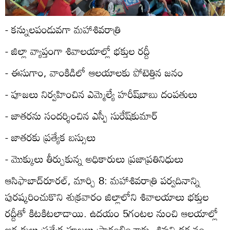
- కన్నులపండువగా మహాశివరాత్రి
- జిల్లా వ్యాప్తంగా శివాలయాల్లో భక్తుల రద్దీ
- ఈసుగాం, వాంకిడిలో ఆలయాలకు పోటెత్తిన జనం
- పూజలు నిర్వహించిన ఎమ్మెల్యే హరీష్‌బాబు దంపతులు
- జాతరను సందర్శించిన ఎస్పీ సురేష్‌కుమార్‌
- జాతరకు ప్రత్యేక బస్సులు
- మొక్కులు తీర్చుకున్న అధికారులు ప్రజాప్రతినిధులు
ఆసిఫాబాద్‌రూరల్‌, మార్చి 8: మహాశివరాత్రి పర్వదినాన్ని
పురష్కరించుకొని శుక్రవారం జిల్లాలోని శివాలయాలు భక్తుల
రద్దీతో కిటకిటలాడాయి. ఉదయం 5గంటల నుంచి ఆలయాల్లో
అర్చకులు ప్రత్యేక పూజలు ప్రారంభించారు. శివుని దర్శనం