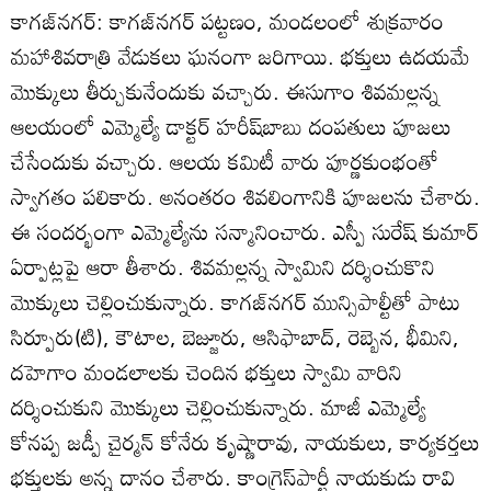
కాగజ్‌నగర్‌: కాగజ్‌నగర్‌ పట్టణం, మండలంలో శుక్రవారం
మహాశివరాత్రి వేడుకలు ఘనంగా జరిగాయి. భక్తులు ఉదయమే
మొక్కులు తీర్చుకునేందుకు వచ్చారు. ఈసుగాం శివమల్లన్న
ఆలయంలో ఎమ్మెల్యే డాక్టర్‌ హరీష్‌బాబు దంపతులు పూజలు
చేసేందుకు వచ్చారు. ఆలయ కమిటీ వారు పూర్ణకుంభంతో
స్వాగతం పలికారు. అనంతరం శివలింగానికి పూజలను చేశారు.
ఈ సందర్భంగా ఎమ్మెల్యేను సన్మానించారు. ఎస్పీ సురేష్‌ కుమార్‌
ఏర్పాట్లపై ఆరా తీశారు. శివమల్లన్న స్వామిని దర్శించుకొని
మొక్కులు చెల్లించుకున్నారు. కాగజ్‌నగర్‌ మున్సిపాల్టీతో పాటు
సిర్పూరు(టి), కౌటాల, బెజ్జూరు, ఆసిఫాబాద్‌, రెబ్బెన, భీమిని,
దహెగాం మండలాలకు చెందిన భక్తులు స్వామి వారిని
దర్శించుకుని మొక్కులు చెల్లించుకున్నారు. మాజీ ఎమ్మెల్యే
కోనప్ప జడ్పీ చైర్మన్‌ కోనేరు కృష్ణారావు, నాయకులు, కార్యకర్తలు
భక్తులకు అన్న దానం చేశారు. కాంగ్రెస్‌పార్టీ నాయకుడు రావి