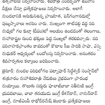
ఉత్సవాలను నిర్వహించారు. శివరాత్రి సందర్భంగా ఉపవాస
దీక్షలు చేస్తూ ప్రత్యేకపూజలు నిర్వహించారు. అలాగే
మండలానికి ఆనుకునిఉన్న ప్రాణహిత, పెన్‌గంగానదుల్లో
పుణ్యస్నానాలు ఆచరిం చారు. ముఖ్యంగా తాట్‌పల్లి వద్ద నది
మధ్యలో గల కుల్తా (దీపం)లో ఆలయం ఉండడంతో తెలంగాణ,
మహారాష్ట్రల నుంచి భక్తులు పెద్ద సంఖ్యలో తరలివచ్చారు. నది
పరివాహకప్రాంతం కావడంతో కౌటాల సీఐ సాదిక్‌ పాషా, ఎస్సై
మధుకర్‌ ఆధ్వర్యంలో బందోబస్తు నిర్వహించారు. అనంతరం
శివపార్వతుల కల్యాణం జరిపించారు.
జైనూర్‌: మండల పరిధిలోగల పట్నాపూర్‌ సిద్ధేశ్వర్‌ సంస్థాన్‌లో
శుక్రవారం మహాశివరాత్రి వేడుకలు వైభవంగా ప్రారంభ
మయ్యాయి. తొలుతు సద్గురు పూలాజీబాబా సతీమణి ఇంగ్లే
ద్రుపదబాయి, బాబా తనయుడు ఇంగ్లే కేశవ్‌రావ్‌, వామన్‌రావ్‌
ఇంగ్లే, మాజీఎంపీ రాథోడ్‌రమేష్‌ జెండాకు ప్రత్యేకపూజలు