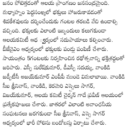
జనం పోటెత్తడంతో ఆలయ ప్రాంగణం జనసంద్రమైంది.
మధ్యాహ్నం పెద్దసంఖ్యలో భక్తులు హాజరుకావడంతో
శివకేశవులను దర్శించేందుకు గంటల తరబడి వేచి ఉండాల్సి
వచ్చింది. భక్తులకు ఎలాంటి ఇబ్బందులు కలుగకుండా
ఆలయకమిటీ ఆధ ్వర్యంలో సదుపాయాలు కల్పించారు.
బీజేవైఎం ఆధ్వర్యంలో భక్తులకు పండ్లు పంపిణీ చేశారు.
సాయంత్రం 5గంటలకు నిర్వహించిన రథోత్సవాన్ని భక్తిశ్రద్దలతో
జరిపారు. ఎస్పీ సురేష్‌కుమార్‌, డీఎస్పీ సదయ్య, వాంకిడి
జడ్పీటీసీ అజయ్‌కుమార్‌ ఎంపీపీ ముండె విమలాబాయి. వాంకిడి
సీఐ శ్రీనివాస్‌, వాంకిడి, కెరమెరి ఎస్సైలు సాగర్‌,
విజయ్‌కుమార్‌, ఆలయ కమిటీ చైర్మన్‌ గాదే ప్రవీణ్‌ ఆలయంలో
ప్రత్యేకపూజలు చేశారు. జాతరలో ఎలాంటి అవాంఛనీయ
సంఘటనలు జరగకుండా సీఐ శ్రీనివాస్‌, ఎస్సై సాగర్‌
ఆధ్వర్యంలో భారీ పోలిసు బందోబస్తు ఏర్పాటు చేశారు.