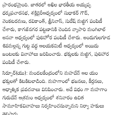
ప్రారంభమైంది. జాతరలో అఖిల భారతీయ అయ్యప్ప
ధర్మప్రచారసభ, శక్తిడైరీఆధ్వర్యంలో సుధాకర్‌ గౌడ్‌,
వెంకటరమణ, రవికాంత్‌, శ్రీనివాస్‌, సురేష్‌ మజ్జిగ పంపిణీ
చేశారు, కాగజ్‌నగర పట్టణానికి చెందిన వ్యాపారి మంగిలాల్‌
అసవా ఆధ్వర్యంలో పులిహోర పంపిణీ చేశారు. అందుగులగూడ
శివమల్లన్న గుట్ట వద్ద ఆలయకమిటీ ఆధ్వర్యంలో అయిదు
జంటలకు వివాహాలు జరిపించారు. భక్తులకు మజ్జిగ, పులిహార
పంపిణీ చేశారు.
సిర్పూర్‌(యు): మండలకేంద్రంలోని మహదేవ్‌ ఆల యం
భక్తులతో కిటకిటలాడింది. మహగాంలో భజనలు, కీర్తనలు,
ఆధ్యాత్మిక ప్రవచనాలు వినిపించారు. అదే విధం గా మహగాం
గురుదేవ్‌ ఆశ్రమం ఆధ్వర్యంలో శనివారం ఉచిత
సామూహికవివాహలు నిర్వహించనున్నామని నిర్వా హకులు
తెలిపారు.