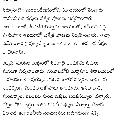
సిర్పూర్‌(టి): మండలకేంద్రంలోని శివాలయంలో తెల్లవారు
జామునుంచే భక్తులు ప్రత్యేక పూజలు నిర్వహించారు.
అలాగేబాలాజీ వేంకటేశ్వరస్వామి ఆలయంలో, టోంకిని సిద్ధి
హనుమాన్‌ ఆలయాల్లో ప్రత్యేక పూజలు నిర్వహించారు. పోడ్సా
పెన్‌గంగా వద్ద పుణ్య స్నానాలు ఆచరించారు. ఉపవాస దీక్షలు
పాటించారు.
రెబ్బెన: మండల కేంద్రంలో శివరాత్రి పండుగను భక్తులు
ఘనంగా నిర్వహించారు. నంబాలలోని దుర్గాపూర్‌ శివాలయంలో
మహాశివరాత్రిని పురస్కరించుకొని జాతర నిర్వహించారు. ఈ
సందర్భంగా మండలాలతోపాటు తాండూరు, ఆసిఫాబాద్‌,
మంచిర్యాల, బెల్లంపల్లి నుంచి భక్తులు అధికసంఖ్యలో వచ్చారు.
భక్తుల సౌకర్యార్థం జాతర కమిటీ సభ్యులు ఏర్పాట్లు చేశారు.
ఎలాంటి అవాంఛనీయ సంఘటనలు జరుగకుండా ఎస్సై