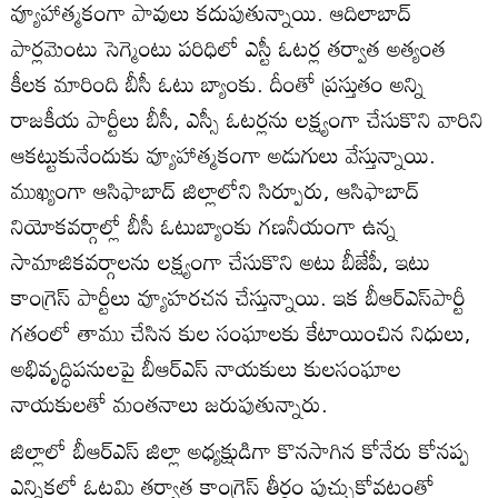
వ్యూహాత్మకంగా పావులు కదుపుతున్నాయి. ఆదిలాబాద్‌
పార్లమెంటు సెగ్మెంటు పరిధిలో ఎస్టీ ఓటర్ల తర్వాత అత్యంత
కీలక మారింది బీసీ ఓటు బ్యాంకు. దీంతో ప్రస్తుతం అన్ని
రాజకీయ పార్టీలు బీసీ, ఎస్సీ ఓటర్లను లక్ష్యంగా చేసుకొని వారిని
ఆకట్టుకునేందుకు వ్యూహాత్మకంగా అడుగులు వేస్తున్నాయి.
ముఖ్యంగా ఆసిఫాబాద్‌ జిల్లాలోని సిర్పూరు, ఆసిఫాబాద్‌
నియోకవర్గాల్లో బీసీ ఓటుబ్యాంకు గణనీయంగా ఉన్న
సామాజికవర్గాలను లక్ష్యంగా చేసుకొని అటు బీజేపీ, ఇటు
కాంగ్రెస్‌ పార్టీలు వ్యూహరచన చేస్తున్నాయి. ఇక బీఆర్‌ఎస్‌పార్టీ
గతంలో తాము చేసిన కుల సంఘాలకు కేటాయించిన నిధులు,
అభివృద్ధిపనులపై బీఆర్‌ఎస్‌ నాయకులు కులసంఘాల
నాయకులతో మంతనాలు జరుపుతున్నారు.
జిల్లాలో బీఆర్‌ఎస్‌ జిల్లా అధ్యక్షుడిగా కొనసాగిన కోనేరు కోనప్ప
ఎన్నికల్లో ఓటమి తర్వాత కాంగ్రెస్‌ తీర్థం పుచ్చుకోవటంతో