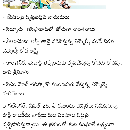
- చేరికలపై దృష్టిపెట్టిన నాయకులు
- సిర్పూరు, ఆసిఫాబాద్‌లో జోరుగా మంతనాలు
- బీఆర్‌ఎస్‌ను అన్నీ తానై నడిపిస్తున్న ఎమ్మెల్సీ దండే విఠల్‌,
ఎమ్మెల్యే కోవ లక్ష్మి
- కాంగ్రెస్‌కు మెజార్టీ తెచ్చేందుకు కృషిచేస్తున్న కోనేరు కోనప్ప,
రావి శ్రీనివాస్‌
- పీఎం మోదీ చరిష్మాతో ముందడుగు వేస్తున్న ఎమ్మెల్యే
హరీష్‌బాబు
కాగజ్‌నగర్‌, ఏప్రిల్‌ 26: పార్లమెంటు ఎన్నికలు సమీపిస్తున్న
కొద్దీ రాజకీయ పార్టీలు కుల సంఘాల ఓట్లపై
దృష్టిసారిస్తున్నాయి. ఈ క్రమంలో కుల సంఘాలే లక్ష్యంగా