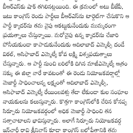
బీఆర్‌ఎస్‌కు షాక్‌ తగిలినట్లయింది. ఈ క్రమంలో అటు బీజేపీ,
ఇటు కాంగ్రెస్‌ రెండు పార్టీలు బీఆర్‌ఎస్‌ను టార్గెట్‌గా చేసుకొని ఆ
పార్టీ క్యాడర్‌ను తమ వైపు ఆకట్టుకునేందుకు ముమ్మరంగా
ప్రయత్నాలు చేస్తున్నాయి. మరోవైపు ఉన్న క్యాడర్‌ను చేజారి
పోనీయకుండా కాపాడుకునేందుకు ఆదిలాబాద్‌ ఎమ్మెల్సీ దండే
విఠల్‌, ఆసిఫాబాద్‌ ఎమ్మెల్యే కోవ లక్ష్మి విశ్వప్రయత్నాలు
చేస్తున్నారు. ఆ పార్టీ నుంచి బరిలోకి దిగిన మాజీఎమ్మెల్యే ఆత్రం
సక్కు ఈ జిల్లా వారే కావటంతో ఈ రెండు నియోజకవర్గాల్లో
మెజార్టీ సాధించాలన్న లక్ష్యంతో ఆదిలాబాద్‌ ఎమ్మెల్సీ,
ఆసిఫాబాద్‌ ఎమ్మెల్యే రేయింబవళ్లు తేడా లేకుండా కుల సంఘాల
నాయకులను కలుస్తున్నారు. కొత్తగా కాంగ్రెస్‌లోకి చేరిన కోనప్ప
సిర్పూరు నియోజకవర్గంలో అధిక మెజార్టీ సాధించి తన
సత్తాచాటాలని భావిస్తున్నారు. అలాగే సిర్పూరు నియోజకవర్గ
ఇన్‌చార్జీ రావి శ్రీనివాస్‌ కూడా కాంగ్రెస్‌ బలోపేతానికి తమ