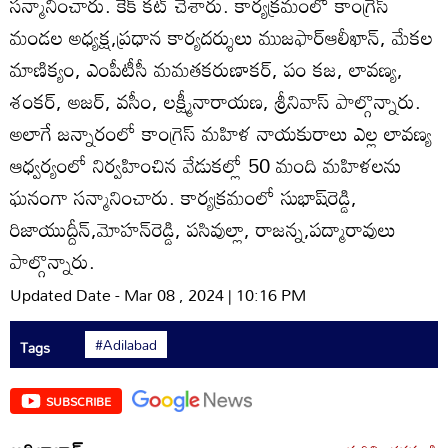
సన్మానించారు. కేక్‌ కట్‌ చేశారు. కార్యక్రమంలో కాంగ్రెస్‌
మండల అధ్యక్ష,ప్రధాన కార్యదర్శులు ముజఫార్‌ఆలీఖాన్‌, మేకల
మాణిక్యం, ఎంపీటీసీ మమతకరుణాకర్‌, పం కజ, లావణ్య,
శంకర్‌, అజర్‌, వసీం, లక్ష్మీనారాయణ, శ్రీనివాస్‌ పాల్గొన్నారు.
అలాగే జన్నారంలో కాంగ్రెస్‌ మహిళ నాయకురాలు ఎల్ల లావణ్య
ఆధ్వర్యంలో నిర్వహించిన వేడుకల్లో 50 మంది మహిళలను
ఘనంగా సన్మానించారు. కార్యక్రమంలో సుభాష్‌రెడ్డి,
రిజాయుద్దీన్‌,మోహన్‌రెడ్డి, పసివుల్లా, రాజన్న,పద్మారావులు
పాల్గొన్నారు.
Updated Date - Mar 08 , 2024 | 10:16 PM
#Adilabad
Tags
SUBSCRIBE