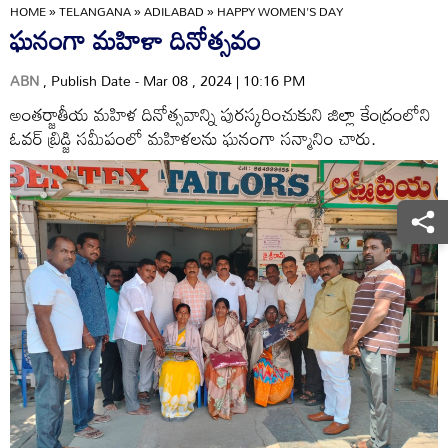
HOME
»
TELANGANA
»
ADILABAD
»
HAPPY WOMEN'S DAY
ఘనంగా మహిళా దినోత్సవం
ABN
, Publish Date - Mar 08 , 2024 | 10:16 PM
అంతర్జాతీయ మహిళ దినోత్సవాన్ని పురస్కరించుకుని జిల్లా కేంద్రంలోని
ఓవర్‌ బ్రిడ్జి సమీపంలో మహిళలను ఘనంగా సన్మానిం చారు.