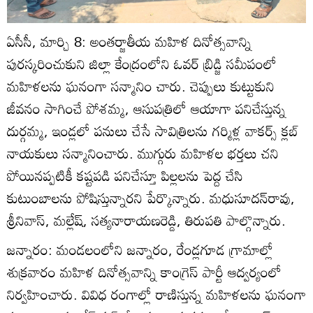
ఏసీసీ, మార్చి 8: అంతర్జాతీయ మహిళ దినోత్సవాన్ని
పురస్కరించుకుని జిల్లా కేంద్రంలోని ఓవర్‌ బ్రిడ్జి సమీపంలో
మహిళలను ఘనంగా సన్మానిం చారు. చెప్పులు కుట్టుకుని
జీవనం సాగించే పోశమ్మ, ఆసుపత్రిలో ఆయాగా పనిచేస్తున్న
దుర్గమ్మ, ఇండ్లలో పనులు చేసే సావిత్రిలను గర్మిళ్ల వాకర్స్‌ క్లబ్‌
నాయకులు సన్మానించారు. ముగ్గురు మహిళల భర్తలు చని
పోయినప్పటికీ కష్టపడి పనిచేస్తూ పిల్లలను పెద్ద చేసి
కుటుంబాలను పోషిస్తున్నారని పేర్కొన్నారు. మధుసూదన్‌రావు,
శ్రీనివాస్‌, మల్లేష్‌, సత్యనారాయణరెడ్డి, తిరుపతి పాల్గొన్నారు.
జన్నారం: మండలంలోని జన్నారం, రేండ్లగూడ గ్రామాల్లో
శుక్రవారం మహిళ దినోత్సవాన్ని కాంగ్రెస్‌ పార్టీ ఆద్వర్యంలో
నిర్వహించారు. వివిధ రంగాల్లో రాణిస్తున్న మహిళలను ఘనంగా