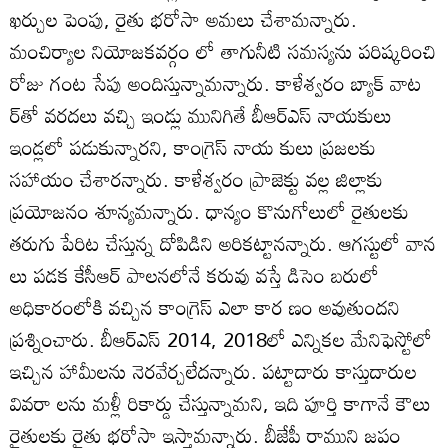
ఖర్చుల పెంపు, రైతు భరోసా అమలు చేశామన్నారు.
మంచిర్యాల నియోజకవర్గం లో తాగునీటి సమస్యను పరిష్కరించి
రోజు గంట సేపు అందిస్తున్నామన్నారు. కాళేశ్వరం బ్యాక్‌ వాట
ర్‌తో వరదలు వచ్చి ఇండ్లు మునిగితే బీఆర్‌ఎస్‌ నాయకులు
ఇండ్లలో పడుకున్నారని, కాంగ్రెస్‌ నాయ కులు ప్రజలకు
సహాయం చేశారన్నారు. కాళేశ్వరం ప్రాజెక్టు వల్ల జిల్లాకు
ప్రయోజనం శూన్యమన్నారు. ధాన్యం కొనుగోలులో రైతులకు
తరుగు పేరిట చేస్తున్న దోపిడిని అరికట్టానన్నారు. ఆగస్టులో వాన
లు పడక కేసీఆర్‌ పాలనలోనే కరువు వస్తే డిసెం బరులో
అధికారంలోకి వచ్చిన కాంగ్రెస్‌ ఎలా కార ణం అవుతుందని
ప్రశ్నించారు. బీఆర్‌ఎస్‌ 2014, 2018లో ఎన్నికల మేనిఫెస్టోలో
ఇచ్చిన హామీలను నెరవేర్చలేదన్నారు. పట్టాదారు కాస్తుదారుల
వివరా లను మళ్లీ రికార్డు చేస్తున్నామని, ఇది పూర్తి కాగానే కౌలు
రైతులకు రైతు భరోసా ఇస్తామన్నారు. బీజేపీ రాముని జపం