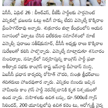
ఏసీసీ, ఏప్రిల్‌ 26 : బీఆర్‌ఎస్‌, బీజేపీ పార్టీలకు పార్లమెంట్‌
ఎన్నికల్లో ప్రజలను ఓట్లు అడిగే హక్కు లేదని ఎమ్మెల్యే కొక్కిరాల
ప్రేంసాగర్‌రావు అన్నారు. శుక్రవారం జిల్లా కేంద్రంలోని ఆయన
నివాసంలో ఏర్పాటు చేసిన విలేకరుల సమావేశంలో మాజీ
ఎమ్మెల్సీ పురాణం సతీష్‌కుమార్‌, డీసీసీ అధ్యక్షు రాలు కొక్కిరాల
సురేఖలతో కలిసి పాల్గొన్నారు. ఎమ్మెల్యే మాట్లాడుతూ శనివారం
మంచిర్యాల, నస్పూర్‌లో నిర్వహిస్తున్న కాంగ్రెస్‌ పార్టీ ప్రజా
ఆశీర్వాద సభకు కాంగ్రెస్‌ రాష్ట్ర ఇన్‌చార్జి దీపాదాస్‌ మున్షి,
ఏఐసీసీ ప్రధాన కార్యదర్శి రోహిత్‌ చౌదరి, మంత్రి శ్రీధర్‌బాబు
తదితరులు హాజరవుతార న్నారు. ఎన్నికల ముందు ఇచ్చిన
హామీలను కాం గ్రెస్‌ పార్టీ నెరవేర్చడానికి కృత నిశ్చయంతో
ఉంద న్నారు. మహిళలకు ఉచిత బస్సు, రూ.500లకే గ్యాస్‌
సిలిండర్‌, 200 యూనిట్లలోపు ఉచిత కరెం టు, ఆరోగ్యశ్రీ వైద్య