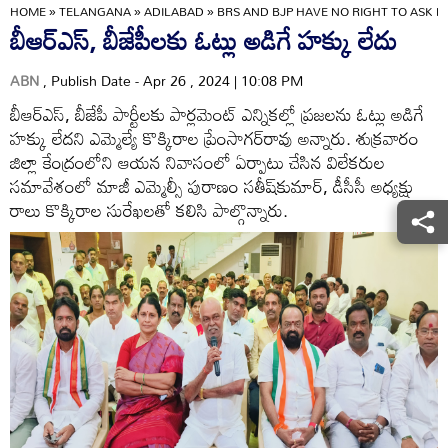
HOME
»
TELANGANA
»
ADILABAD
»
BRS AND BJP HAVE NO RIGHT TO ASK F
బీఆర్‌ఎస్‌, బీజేపీలకు ఓట్లు అడిగే హక్కు లేదు
ABN
, Publish Date - Apr 26 , 2024 | 10:08 PM
బీఆర్‌ఎస్‌, బీజేపీ పార్టీలకు పార్లమెంట్‌ ఎన్నికల్లో ప్రజలను ఓట్లు అడిగే
హక్కు లేదని ఎమ్మెల్యే కొక్కిరాల ప్రేంసాగర్‌రావు అన్నారు. శుక్రవారం
జిల్లా కేంద్రంలోని ఆయన నివాసంలో ఏర్పాటు చేసిన విలేకరుల
సమావేశంలో మాజీ ఎమ్మెల్సీ పురాణం సతీష్‌కుమార్‌, డీసీసీ అధ్యక్షు
రాలు కొక్కిరాల సురేఖలతో కలిసి పాల్గొన్నారు.