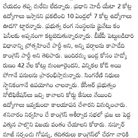
చేయడం తప్ప మరేమి లేదన్నారు. ప్రధాని మోదీ యేటా 2 కోట్ల
ఉద్యోగాలు ఇస్తానని ప్రకటించి 10 ఏండ్లలో 7 కోట్ల ఉద్యోగాలు
ఊడగొ ట్టారన్నారు. ప్రభుత్వ రంగ సంస్థలను ప్రైవేటు కం
పెనీలకు అప్పనంగా కట్టబెడుతున్నారన్నారు. బీజేపీ పెట్టుబడిదారి
విధానాన్ని ప్రోత్సహించే పార్టీ అని, అన్ని వర్గాలను కాపాడేది
కాంగ్రెస్‌ పార్టీ అని తెలిపారు. ఇందిరమ్మ ఇండ్ల కోసం హడ్కో
రుణం 42 వేల కోట్లు మంజూరైందని, ఎన్నికల కోడ్‌ అయి
పోగానే పనులను ప్రారంభిస్తామన్నారు. సింగరేణి నిధులు
స్ధానికంగానే ఉపయోగిం చాలన్నారు. కేసీఆర్‌ ప్రభుత్వం
నోటిఫికేషన్‌లు ఇచ్చి కావాలని కోర్టు కేసులు వేయించి
ఉద్యోగాలు ఇవ్వకుండా కాలయాపన చేశారని విమర్శించారు.
శనివారం నిర్వహిం చే కాంగ్రెస్‌ ఆశీర్వాద సభలో ప్రజ లు పెద్ద
ఎత్తున పాల్గొని విజయ వంతం చేయాలని కోరారు. నస్పూర్‌
మాజీ సర్పంచు గోపన్న, తదితరులు కాంగ్రెస్‌లో చేరగా వారికి