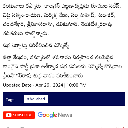
కండువాలు కప్పారు. కాంగ్రెస్‌ పట్టణాధ్యక్షుడు తూముల నరేష్‌,
చిట్ల సత్యనారాయణ, సుర్మిళ్ల వేణు, సల్ల మహేష్‌, సుధాకర్‌,
చంద్రశేఖర్‌, శ్రీనివాసరామ్‌, రవికుమార్‌, వెంకటేశ్వర్‌రావు
తదితరులు పాల్గొన్నారు.
సభ ఏర్పాట్లు పరిశీలించిన ఎమ్మెల్యే
జిల్లా కేంద్రం, నస్పూర్‌లో శనివారం నిర్వహించ తలపెట్టిన
కాంగ్రెస్‌ పార్టీ ప్రజా ఆశీర్వాద సభ పనులను ఎమ్మెల్యే కొక్కిరాల
ప్రేంసాగర్‌రావు శుక్ర వారం పరిశీలించారు.
Updated Date - Apr 26 , 2024 | 10:08 PM
#Adilabad
Tags
SUBSCRIBE